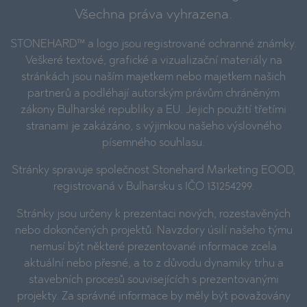
Všechna práva vyhrazena.
STONEHARD™ a logo jsou registrované ochranné známky.
Veškeré textové, grafické a vizualizační materiály na
stránkách jsou naším majetkem nebo majetkem našich
partnerů a podléhají autorským právům chráněným
zákony Bulharské republiky a EU. Jejich použití třetími
stranami je zakázáno, s výjimkou našeho výslovného
písemného souhlasu.
Stránky spravuje společnost Stonehard Marketing EOOD,
registrovaná v Bulharsku s IČO 131254299.
Stránky jsou určeny k prezentaci nových, rozestavěných
nebo dokončených projektů. Navzdory úsilí našeho týmu
nemusí být některé prezentované informace zcela
aktuální nebo přesné, a to z důvodu dynamiky trhu a
stavebních procesů souvisejících s prezentovanými
projekty. Za správné informace by měly být považovány