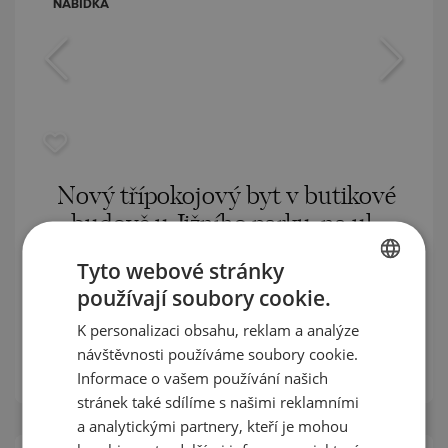
NABÍDKA
Nový třípokojový byt v butikové
budově u Jižního parku, na ul.
"Nišava"
Tyto webové stránky
používají soubory cookie.
STRELBISHTE / SOFIA / SOFIA / BULHARSKO
BULGARIAN
MAPA
K personalizaci obsahu, reklam a analýze
ENGLISH
m²
Plocha:
101.80
návštěvnosti používáme soubory cookie.
m²
RUSSIAN
Cena:
376 650
€ /// 3 700 €/
Informace o vašem používání našich
stránek také sdílíme s našimi reklamními
GERMAN
a analytickými partnery, kteří je mohou
FRENCH