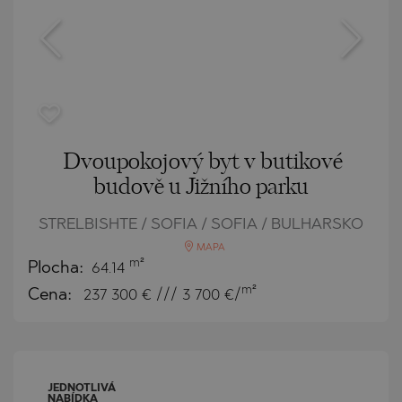
Dvoupokojový byt v butikové
budově u Jižního parku
STRELBISHTE / SOFIA / SOFIA / BULHARSKO
MAPA
m²
Plocha:
64.14
m²
Cena:
237 300
€ /// 3 700 €/
JEDNOTLIVÁ
NABÍDKA