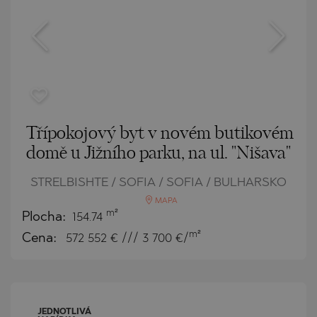
Třípokojový byt v novém butikovém
domě u Jižního parku, na ul. "Nišava"
STRELBISHTE / SOFIA / SOFIA / BULHARSKO
MAPA
m²
Plocha:
154.74
m²
Cena:
572 552
€ /// 3 700 €/
JEDNOTLIVÁ