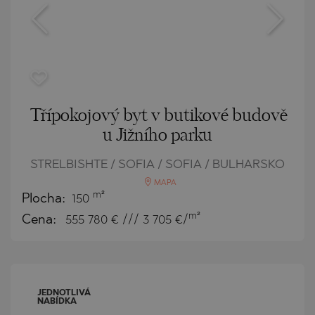
Třípokojový byt v butikové budově
u Jižního parku
STRELBISHTE / SOFIA / SOFIA / BULHARSKO
MAPA
m²
Plocha:
150
m²
Cena:
555 780
€ /// 3 705 €/
JEDNOTLIVÁ
NABÍDKA