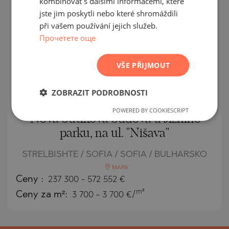
kombinovat s dalšími informacemi, které
POLISH
jste jim poskytli nebo které shromáždili
při vašem používání jejich služeb.
ROMANIAN
Прочетете още
SERBIAN
CZECH
VŠE PŘIJMOUT
ZOBRAZIT PODROBNOSTI
POWERED BY COOKIESCRIPT
Nová butiková budova u Jižního
parku, na ul. "Nišava"
STRELBISHTE / SOFIA / SOFIA / BULHARSKO
MAPA
Ceny
:
237 300
-
572 552
€
m²
Ceny za m²:
3 700 - 3 700 €/