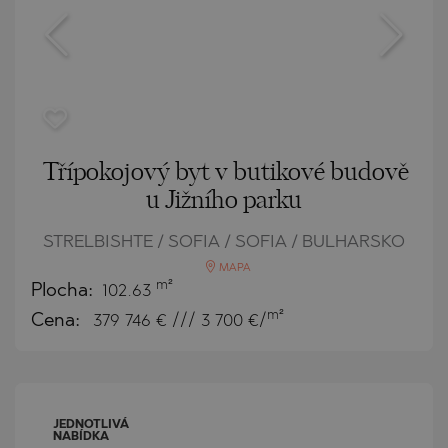
Třípokojový byt v butikové budově
u Jižního parku
STRELBISHTE / SOFIA / SOFIA / BULHARSKO
MAPA
m²
Plocha:
102.63
m²
Cena:
379 746
€ /// 3 700 €/
JEDNOTLIVÁ
NABÍDKA