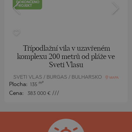
DOKONČENO
PROJEKT
Třípodlažní vila v uzavřeném
komplexu 200 metrů od pláže ve
Sveti Vlasu
SVETI VLAS / BURGAS / BULHARSKO
MAPA
m²
Plocha:
135
Cena:
383 000
€ ///