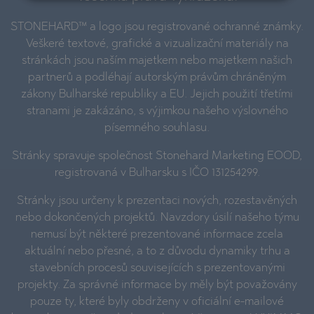
STONEHARD™ a logo jsou registrované ochranné známky.
Veškeré textové, grafické a vizualizační materiály na
stránkách jsou naším majetkem nebo majetkem našich
partnerů a podléhají autorským právům chráněným
zákony Bulharské republiky a EU. Jejich použití třetími
stranami je zakázáno, s výjimkou našeho výslovného
písemného souhlasu.
Stránky spravuje společnost Stonehard Marketing EOOD,
registrovaná v Bulharsku s IČO 131254299.
Stránky jsou určeny k prezentaci nových, rozestavěných
nebo dokončených projektů. Navzdory úsilí našeho týmu
nemusí být některé prezentované informace zcela
aktuální nebo přesné, a to z důvodu dynamiky trhu a
stavebních procesů souvisejících s prezentovanými
projekty. Za správné informace by měly být považovány
pouze ty, které byly obdrženy v oficiální e-mailové