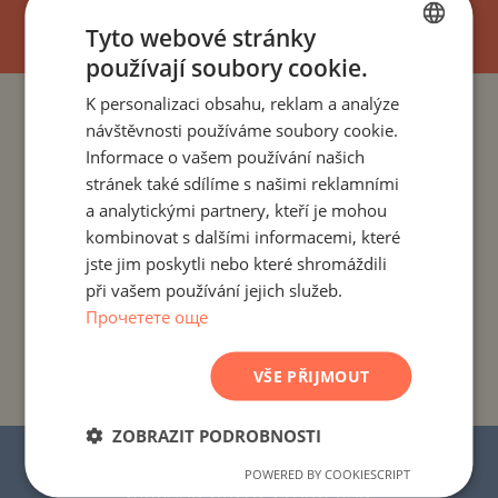
Tyto webové stránky
používají soubory cookie.
BULGARIAN
K personalizaci obsahu, reklam a analýze
ENGLISH
PROJEKTY A NEMOVITOSTI PODLE ZEMÍ
návštěvnosti používáme soubory cookie.
RUSSIAN
Informace o vašem používání našich
PROJEKTY A NEMOVITOSTI PODLE OBYTNÉHO MÍSTA
stránek také sdílíme s našimi reklamními
GERMAN
a analytickými partnery, kteří je mohou
FRENCH
kombinovat s dalšími informacemi, které
PROJEKTY A NEMOVITOSTI PODLE TYPU NEMOVITOSTI
POLISH
jste jim poskytli nebo které shromáždili
při vašem používání jejich služeb.
ROMANIAN
PROJEKTY A NEMOVITOSTI PODLE REGIONU
Прочетете още
SERBIAN
PROJEKTY A NEMOVITOSTI PODLE NÁZVU
CZECH
VŠE PŘIJMOUT
BUDOVY/KOMPLEXU
ZOBRAZIT PODROBNOSTI
© 2016–2025 „Stonehard Marketing“ s.r.o.
POWERED BY COOKIESCRIPT
Všechna práva vyhrazena.