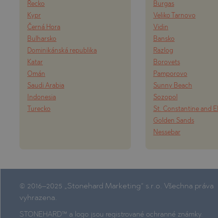
Řecko
Burgas
Kypr
Veliko Tarnovo
Černá Hora
Vidin
Bulharsko
Bansko
Dominikánská republika
Razlog
Katar
Borovets
Omán
Pamporovo
Saudi Arabia
Sunny Beach
Indonesia
Sozopol
Turecko
St. Constantine and E
Golden Sands
Nessebar
© 2016–2025 „Stonehard Marketing“ s.r.o. Všechna práva
vyhrazena.
STONEHARD™ a logo jsou registrované ochranné známky.