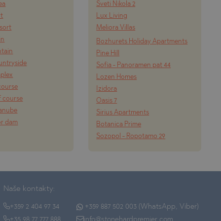
ea
Sveti Nikola 2
rt
Lux Living
esort
Meliora Villas
in
Bozhurets Holiday Apartments
tain
Pine Hill
ountryside
Sofia - Panoramen pat 44
mplex
Lozen Homes
course
Izidora
f course
Oasis 7
Danube
Sirius Apartments
or dam
Botanica Prime
Sozopol - Ropotamo 29
Naše kontakty:
+359 2 404 97 34
+359 887 502 003 (WhatsApp, Viber)
+35 98 77 777 888
info@stonehardpremier.com