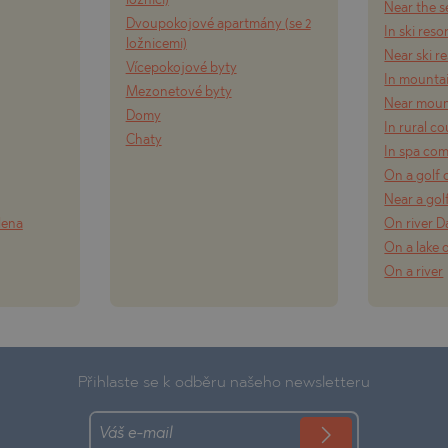
ložnicí)
Near the s
Dvoupokojové apartmány (se 2
In ski reso
ložnicemi)
Near ski r
Vícepokojové byty
In mounta
Mezonetové byty
Near moun
Domy
In rural c
Chaty
In spa co
On a golf 
Near a gol
lena
On river 
On a lake 
On a river
Přihlaste se k odběru našeho newsletteru