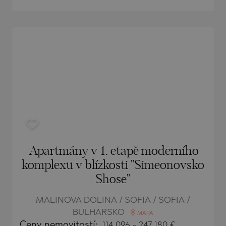
)
TS
)
TS
LIN
LIN
Apartmány v 1. etapě moderního
komplexu v blízkosti "Simeonovsko
Shose"
MALINOVA DOLINA / SOFIA / SOFIA /
TE
BULHARSKO
MAPA
Ceny
nemovitostí
:
114 096
-
247 180
€