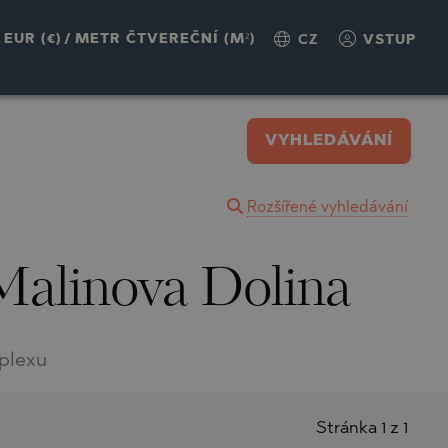
EUR (€)
/
METR ČTVEREČNÍ (M²)
CZ
VSTUP
VYHLEDÁVÁNÍ
Rozšířené vyhledávání
Malinova Dolina
plexu
Stránka 1 z 1