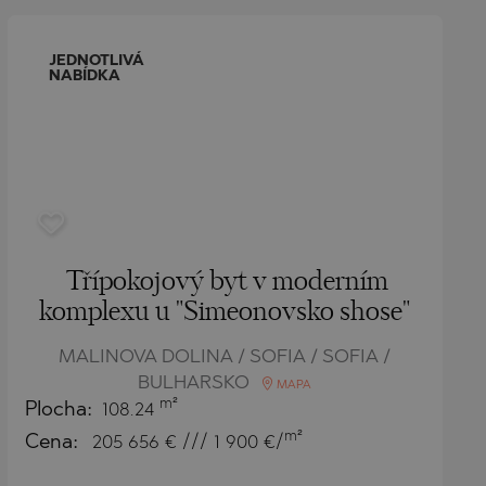
JEDNOTLIVÁ
NABÍDKA
Třípokojový byt v moderním
komplexu u "Simeonovsko shose"
MALINOVA DOLINA / SOFIA / SOFIA /
BULHARSKO
MAPA
m²
Plocha:
108.24
m²
Cena:
205 656
€ /// 1 900 €/