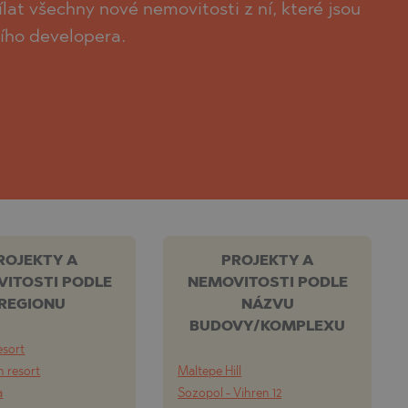
at všechny nové nemovitosti z ní, které jsou
ního developera.
ROJEKTY A
PROJEKTY A
ITOSTI PODLE
NEMOVITOSTI PODLE
REGIONU
NÁZVU
BUDOVY/KOMPLEXU
esort
 resort
Maltepe Hill
a
Sozopol - Vihren 12