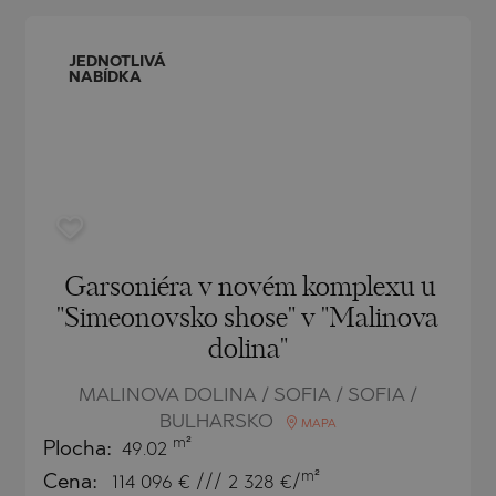
O
IAS
NCA
JEDNOTLIVÁ
NABÍDKA
TINE AND
NI
TINE AND
DS
OS
Garsoniéra v novém komplexu u
"Simeonovsko shose" v "Malinova
dolina"
MALINOVA DOLINA / SOFIA / SOFIA /
BULHARSKO
MAPA
m²
Plocha:
49.02
m²
Cena:
114 096
€ /// 2 328 €/