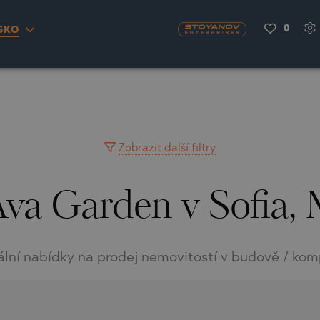
0
SKO
S
YRA)
TY
LLAGE
NGO
UH
Zobrazit další filtry
Ava Garden v Sofia, 
A
MAH
OVO
AIN
NIOU
DEL SEGURA
ální nabídky na prodej nemovitostí v budově / kom
SNA