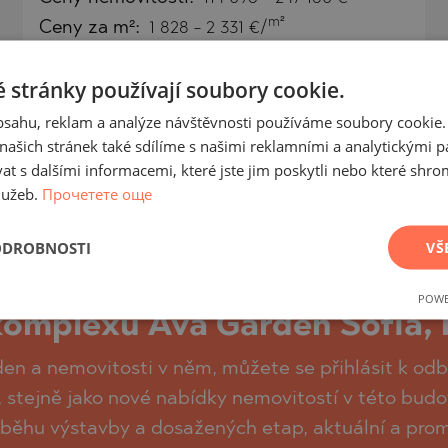
m²
Ceny za m²:
1 828 - 2 331 €/
TE
 stránky používají soubory cookie.
obsahu, reklam a analýze návštěvnosti používáme soubory cookie.
ašich stránek také sdílíme s našimi reklamními a analytickými par
 s dalšími informacemi, které jste jim poskytli nebo které shro
SI
lužeb.
Прочетете още
ODROBNOSTI
VŠ
OVO
ch novinek, aktualizací a no
POWE
omplexu Ava Garden Sofia, 
den a nemovitosti v něm, můžete se přihlásit k od
, stejně jako nové nabídky nemovitostí v této bud
ůběhu výstavby a dosažených etap, aktuální a pr