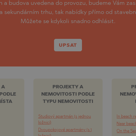
čen a budova uvedena do provozu, budeme Vám zasíl
na sekundárním trhu, tak nabídky přímo od staveb
Můžete se kdykoli snadno odhlásit.
UPSAT
 A
PROJEKTY A
P
 PODLE
NEMOVITOSTI PODLE
NEMOV
ÍSTA
TYPU NEMOVITOSTI
Studiový apartmán (s jednou
In beach r
ložnicí)
Near beach
Dvoupokojové apartmány (s 1
On the Se