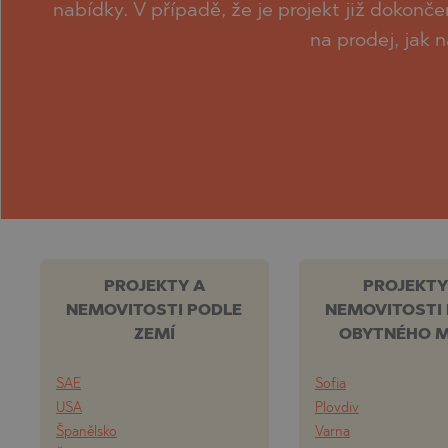
nabídky. V případě, že je projekt již dokon
na prodej, jak 
PROJEKTY A
PROJEKTY
NEMOVITOSTI PODLE
NEMOVITOSTI
ZEMÍ
OBYTNÉHO M
SAE
Sofia
USA
Plovdiv
Španělsko
Varna