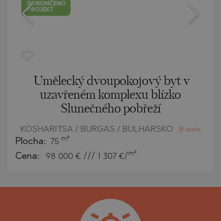
DOKONČENO
PROJEKT
Umělecký dvoupokojový byt v
uzavřeném komplexu blízko
Slunečného pobřeží
KOSHARITSA / BURGAS / BULHARSKO
MAPA
m²
Plocha:
75
m²
Cena:
98 000
€ /// 1 307 €/