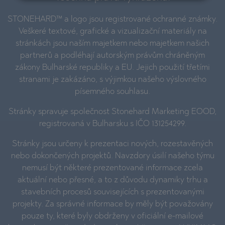
STONEHARD™ a logo jsou registrované ochranné známky.
Veškeré textové, grafické a vizualizační materiály na
stránkách jsou naším majetkem nebo majetkem našich
partnerů a podléhají autorským právům chráněným
zákony Bulharské republiky a EU. Jejich použití třetími
stranami je zakázáno, s výjimkou našeho výslovného
písemného souhlasu.
Stránky spravuje společnost Stonehard Marketing EOOD,
registrovaná v Bulharsku s IČO 131254299.
Stránky jsou určeny k prezentaci nových, rozestavěných
nebo dokončených projektů. Navzdory úsilí našeho týmu
nemusí být některé prezentované informace zcela
aktuální nebo přesné, a to z důvodu dynamiky trhu a
stavebních procesů souvisejících s prezentovanými
projekty. Za správné informace by měly být považovány
pouze ty, které byly obdrženy v oficiální e-mailové