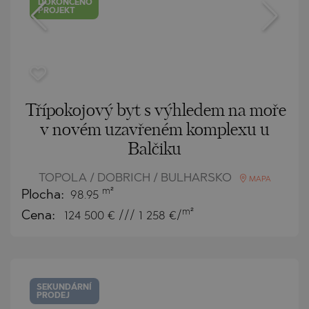
DOKONČENO
PROJEKT
Třípokojový byt s výhledem na moře
v novém uzavřeném komplexu u
Balčiku
TOPOLA / DOBRICH / BULHARSKO
MAPA
m²
Plocha:
98.95
m²
Cena:
124 500
€ /// 1 258 €/
SEKUNDÁRNÍ
PRODEJ