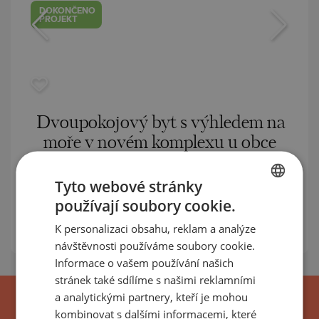
DOKONČENO
PROJEKT
Dvoupokojový byt s výhledem na
moře v novém komplexu u obce
Topola
Tyto webové stránky
TOPOLA / DOBRICH / BULHARSKO
MAPA
používají soubory cookie.
m²
BULGARIAN
Plocha:
106
K personalizaci obsahu, reklam a analýze
m²
Cena:
113 000
€ /// 1 066 €/
ENGLISH
návštěvnosti používáme soubory cookie.
RUSSIAN
Informace o vašem používání našich
stránek také sdílíme s našimi reklamními
GERMAN
a analytickými partnery, kteří je mohou
FRENCH
kombinovat s dalšími informacemi, které