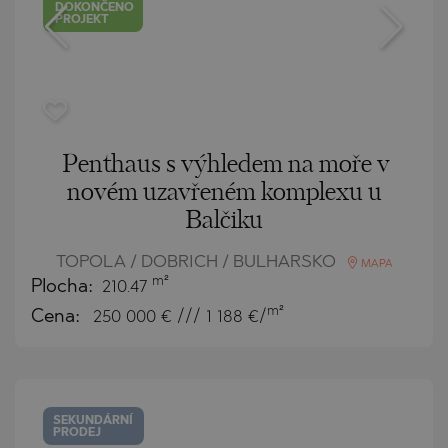
DOKONČENO
PROJEKT
Penthaus s výhledem na moře v
novém uzavřeném komplexu u
Balčiku
TOPOLA / DOBRICH / BULHARSKO
MAPA
m²
Plocha:
210.47
m²
Cena:
250 000
€ /// 1 188 €/
SEKUNDÁRNÍ
PRODEJ