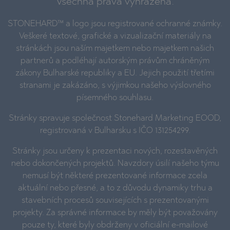
Všechna práva vyhrazena.
STONEHARD™ a logo jsou registrované ochranné známky.
Veškeré textové, grafické a vizualizační materiály na
stránkách jsou naším majetkem nebo majetkem našich
partnerů a podléhají autorským právům chráněným
zákony Bulharské republiky a EU. Jejich použití třetími
stranami je zakázáno, s výjimkou našeho výslovného
písemného souhlasu.
Stránky spravuje společnost Stonehard Marketing EOOD,
registrovaná v Bulharsku s IČO 131254299.
Stránky jsou určeny k prezentaci nových, rozestavěných
nebo dokončených projektů. Navzdory úsilí našeho týmu
nemusí být některé prezentované informace zcela
aktuální nebo přesné, a to z důvodu dynamiky trhu a
stavebních procesů souvisejících s prezentovanými
projekty. Za správné informace by měly být považovány
pouze ty, které byly obdrženy v oficiální e-mailové