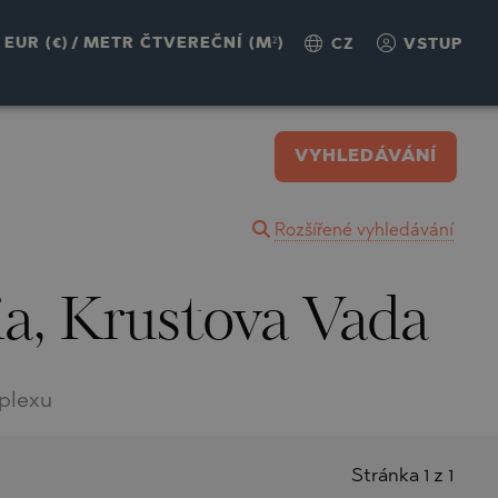
EUR (€)
/
METR ČTVEREČNÍ (M²)
CZ
VSTUP
VYHLEDÁVÁNÍ
Rozšířené vyhledávání
ia, Krustova Vada
plexu
Stránka 1 z 1