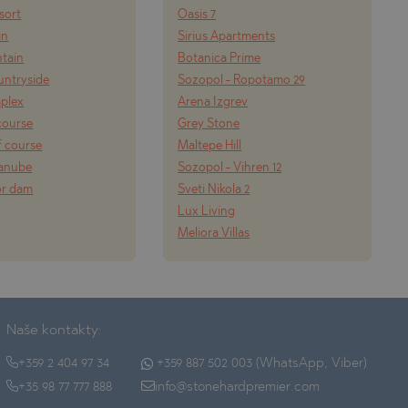
esort
Oasis 7
in
Sirius Apartments
tain
Botanica Prime
ountryside
Sozopol - Ropotamo 29
mplex
Arena Izgrev
course
Grey Stone
f course
Maltepe Hill
Danube
Sozopol - Vihren 12
or dam
Sveti Nikola 2
Lux Living
Meliora Villas
Naše kontakty:
+359 2 404 97 34
+359 887 502 003 (WhatsApp, Viber)
+35 98 77 777 888
info@stonehardpremier.com