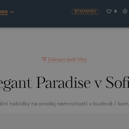
0
SKO
S
YRA)
TY
LLAGE
NGO
UH
Zobrazit další filtry
egant Paradise v Sof
A
MAH
OVO
AIN
NIOU
DEL SEGURA
ální nabídky na prodej nemovitostí v budově / kom
SNA