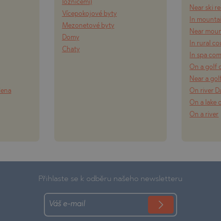
ložnicemi)
Near ski r
Vícepokojové byty
In mounta
Mezonetové byty
Near moun
Domy
In rural c
Chaty
In spa co
On a golf 
Near a gol
lena
On river 
On a lake 
On a river
Přihlaste se k odběru našeho newsletteru