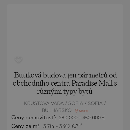
O
IAS
NCA
TINE AND
NI
TINE AND
DS
OS
Butiková budova jen pár metrů od
obchodního centra Paradise Mall s
různými typy bytů
KRUSTOVA VADA / SOFIA / SOFIA /
BULHARSKO
MAPA
Ceny
nemovitostí
:
280 000
-
450 000
€
m²
Ceny za m²:
3 716 - 3 912 €/