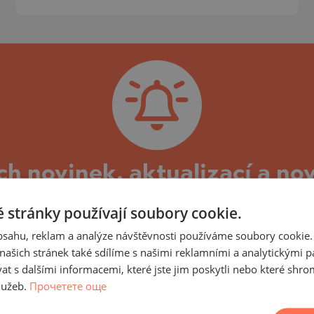
)
TS
)
TS
LIN
LIN
ch novinek, aktualizací a no
lexu Elegant Paradise Sofi
 stránky používají soubory cookie.
t Paradise a nemovitosti v něm, můžete se přihlás
obsahu, reklam a analýze návštěvnosti používáme soubory cookie.
m spojené, stejně jako nové nabídky nemovitostí v
ašich stránek také sdílíme s našimi reklamními a analytickými par
 s dalšími informacemi, které jste jim poskytli nebo které shro
cí se průběhu výstavby a dosažených etap, aktuál
lužeb.
Прочетете още
TE
dokončen a budova uvedena do provozu, budeme Vám 