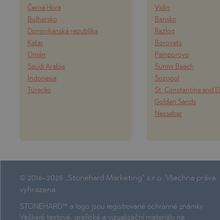
Černá Hora
Vidin
Bulharsko
Bansko
Dominikánská republika
Razlog
Katar
Borovets
Omán
Pamporovo
Saudi Arabia
Sunny Beach
Indonesia
Sozopol
Turecko
St. Constantine and E
Golden Sands
Nessebar
© 2016–2025 „Stonehard Marketing“ s.r.o. Všechna práva
vyhrazena.
STONEHARD™ a logo jsou registrované ochranné známky.
Veškeré textové, grafické a vizualizační materiály na