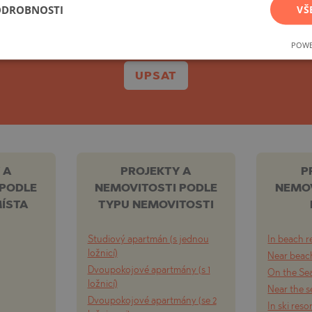
ak na sekundárním trhu, tak nabídky přímo od stav
ODROBNOSTI
VŠ
Můžete se kdykoli snadno odhlásit.
TE
POWE
UPSAT
SI
 A
PROJEKTY A
P
 PODLE
NEMOVITOSTI PODLE
NEMOV
OVO
ÍSTA
TYPU NEMOVITOSTI
Studiový apartmán (s jednou
In beach r
ložnicí)
Near beach
Dvoupokojové apartmány (s 1
On the Se
ložnicí)
Near the s
Dvoupokojové apartmány (se 2
In ski reso