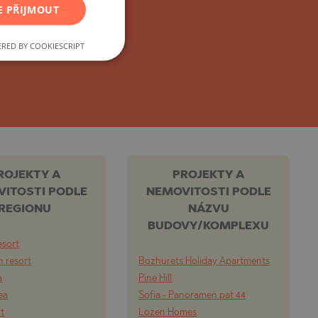
ebního developera.
E PŘIJMOUT
FRENCH
POLISH
RED BY COOKIESCRIPT
ROMANIAN
SERBIAN
CZECH
ROJEKTY A
PROJEKTY A
ITOSTI PODLE
NEMOVITOSTI PODLE
REGIONU
NÁZVU
BUDOVY/KOMPLEXU
esort
 resort
Bozhurets Holiday Apartments
a
Pine Hill
ea
Sofia - Panoramen pat 44
rt
Lozen Homes