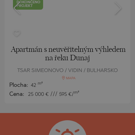
DOKONČENO
PROJEKT
Apartmán s neuvěřitelným výhledem
na řeku Dunaj
TSAR SIMEONOVO / VIDIN / BULHARSKO
MAPA
m²
Plocha:
42
m²
Cena:
25 000
€ /// 595 €/