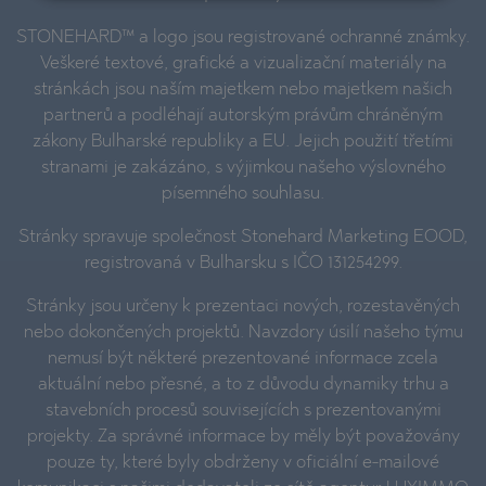
STONEHARD™ a logo jsou registrované ochranné známky.
Veškeré textové, grafické a vizualizační materiály na
stránkách jsou naším majetkem nebo majetkem našich
partnerů a podléhají autorským právům chráněným
zákony Bulharské republiky a EU. Jejich použití třetími
stranami je zakázáno, s výjimkou našeho výslovného
písemného souhlasu.
Stránky spravuje společnost Stonehard Marketing EOOD,
registrovaná v Bulharsku s IČO 131254299.
Stránky jsou určeny k prezentaci nových, rozestavěných
nebo dokončených projektů. Navzdory úsilí našeho týmu
nemusí být některé prezentované informace zcela
aktuální nebo přesné, a to z důvodu dynamiky trhu a
stavebních procesů souvisejících s prezentovanými
projekty. Za správné informace by měly být považovány
pouze ty, které byly obdrženy v oficiální e-mailové