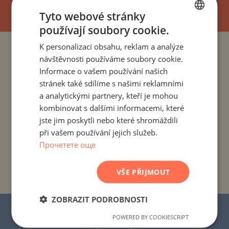
Tyto webové stránky
používají soubory cookie.
BULGARIAN
K personalizaci obsahu, reklam a analýze
ENGLISH
PROJEKTY A NEMOVITOSTI PODLE ZEMÍ
návštěvnosti používáme soubory cookie.
RUSSIAN
Informace o vašem používání našich
PROJEKTY A NEMOVITOSTI PODLE OBYTNÉHO MÍSTA
stránek také sdílíme s našimi reklamními
GERMAN
a analytickými partnery, kteří je mohou
FRENCH
kombinovat s dalšími informacemi, které
PROJEKTY A NEMOVITOSTI PODLE TYPU NEMOVITOSTI
POLISH
jste jim poskytli nebo které shromáždili
při vašem používání jejich služeb.
PROJEKTY A NEMOVITOSTI PODLE REGIONU
ROMANIAN
Прочетете още
SERBIAN
PROJEKTY A NEMOVITOSTI PODLE NÁZVU
CZECH
VŠE PŘIJMOUT
BUDOVY/KOMPLEXU
ZOBRAZIT PODROBNOSTI
© 2016–2025 „Stonehard Marketing“ s.r.o.
POWERED BY COOKIESCRIPT
Všechna práva vyhrazena.