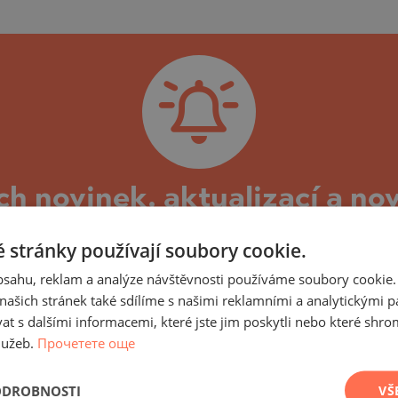
)
TS
)
TS
LIN
LIN
ch novinek, aktualizací a no
u Marina City, Balchik Bal
 stránky používají soubory cookie.
ity, Balchik a nemovitosti v něm, můžete se přihl
obsahu, reklam a analýze návštěvnosti používáme soubory cookie.
m spojené, stejně jako nové nabídky nemovitostí v
ašich stránek také sdílíme s našimi reklamními a analytickými par
 s dalšími informacemi, které jste jim poskytli nebo které shro
cí se průběhu výstavby a dosažených etap, aktuál
lužeb.
Прочетете още
dokončen a budova uvedena do provozu, budeme Vám 
TE
ak na sekundárním trhu, tak nabídky přímo od stav
ODROBNOSTI
VŠ