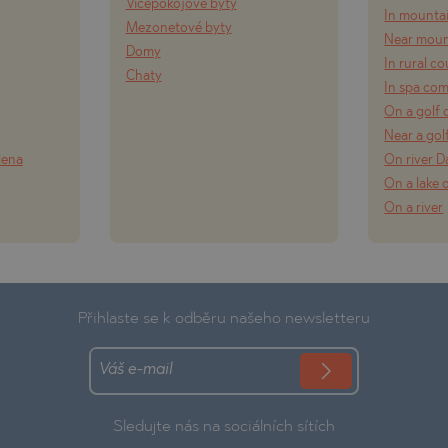
Vícepokojové byty
In mounta
Mezonetové byty
Near moun
Domy
In rural c
Chaty
In spa co
On a golf 
Near a gol
lena
On river 
On a lake 
On a river
Přihlaste se k odběru našeho newsletteru
Sledujte nás na sociálních sítích