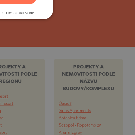
POLISH
RED BY COOKIESCRIPT
ROMANIAN
SERBIAN
CZECH
ROJEKTY A
PROJEKTY A
ITOSTI PODLE
NEMOVITOSTI PODLE
REGIONU
NÁZVU
BUDOVY/KOMPLEXU
esort
 resort
Oasis 7
a
Sirius Apartments
ea
Botanica Prime
rt
Sozopol - Ropotamo 29
esort
Arena Izgrev