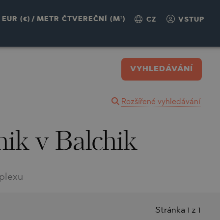
EUR (€)
/
METR ČTVEREČNÍ (M²)
CZ
VSTUP
VYHLEDÁVÁNÍ
Rozšířené vyhledávání
hik v Balchik
plexu
Stránka 1 z 1