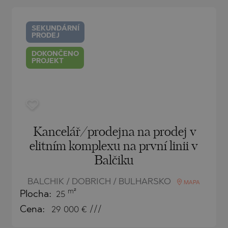
O
IAS
NCA
SEKUNDÁRNÍ
PRODEJ
TINE AND
NI
TINE AND
DOKONČENO
PROJEKT
DS
OS
Kancelář/prodejna na prodej v
elitním komplexu na první linii v
Balčiku
BALCHIK / DOBRICH / BULHARSKO
MAPA
m²
Plocha:
25
Cena:
29 000
€ ///