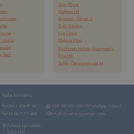
in
Grey Stone
tain
Maltepe Hill
ountryside
Sozopol - Vihren 12
mplex
Sveti Nikola 2
course
Lux Living
f course
Meliora Villas
Danube
Bozhurets Holiday Apartments
or dam
Pine Hill
Sofia - Panoramen pat 44
Naše kontakty:
+359 2 404 97 34
+359 887 502 003 (WhatsApp, Viber)
+35 98 77 777 888
info@stonehardpremier.com
Adresa kanceláře:
Sofie 1407