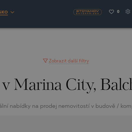
0
SKO
S
YRA)
TY
LLAGE
NGO
UH
Zobrazit další filtry
v Marina City, Balc
A
MAH
OVO
AIN
NIOU
DEL SEGURA
ální nabídky na prodej nemovitostí v budově / kom
SNA