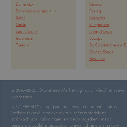
Bulharsko
Bansko
Dominikánská republika
Razlog
Katar
Borovets
Omán
Pamporovo
Saudi Arabia
Sunny Beach
Indonesia
Sozopol
Turecko
St. Constantine and E
Golden Sands
Nessebar
© 2016–2025 „Stonehard Marketing“ s.r.o. Všechna práva
vyhrazena.
STONEHARD™ a logo jsou registrované ochranné známky.
Veškeré textové, grafické a vizualizační materiály na
stránkách jsou naším majetkem nebo majetkem našich
partnerů a podléhají autorským právům chráněným zákony