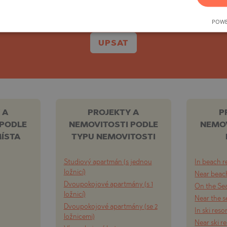
Můžete se kdykoli snadno odhlásit.
TE
POWE
UPSAT
SI
 A
PROJEKTY A
P
 PODLE
NEMOVITOSTI PODLE
NEMOV
ÍSTA
TYPU NEMOVITOSTI
OVO
Studiový apartmán (s jednou
In beach r
ložnicí)
Near beach
Dvoupokojové apartmány (s 1
On the Se
ložnicí)
Near the s
Dvoupokojové apartmány (se 2
In ski reso
ložnicemi)
Near ski r