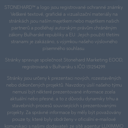
STONEHARD™ a logo jsou registrované ochranné známky.
Veškeré textové, grafické a vizualizační materiály na
stránkách jsou naším majetkem nebo majetkem našich
partnerů a podléhají autorským právům chráněným
zákony Bulharské republiky a EU. Jejich použití třetími
stranami je zakázáno, s výjimkou našeho výslovného
písemného souhlasu.
Stránky spravuje společnost Stonehard Marketing EOOD,
registrovaná v Bulharsku s IČO 131254299.
Stránky jsou určeny k prezentaci nových, rozestavěných
nebo dokončených projektů. Navzdory úsilí našeho týmu
nemusí být některé prezentované informace zcela
aktuální nebo přesné, a to z důvodu dynamiky trhu a
stavebních procesů souvisejících s prezentovanými
projekty. Za správné informace by měly být považovány
pouze ty, které byly obdrženy v oficiální e-mailové
komunikaci s našimi dodavateli ze sítě agentur
LUXIMMO