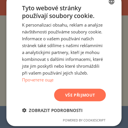
Tyto webové stránky
používají soubory cookie.
BULGARIAN
K personalizaci obsahu, reklam a analýze
ENGLISH
PROJEKTY A NEMOVITOSTI PODLE ZEMÍ
návštěvnosti používáme soubory cookie.
RUSSIAN
Informace o vašem používání našich
PROJEKTY A NEMOVITOSTI PODLE OBYTNÉHO MÍSTA
stránek také sdílíme s našimi reklamními
GERMAN
a analytickými partnery, kteří je mohou
FRENCH
PROJEKTY A NEMOVITOSTI PODLE TYPU NEMOVITOSTI
kombinovat s dalšími informacemi, které
POLISH
jste jim poskytli nebo které shromáždili
při vašem používání jejich služeb.
PROJEKTY A NEMOVITOSTI PODLE REGIONU
ROMANIAN
Прочетете още
SERBIAN
PROJEKTY A NEMOVITOSTI PODLE NÁZVU
BUDOVY/KOMPLEXU
CZECH
VŠE PŘIJMOUT
ZOBRAZIT PODROBNOSTI
© 2016–2025 „Stonehard Marketing“ s.r.o.
POWERED BY COOKIESCRIPT
Všechna práva vyhrazena.