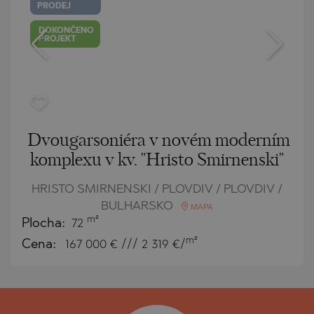
PRODEJ
DOKONČENO
PROJEKT
Dvougarsoniéra v novém moderním
komplexu v kv. "Hristo Smirnenski"
HRISTO SMIRNENSKI / PLOVDIV / PLOVDIV /
BULHARSKO
MAPA
m²
Plocha:
72
m²
Cena:
167 000
€ /// 2 319 €/