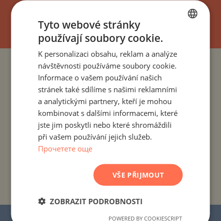
UPSAT
Tyto webové stránky
používají soubory cookie.
BULGARIAN
K personalizaci obsahu, reklam a analýze
ENGLISH
návštěvnosti používáme soubory cookie.
PROJEKTY A NEMOVITOSTI PODLE ZEMÍ
RUSSIAN
Informace o vašem používání našich
stránek také sdílíme s našimi reklamními
GERMAN
PROJEKTY A NEMOVITOSTI PODLE OBYTNÉHO MÍSTA
a analytickými partnery, kteří je mohou
FRENCH
kombinovat s dalšími informacemi, které
PROJEKTY A NEMOVITOSTI PODLE TYPU NEMOVITOSTI
POLISH
jste jim poskytli nebo které shromáždili
při vašem používání jejich služeb.
ROMANIAN
Прочетете още
PROJEKTY A NEMOVITOSTI PODLE REGIONU
SERBIAN
CZECH
VŠE PŘIJMOUT
PROJEKTY A NEMOVITOSTI PODLE NÁZVU
BUDOVY/KOMPLEXU
ZOBRAZIT PODROBNOSTI
POWERED BY COOKIESCRIPT
© 2016–2025 „Stonehard Marketing“ s.r.o.