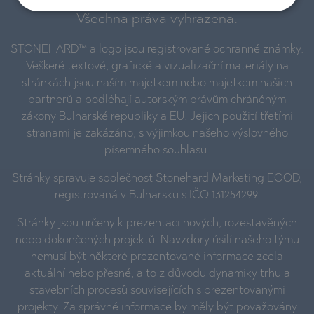
Všechna práva vyhrazena.
STONEHARD™ a logo jsou registrované ochranné známky.
Veškeré textové, grafické a vizualizační materiály na
stránkách jsou naším majetkem nebo majetkem našich
partnerů a podléhají autorským právům chráněným
zákony Bulharské republiky a EU. Jejich použití třetími
stranami je zakázáno, s výjimkou našeho výslovného
písemného souhlasu.
Stránky spravuje společnost Stonehard Marketing EOOD,
registrovaná v Bulharsku s IČO 131254299.
Stránky jsou určeny k prezentaci nových, rozestavěných
nebo dokončených projektů. Navzdory úsilí našeho týmu
nemusí být některé prezentované informace zcela
aktuální nebo přesné, a to z důvodu dynamiky trhu a
stavebních procesů souvisejících s prezentovanými
projekty. Za správné informace by měly být považovány