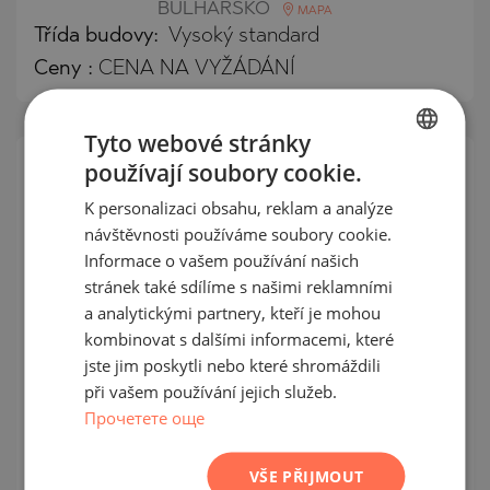
BULHARSKO
MAPA
Třída budovy:
Vysoký standard
Ceny
:
CENA NA VYŽÁDÁNÍ
Tyto webové stránky
používají soubory cookie.
BULGARIAN
JEDNOTLIVÁ
NABÍDKA
K personalizaci obsahu, reklam a analýze
ENGLISH
návštěvnosti používáme soubory cookie.
RUSSIAN
Informace o vašem používání našich
stránek také sdílíme s našimi reklamními
GERMAN
a analytickými partnery, kteří je mohou
FRENCH
kombinovat s dalšími informacemi, které
POLISH
jste jim poskytli nebo které shromáždili
při vašem používání jejich služeb.
ROMANIAN
Studio v inovativním komplexu v kv.
Прочетете още
"Ostromila" ve městě Plovdiv
SERBIAN
CZECH
VŠE PŘIJMOUT
OSTROMILA / PLOVDIV / PLOVDIV /