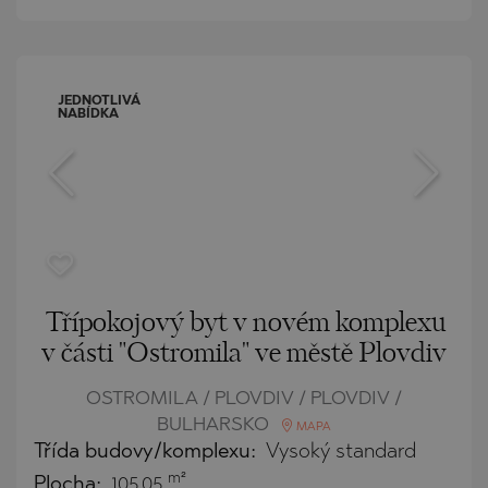
JEDNOTLIVÁ
NABÍDKA
Třípokojový byt v novém komplexu
v části "Ostromila" ve městě Plovdiv
OSTROMILA / PLOVDIV / PLOVDIV /
BULHARSKO
MAPA
Třída budovy/komplexu:
Vysoký standard
m²
Plocha:
105.05