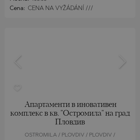
Cena:
CENA NA VYŽÁDÁNÍ ///
Апартаменти в иновативен
комплекс в кв. "Остромила" на град
Пловдив
OSTROMILA / PLOVDIV / PLOVDIV /