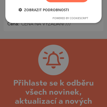
BULHARSKO
MAPA
ZOBRAZIT PODROBNOSTI
Třída budovy/komplexu:
Vysoký standard
m²
Plocha:
52.48
POWERED BY COOKIESCRIPT
Cena:
CENA NA VYŽÁDÁNÍ ///
Přihlaste se k odběru
všech novinek,
aktualizací a nových