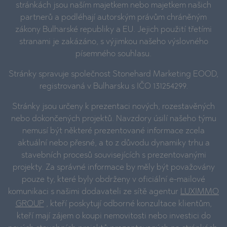
stránkách jsou naším majetkem nebo majetkem našich
partnerů a podléhají autorským právům chráněným
zákony Bulharské republiky a EU. Jejich použití třetími
stranami je zakázáno, s výjimkou našeho výslovného
písemného souhlasu.
Stránky spravuje společnost Stonehard Marketing EOOD,
registrovaná v Bulharsku s IČO 131254299.
Stránky jsou určeny k prezentaci nových, rozestavěných
nebo dokončených projektů. Navzdory úsilí našeho týmu
nemusí být některé prezentované informace zcela
aktuální nebo přesné, a to z důvodu dynamiky trhu a
stavebních procesů souvisejících s prezentovanými
projekty. Za správné informace by měly být považovány
pouze ty, které byly obdrženy v oficiální e-mailové
komunikaci s našimi dodavateli ze sítě agentur
LUXIMMO
GROUP
, kteří poskytují odborné konzultace klientům,
kteří mají zájem o koupi nemovitosti nebo investici do