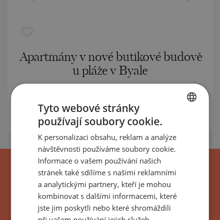
Apartmány v nové butikové budově
u pláže v Byale
BYALA (VARNA) / VARNA / BULHARSKO
MAPA
Ceny
:
100 848
-
136 528
€
Tyto webové stránky
m²
Ceny za m²:
1 200 - 1 400 €/
používají soubory cookie.
BULGARIAN
K personalizaci obsahu, reklam a analýze
ENGLISH
návštěvnosti používáme soubory cookie.
RUSSIAN
Informace o vašem používání našich
stránek také sdílíme s našimi reklamními
GERMAN
a analytickými partnery, kteří je mohou
FRENCH
kombinovat s dalšími informacemi, které
POLISH
jste jim poskytli nebo které shromáždili
při vašem používání jejich služeb.