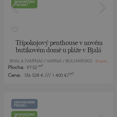
DOKONČENO
PROJEKT
Třípokojový penthouse v novém
butikovém domě u pláže v Bjalá
BYALA (VARNA) / VARNA / BULHARSKO
MAPA
m²
Plocha:
97.52
m²
Cena:
136 528
€ /// 1 400 €/
SEKUNDÁRNÍ
PRODEJ
DOKONČENO