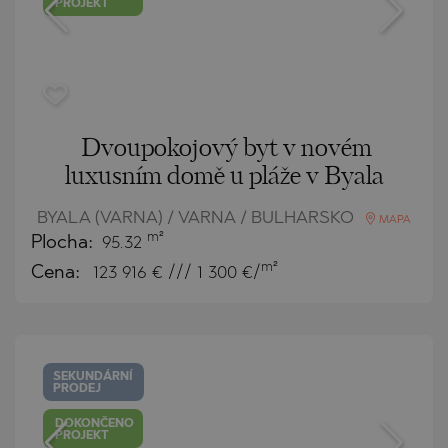
PROJEKT
Dvoupokojový byt v novém
luxusním domě u pláže v Byala
BYALA (VARNA) / VARNA / BULHARSKO
MAPA
m²
Plocha:
95.32
m²
Cena:
123 916
€ /// 1 300 €/
SEKUNDÁRNÍ
PRODEJ
DOKONČENO
PROJEKT