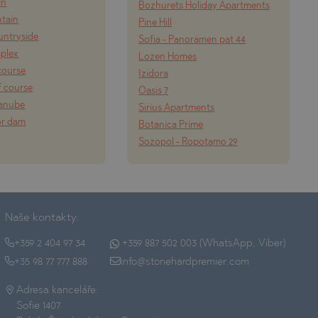
in
Bozhurets Holiday Apartments
tain
Pine Hill
ountryside
Sofia - Panoramen pat 44
mplex
Lozen Homes
course
Izidora
f course
Oasis 7
Danube
Sirius Apartments
or dam
Botanica Prime
Sozopol - Ropotamo 29
Naše kontakty:
+359 2 404 97 34
+359 887 502 003 (WhatsApp, Viber)
+35 98 77 777 888
info@stonehardpremier.com
Adresa kanceláře:
Sofie 1407