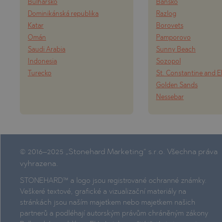
Bulharsko
Bansko
Dominikánská republika
Razlog
Katar
Borovets
Omán
Pamporovo
Saudi Arabia
Sunny Beach
Indonesia
Sozopol
Turecko
St. Constantine and E
Golden Sands
Nessebar
© 2016–2025 „Stonehard Marketing“ s.r.o. Všechna práva
vyhrazena.
STONEHARD™ a logo jsou registrované ochranné známky.
Veškeré textové, grafické a vizualizační materiály na
stránkách jsou naším majetkem nebo majetkem našich
partnerů a podléhají autorským právům chráněným zákony