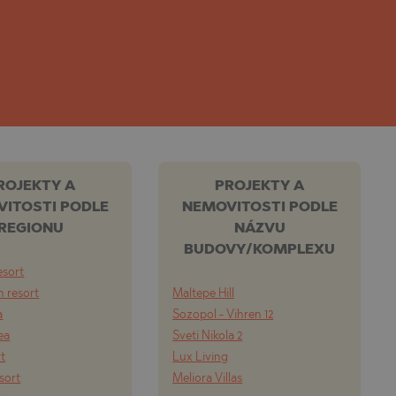
ROJEKTY A
PROJEKTY A
ITOSTI PODLE
NEMOVITOSTI PODLE
REGIONU
NÁZVU
BUDOVY/KOMPLEXU
esort
 resort
Maltepe Hill
a
Sozopol - Vihren 12
ea
Sveti Nikola 2
rt
Lux Living
esort
Meliora Villas