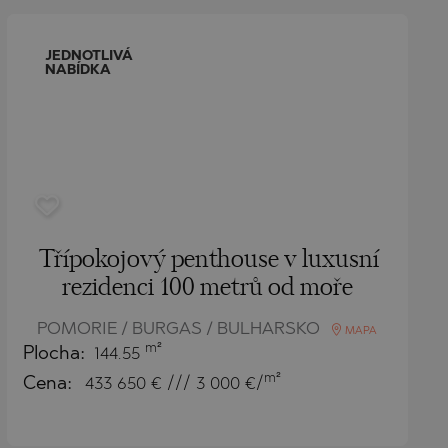
JEDNOTLIVÁ
NABÍDKA
Třípokojový penthouse v luxusní
rezidenci 100 metrů od moře
POMORIE / BURGAS / BULHARSKO
MAPA
m²
Plocha:
144.55
m²
Cena:
433 650
€ /// 3 000 €/