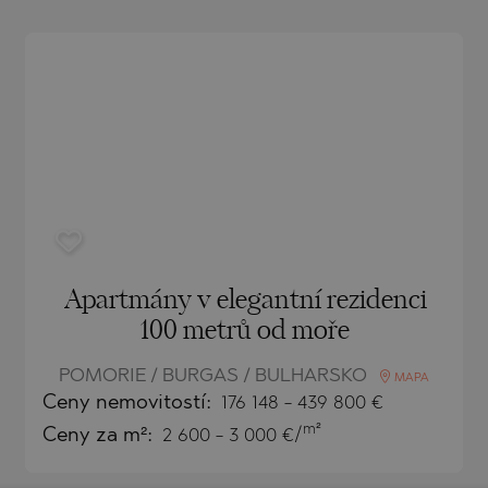
)
TS
)
TS
LIN
LIN
Apartmány v elegantní rezidenci
100 metrů od moře
POMORIE / BURGAS / BULHARSKO
MAPA
Ceny
nemovitostí
:
176 148
-
439 800
€
m²
Ceny za m²:
2 600 - 3 000 €/
TE