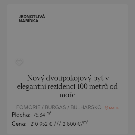
O
IAS
NCA
JEDNOTLIVÁ
NABÍDKA
TINE AND
NI
TINE AND
DS
OS
Nový dvoupokojový byt v
elegantní rezidenci 100 metrů od
moře
POMORIE / BURGAS / BULHARSKO
MAPA
m²
Plocha:
75.34
m²
Cena:
210 952
€ /// 2 800 €/