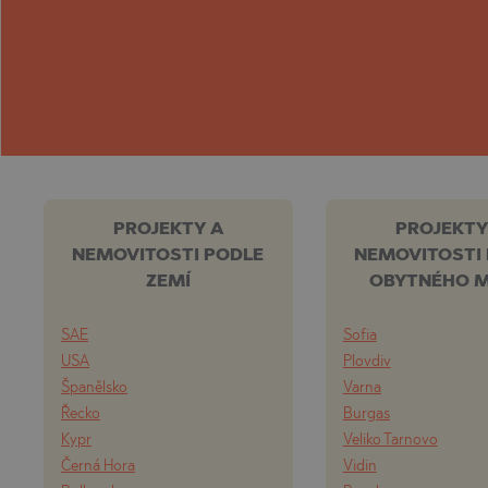
PROJEKTY A
PROJEKTY
NEMOVITOSTI PODLE
NEMOVITOSTI
ZEMÍ
OBYTNÉHO M
SAE
Sofia
USA
Plovdiv
Španělsko
Varna
Řecko
Burgas
Kypr
Veliko Tarnovo
Černá Hora
Vidin