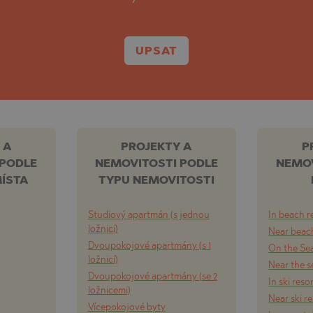
UPSAT
 A
PROJEKTY A
P
 PODLE
NEMOVITOSTI PODLE
NEMOV
ÍSTA
TYPU NEMOVITOSTI
Studiový apartmán (s jednou
In beach r
ložnicí)
Near beach
Dvoupokojové apartmány (s 1
On the Se
ložnicí)
Near the s
Dvoupokojové apartmány (se 2
In ski reso
ložnicemi)
Near ski r
Vícepokojové byty