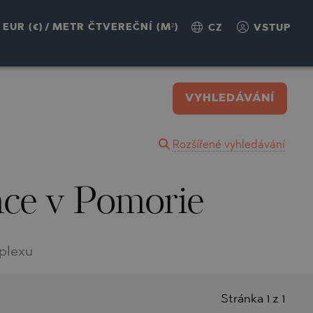
EUR (€)
/
METR ČTVEREČNÍ (M²)
CZ
VSTUP
VYHLEDÁVÁNÍ
Rozšířené vyhledávání
nce v Pomorie
plexu
Stránka 1 z 1