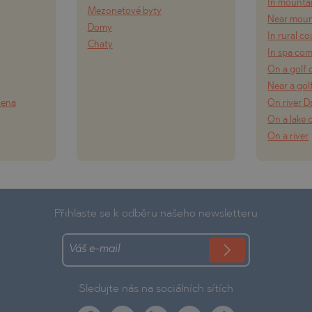
In mounta
Mezonetové byty
Near moun
Domy
In rural c
Chaty
In spa co
On a golf 
Near a gol
lena
On river 
On a lake 
On a river
Přihlaste se k odběru našeho newsletteru
Sledujte nás na sociálních sítích