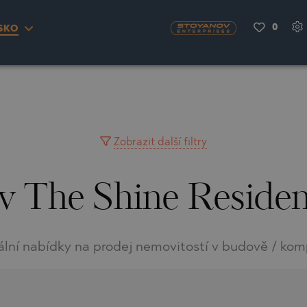
0
SKO
S
YRA)
TY
LLAGE
NGO
UH
Zobrazit další filtry
v The Shine Reside
A
MAH
OVO
AIN
NIOU
DEL SEGURA
ální nabídky na prodej nemovitostí v budově / kom
SNA