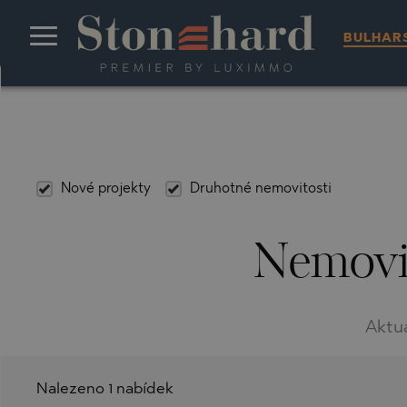
BULHAR
ZADNÍ
ZADNÍ
ZADNÍ
ZADNÍ
ZADNÍ
ZADNÍ
ZADNÍ
ZADNÍ
ZADNÍ
ZADNÍ
ZADNÍ
ZADNÍ
ZADNÍ
ZADNÍ
ZADNÍ
ZADNÍ
ZADNÍ
ZADNÍ
ZADNÍ
ZADNÍ
ZADNÍ
ZADNÍ
ZADNÍ
ZADNÍ
2
ROZŠÍŘENÉ VYHLEDÁVÁNÍ
NAŠE SLUŽBY
KDO JSME
USD ($)
ČTVEREČNÍ STOPY (
SOFIA
ATHENS
ABU DHABI
GEROSKIPOU
KOLASIN
ALGORFA
ISTANBUL
MIAMI
LAS TERRENA
LUSAIL
JEBEL SIFAH
JEDDAH
CANGGU
SOFIA
DUBAI
PUNTA CANA
SANUR
BULHARSKO
BULHARSKO
STOPY)
VYHLEDÁVÁNÍ NA MAPĚ
INVESTIČNÍ PORADENSTVÍ
NÁŠ TÝM
GBP (£)
PLOVDIV
CORFU (KERK
AJMAN
LATSI
TIVAT
BENAHAVIS
NEW YORK CI
PUNTA CANA
SALALAH
RIYADH
CEMAGI
PLOVDIV
ŘECKO
SAE
PODLE NÁZVU
DAŇOVÉ PORADENSTVÍ
CHF
VARNA
KAVALA
AL HAMRA VI
LIMASSOL
BENIDORM
SANTO DOMI
YITI
TUMBAK BAY
VARNA
Nové projekty
Druhotné nemovitosti
DOMINIKÁNSKÁ
SAE
BUDOVY/KOMPLEXU
REPUBLIKA
PRÁVNÍ PORADENSTVÍ
AED (د.إ)
BURGAS
KERAMOTI
DUBAI
PAPHOS
CASARES
ULUWATU
BURGAS
KYPR
PODLE REFERENČNÍHO
INDONESIA
Nemovi
FINANCOVÁNÍ INVESTICÍ
RUB (₽)
VIDIN
NEA KARDYLI
RAS AL KHAI
PISSOURI
ESTEPONA
VELIKO TARN
ČÍSLA, KLÍČOVÉHO SLOVA
ČERNÁ HORA
NEBO FÁZE
VYJEDNÁVÁNÍ O CENÁCH A
PLN (ZŁ)
BANSKO
NEA KERDILIA
UMM AL QUW
PLATRES
FUENGIROLA
BANSKO
ŠPANĚLSKO
PODMÍNKÁCH
TRY (₺)
RAZLOG
PARALIA OFRI
PYRGOS
GUARDAMAR 
RAZLOG
TURECKO
Aktu
MARKETING A REKLAMA
BGN (ЛВ.)
BOROVETS
PARALIA VRA
MARBELLA
BOROVETS
USA
PAMPOROVO
PERIGIALI
MIJAS COSTA
PAMPOROVO
BTC (
)
DOMINIKÁNSKÁ
Nalezeno 1 nabídek
REPUBLIKA