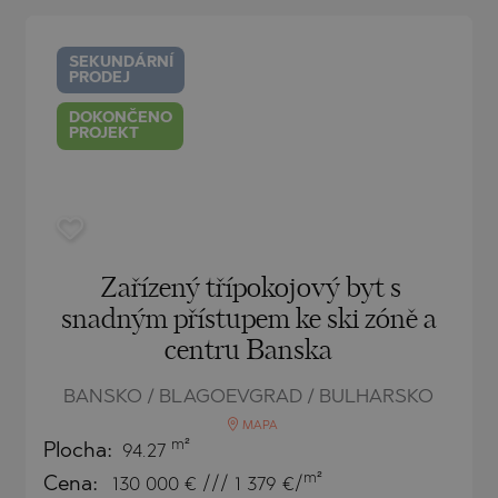
O
IAS
NCA
SEKUNDÁRNÍ
PRODEJ
TINE AND
NI
TINE AND
DOKONČENO
PROJEKT
DS
OS
Zařízený třípokojový byt s
snadným přístupem ke ski zóně a
centru Banska
BANSKO / BLAGOEVGRAD / BULHARSKO
MAPA
m²
Plocha:
94.27
m²
Cena:
130 000
€ /// 1 379 €/