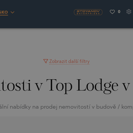
0
SKO
S
YRA)
TY
LLAGE
NGO
UH
Zobrazit další filtry
tosti v Top Lodge v
A
MAH
OVO
AIN
NIOU
DEL SEGURA
ální nabídky na prodej nemovitostí v budově / kom
SNA