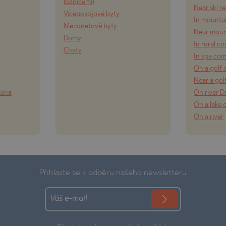
ložnicemi)
Near ski r
Vícepokojové byty
In mounta
Mezonetové byty
Near moun
Domy
In rural c
Chaty
In spa co
On a golf 
Near a gol
lena
On river 
On a lake 
On a river
Přihlaste se k odběru našeho newsletteru