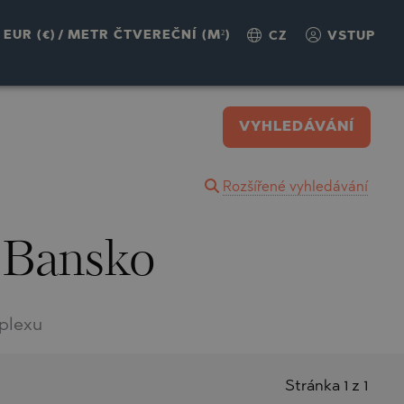
EUR (€)
/
METR ČTVEREČNÍ (M²)
CZ
VSTUP
VYHLEDÁVÁNÍ
Rozšířené vyhledávání
 Bansko
plexu
Stránka 1 z 1