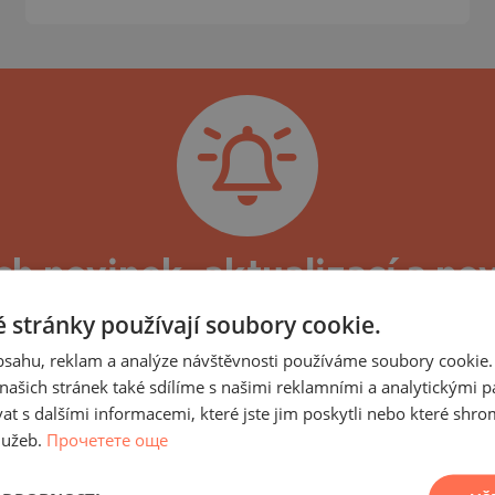
)
TS
)
TS
LIN
LIN
ch novinek, aktualizací a no
omplexu Top Lodge Bansko, 
 stránky používají soubory cookie.
obsahu, reklam a analýze návštěvnosti používáme soubory cookie.
ge a nemovitosti v něm, můžete se přihlásit k od
ašich stránek také sdílíme s našimi reklamními a analytickými par
, stejně jako nové nabídky nemovitostí v této bud
 s dalšími informacemi, které jste jim poskytli nebo které shro
ůběhu výstavby a dosažených etap, aktuální a pr
lužeb.
Прочетете още
TE
čen a budova uvedena do provozu, budeme Vám zasíl