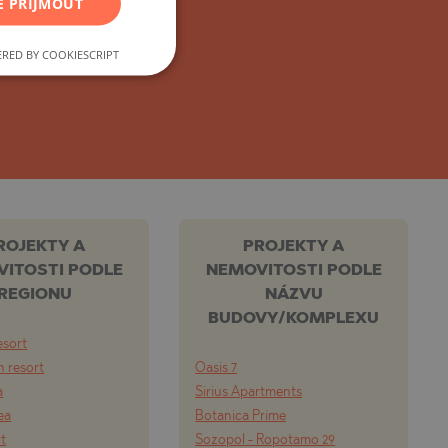
ního developera.
E PŘIJMOUT
FRENCH
POLISH
RED BY COOKIESCRIPT
ROMANIAN
SERBIAN
CZECH
ROJEKTY A
PROJEKTY A
ITOSTI PODLE
NEMOVITOSTI PODLE
REGIONU
NÁZVU
BUDOVY/KOMPLEXU
esort
 resort
Oasis 7
a
Sirius Apartments
ea
Botanica Prime
rt
Sozopol - Ropotamo 29