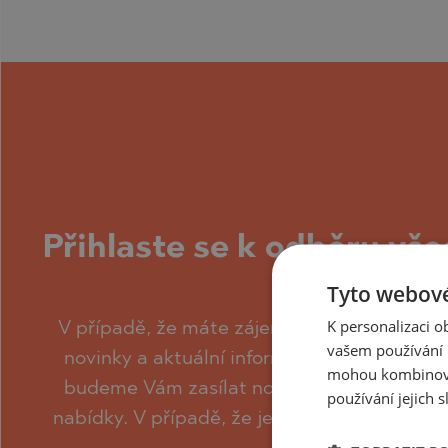
BISTRICA
BELASHTITSA
BYALA (VARNA
BOJURETS
CHERNOMORE
BYALA (VARNA
DRAGICHEVO
CHERNOMORE
GARA ELIN PE
DOBRINISHTE
GERMAN
GARA ELIN PE
GODECH
KAVARNA
Přihlaste se k odběru vše
GURMAZOVO
KAZANLAK
budovy/k
Tyto webové
LOZEN
KLADNITSA
K personalizaci 
V případě, že máte zájem o projekt Top Lod
MARKOVO
LOZEN
vašem používání n
novinky a aktuální informace s ním spojené
mohou kombinovat
OBZOR
MANOLE
budeme Vám zasílat novinky týkající se pr
používání jejich s
PANAGYURISH
MARKOVO
nabídky. V případě, že je projekt již dokon