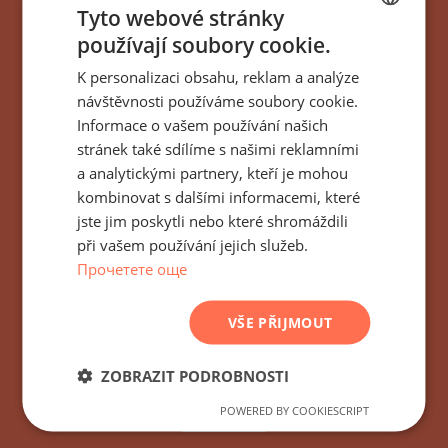
Tyto webové stránky
používají soubory cookie.
BULGARIAN
K personalizaci obsahu, reklam a analýze
Přihlaste se k odběru
ENGLISH
návštěvnosti používáme soubory cookie.
RUSSIAN
všech novinek,
Informace o vašem používání našich
stránek také sdílíme s našimi reklamními
GERMAN
aktualizací a nových
a analytickými partnery, kteří je mohou
FRENCH
nabídek týkajících se
kombinovat s dalšími informacemi, které
POLISH
jste jim poskytli nebo které shromáždili
budovy/komplexu
při vašem používání jejich služeb.
ROMANIAN
Прочетете още
Stonehard-Abelia-358
SERBIAN
Sofia, Bulharsko
CZECH
VŠE PŘIJMOUT
ZOBRAZIT PODROBNOSTI
POWERED BY COOKIESCRIPT
UPSAT