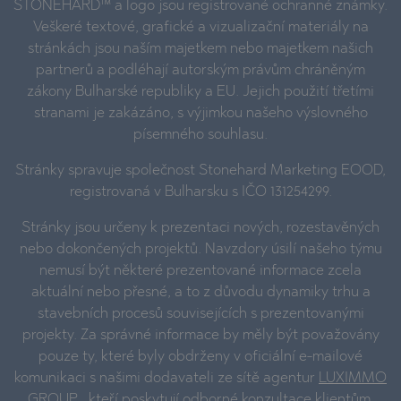
STONEHARD™ a logo jsou registrované ochranné známky.
Veškeré textové, grafické a vizualizační materiály na
stránkách jsou naším majetkem nebo majetkem našich
partnerů a podléhají autorským právům chráněným
zákony Bulharské republiky a EU. Jejich použití třetími
stranami je zakázáno, s výjimkou našeho výslovného
písemného souhlasu.
Stránky spravuje společnost Stonehard Marketing EOOD,
registrovaná v Bulharsku s IČO 131254299.
Stránky jsou určeny k prezentaci nových, rozestavěných
nebo dokončených projektů. Navzdory úsilí našeho týmu
nemusí být některé prezentované informace zcela
aktuální nebo přesné, a to z důvodu dynamiky trhu a
stavebních procesů souvisejících s prezentovanými
projekty. Za správné informace by měly být považovány
pouze ty, které byly obdrženy v oficiální e-mailové
komunikaci s našimi dodavateli ze sítě agentur
LUXIMMO
GROUP
, kteří poskytují odborné konzultace klientům,