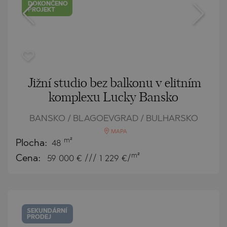
DOKONČENO
PROJEKT
Jižní studio bez balkonu v elitním
komplexu Lucky Bansko
BANSKO / BLAGOEVGRAD / BULHARSKO
MAPA
m²
Plocha:
48
m²
Cena:
59 000
€ /// 1 229 €/
SEKUNDÁRNÍ
PRODEJ