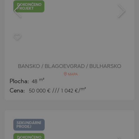
DOKONČENO
PROJEKT
BANSKO / BLAGOEVGRAD / BULHARSKO
MAPA
m²
Plocha:
48
m²
Cena:
50 000
€ /// 1 042 €/
SEKUNDÁRNÍ
PRODEJ
DOKONČENO