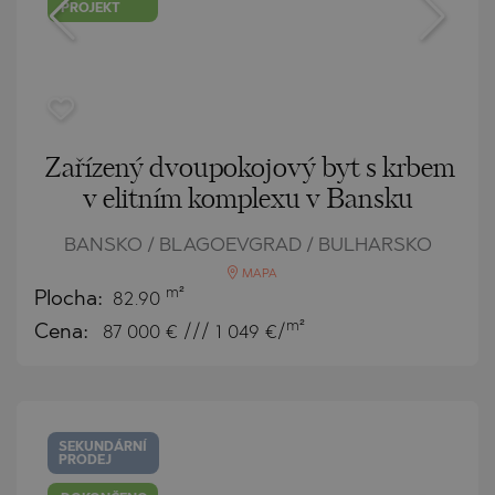
PROJEKT
Zařízený dvoupokojový byt s krbem
v elitním komplexu v Bansku
BANSKO / BLAGOEVGRAD / BULHARSKO
MAPA
m²
Plocha:
82.90
m²
Cena:
87 000
€ /// 1 049 €/
SEKUNDÁRNÍ
PRODEJ