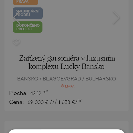
PRÁVA
SEKUNDÁRNÍ
PRODEJ
DOKONČENO
PROJEKT
Zařízený garsoniéra v luxusním
komplexu Lucky Bansko
BANSKO / BLAGOEVGRAD / BULHARSKO
MAPA
m²
Plocha:
42.12
m²
Cena:
69 000
€ /// 1 638 €/