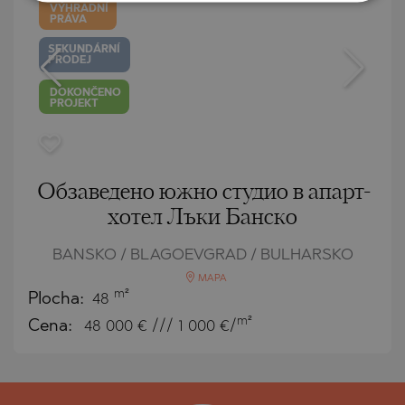
VÝHRADNÍ
PRÁVA
SEKUNDÁRNÍ
PRODEJ
DOKONČENO
PROJEKT
Обзаведено южно студио в апарт-
хотел Лъки Банско
BANSKO / BLAGOEVGRAD / BULHARSKO
MAPA
m²
Plocha:
48
m²
Cena:
48 000
€ /// 1 000 €/