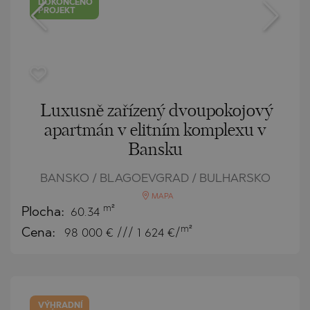
DOKONČENO
PROJEKT
Luxusně zařízený dvoupokojový
apartmán v elitním komplexu v
Bansku
BANSKO / BLAGOEVGRAD / BULHARSKO
MAPA
m²
Plocha:
60.34
m²
Cena:
98 000
€ /// 1 624 €/
VÝHRADNÍ