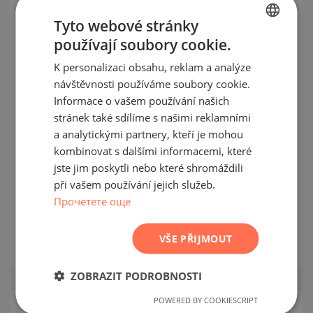
SEKUNDÁRNÍ
PRODEJ
Tyto webové stránky
DOKONČENO
používají soubory cookie.
PROJEKT
BULGARIAN
K personalizaci obsahu, reklam a analýze
ENGLISH
návštěvnosti používáme soubory cookie.
RUSSIAN
Informace o vašem používání našich
stránek také sdílíme s našimi reklamními
GERMAN
a analytickými partnery, kteří je mohou
Zařízené studio v luxusním SPA
FRENCH
kombinovat s dalšími informacemi, které
komplexu Lucky Bansko
POLISH
jste jim poskytli nebo které shromáždili
při vašem používání jejich služeb.
ROMANIAN
BANSKO / BLAGOEVGRAD / BULHARSKO
Прочетете още
MAPA
SERBIAN
m²
Plocha:
42
CZECH
VŠE PŘIJMOUT
m²
Cena:
51 000
€ /// 1 214 €/
ZOBRAZIT PODROBNOSTI
POWERED BY COOKIESCRIPT