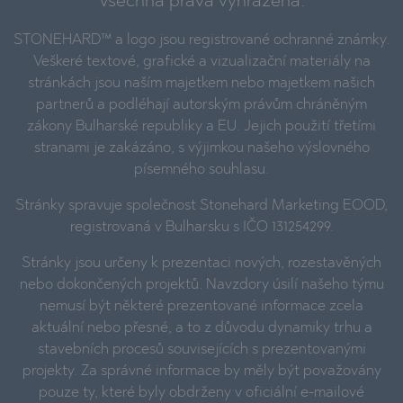
Všechna práva vyhrazena.
STONEHARD™ a logo jsou registrované ochranné známky.
Veškeré textové, grafické a vizualizační materiály na
stránkách jsou naším majetkem nebo majetkem našich
partnerů a podléhají autorským právům chráněným
zákony Bulharské republiky a EU. Jejich použití třetími
stranami je zakázáno, s výjimkou našeho výslovného
písemného souhlasu.
Stránky spravuje společnost Stonehard Marketing EOOD,
registrovaná v Bulharsku s IČO 131254299.
Stránky jsou určeny k prezentaci nových, rozestavěných
nebo dokončených projektů. Navzdory úsilí našeho týmu
nemusí být některé prezentované informace zcela
aktuální nebo přesné, a to z důvodu dynamiky trhu a
stavebních procesů souvisejících s prezentovanými
projekty. Za správné informace by měly být považovány
pouze ty, které byly obdrženy v oficiální e-mailové