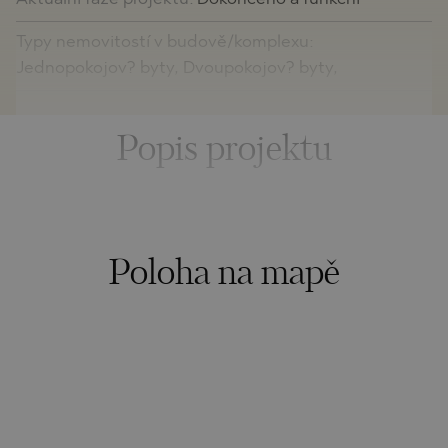
Typy nemovitostí v budově/komplexu:
Jednopokojov? byty, Dvoupokojov? byty,
Popis projektu
Poloha na mapě