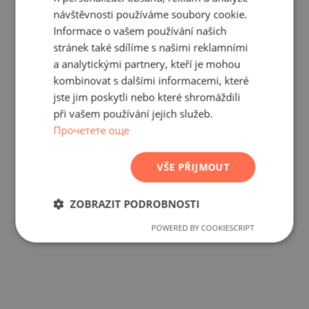
ENGLISH
návštěvnosti používáme soubory cookie.
RUSSIAN
Informace o vašem používání našich
stránek také sdílíme s našimi reklamními
GERMAN
a analytickými partnery, kteří je mohou
FRENCH
kombinovat s dalšími informacemi, které
POLISH
jste jim poskytli nebo které shromáždili
při vašem používání jejich služeb.
ROMANIAN
Прочетете още
SERBIAN
CZECH
VŠE PŘIJMOUT
ZOBRAZIT PODROBNOSTI
POWERED BY COOKIESCRIPT