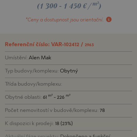
m²
(1 300 - 1 450 €/
)
*Ceny a dostupnost
jsou orientační.
Referenční číslo: VAR-102412 /
2963
Umístění:
Alen Mak
Typ budovy/komplexu:
Obytný
Třída budovy/komplexu:
m²
m²
Obytné oblasti:
61
- 226
Počet nemovitostí v budově/komplexu:
78
K dispozici k prodeji:
18 (23%)
Aktuální fáze projektu:
Dokončeno a funkční