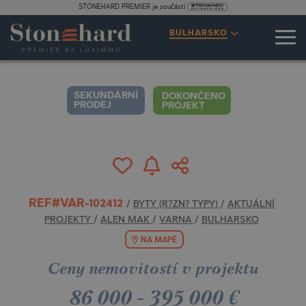
STONEHARD PREMIER je součástí
SPECIFIKACE
POPIS
MAPA
GALERIE
CENY
DOTAZ
BULHARSKO
1
6
VIDEO
FOTOGRAFIE
SEKUNDÁRNÍ
DOKONČENO
PRODEJ
PROJEKT
REF#VAR-102412
/
BYTY (R?ZN? TYPY)
/
AKTUÁLNÍ
PROJEKTY
/
ALEN MAK
/
VARNA
/
BULHARSKO
NA MAPĚ
Ceny nemovitostí v projektu
86 000
-
395 000
€