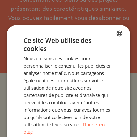
présentant des caractéristiques similaires.
Vous pouvez facilement vous désabonner ou
modifier vos paramètres.
Ce site Web utilise des
cookies
BULGARIAN
S`ABONNER
Nous utilisons des cookies pour
ENGLISH
personnaliser le contenu, les publicités et
RUSSIAN
analyser notre trafic. Nous partageons
également des informations sur votre
GERMAN
PROJETS ET PROPRIÉTÉS PAR PAYS
utilisation de notre site avec nos
FRENCH
partenaires de publicité et d"analyse qui
POLISH
peuvent les combiner avec d"autres
PROJETS ET PROPRIÉTÉS PAR COLONIE
informations que vous leur avez fournies
ROMANIAN
ou qu"ils ont collectées lors de votre
PROJETS ET PROPRIÉTÉS PAR TYPE DE PROPRIÉTÉ
SERBIAN
utilisation de leurs services.
Прочетете
още
CZECH
PROJETS ET PROPRIÉTÉS PAR RÉGION