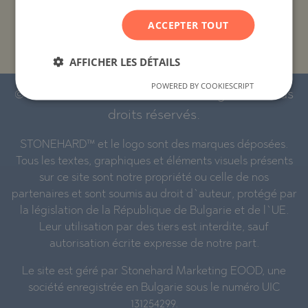
ACCEPTER TOUT
PROJETS ET PROPRIÉTÉS PAR NOM DE
BÂTIMENT/COMPLEXE
AFFICHER LES DÉTAILS
POWERED BY COOKIESCRIPT
© 2016-2026 « Stonehard Marketing » Ltd. Tous
droits réservés.
STONEHARD™ et le logo sont des marques déposées.
Tous les textes, graphiques et éléments visuels présents
sur ce site sont notre propriété ou celle de nos
partenaires et sont soumis au droit d`auteur, protégé par
la législation de la République de Bulgarie et de l`UE.
Leur utilisation par des tiers est interdite, sauf
autorisation écrite expresse de notre part.
Le site est géré par Stonehard Marketing EOOD, une
société enregistrée en Bulgarie sous le numéro UIC
131254299.