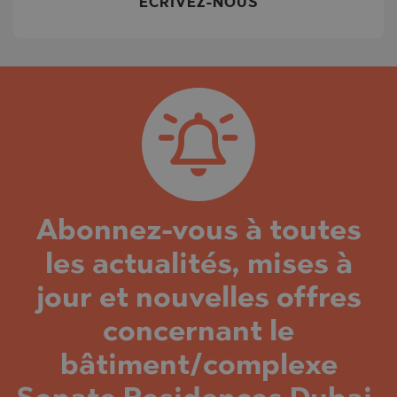
ÉCRIVEZ-NOUS
Abonnez-vous à toutes
les actualités, mises à
jour et nouvelles offres
concernant le
bâtiment/complexe