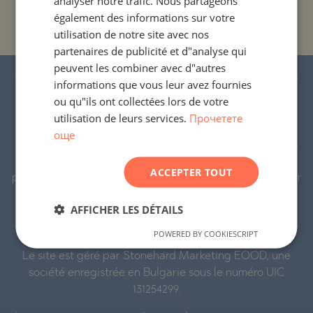
analyser notre trafic. Nous partageons
PROJETS ET PROPRIÉTÉS PAR NOM DE
également des informations sur votre
GERMAN
BÂTIMENT/COMPLEXE
utilisation de notre site avec nos
FRENCH
partenaires de publicité et d"analyse qui
POLISH
peuvent les combiner avec d"autres
© 2016-2026 « Stonehard Marketing » Ltd. Tous
informations que vous leur avez fournies
ROMANIAN
droits réservés.
ou qu"ils ont collectées lors de votre
SERBIAN
utilisation de leurs services.
Прочетете
STONEHARD™ et le logo sont des marques déposées.
още
CZECH
Tous les textes, graphiques et éléments visuels présents
sur ce site sont notre propriété ou celle de nos
ACCEPTER TOUT
partenaires et sont soumis au droit d`auteur, protégé par
la législation de la République de Bulgarie et de l`UE.
AFFICHER LES DÉTAILS
Leur utilisation par des tiers est interdite, sauf
autorisation écrite expresse de notre part.
POWERED BY COOKIESCRIPT
Le site est géré par Stonehard Marketing EOOD, une
société enregistrée en Bulgarie sous le numéro UIC
131254299.