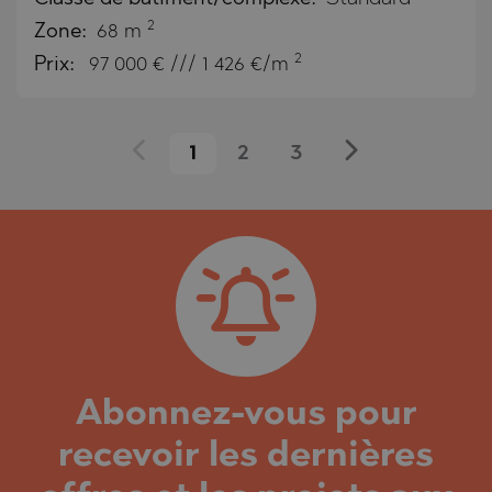
2
Zone:
68 m
2
Prix:
97 000
€ /// 1 426 €/m
1
2
3
Abonnez-vous pour
recevoir les dernières