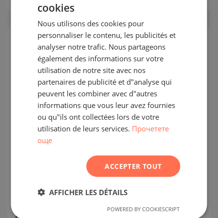
cookies
BULGARIAN
Nous utilisons des cookies pour
ENGLISH
personnaliser le contenu, les publicités et
RUSSIAN
analyser notre trafic. Nous partageons
SECONDAIRE
VENTE
également des informations sur votre
GERMAN
utilisation de notre site avec nos
COMPLÉTÉ
FRENCH
PROJET
partenaires de publicité et d"analyse qui
POLISH
peuvent les combiner avec d"autres
informations que vous leur avez fournies
ROMANIAN
ou qu"ils ont collectées lors de votre
SERBIAN
utilisation de leurs services.
Прочетете
още
CZECH
Appartement spacieux de deux
pièces dans l'une des localisations les
ACCEPTER TOUT
plus prisées de Bansko
AFFICHER LES DÉTAILS
BANSKO / BLAGOEVGRAD / BULGARIE
CARTE
2
Zone:
106.20 m
POWERED BY COOKIESCRIPT
2