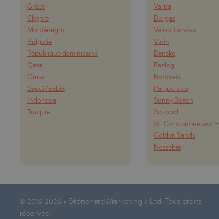
Grèce
Varna
Chypre
Burgas
Monténégro
Veliko Tarnovo
Bulgarie
Vidin
République dominicaine
Bansko
Qatar
Razlog
Oman
Borovets
Saudi Arabia
Pamporovo
Indonesia
Sunny Beach
Turquie
Sozopol
St. Constantine and E
Golden Sands
Nessebar
© 2016-2026 « Stonehard Marketing » Ltd. Tous droits
réservés.