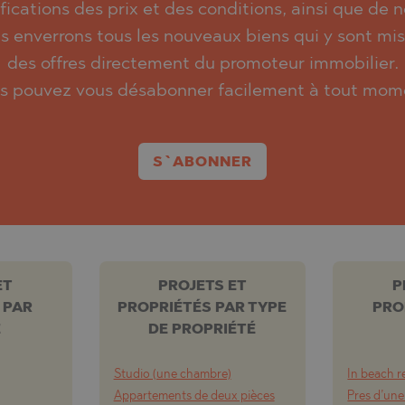
ications des prix et des conditions, ainsi que de no
s enverrons tous les nouveaux biens qui y sont mi
des offres directement du promoteur immobilier.
s pouvez vous désabonner facilement à tout mom
S`ABONNER
ET
PROJETS ET
P
 PAR
PROPRIÉTÉS PAR TYPE
PRO
E
DE PROPRIÉTÉ
Studio (une chambre)
In beach r
Appartements de deux pièces
Pres d’une