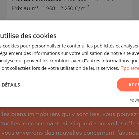
ISHTE
2
Prix au m²:
1 950 - 2 250 €/m
O
VO
LE
utilise des cookies
O
 cookies pour personnaliser le contenu, les publicités et analyser 
VTSI
galement des informations sur votre utilisation de notre site av
D
TS
"analyse qui peuvent les combiner avec d"autres informations que
 ont collectées lors de votre utilisation de leurs services.
Прочете
EONOVO
 DÉTAILS
ACC
s les actualités, mises à jou
bâtiment/complexe Krasena 
POWE
t les biens immobiliers qui y sont liés, vous pouve
ctuelles le concernant, ainsi que de nouvelles off
us vous enverrons des nouvelles concernant l'avanc