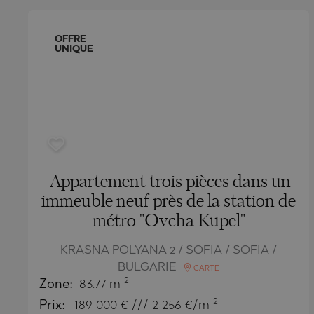
SUNNY BE
PRINOS
MIJAS PUE
SUNNY BE
QATAR
SOZOPOL
SKALA PO
PLAYA FL
SOZOPOL
OMAN
OFFRE
UNIQUE
ST. CONST
SKALA RA
TORREVIEJ
ST. CONST
SAUDI ARABIA
NESSEBAR
ASPROVAL
GOLDEN S
INDONESIA
RAVDA
KARIANI
NESSEBAR
SVETI VLA
SKALA SOT
RAVDA
KOSHARIT
SVETI VLA
LOZENETS
KOSHARIT
Appartement trois pièces dans un
AHELOY
LOZENETS
immeuble neuf près de la station de
métro "Ovcha Kupel"
AHTOPOL
BALCHIK
ALEN MAK
AHELOY
KRASNA POLYANA 2 / SOFIA / SOFIA /
BULGARIE
CARTE
BANKYA
AHTOPOL
2
Zone:
83.77 m
BELASHTI
ALEN MAK
2
Prix:
189 000
€ /// 2 256 €/m