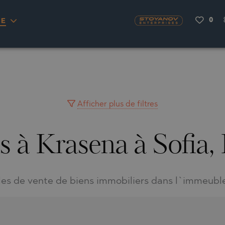
0
IE
OU
ENAS
H
NA
RKYRA)
S
CITY
NA
VILLAGE
MINGO
AYUH
Afficher plus de filtres
s à Krasena à Sofia,
LIA
AIMAH
RNOVO
LIA
UWAIN
LA
FRINIOU
R DEL SEGURA
lles de vente de biens immobiliers dans l`immeubl
VRASNA
VO
TA
VO