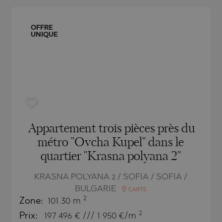
ACH
BLO
ACH
TAMIAS
AMENCA
OFFRE
UNIQUE
ANTINE AND ELENA
CHONI
A
ANTINE AND ELENA
TA
ANDS
S
IROS
SA
S
SA
Appartement trois pièces près du
métro "Ovcha Kupel" dans le
quartier "Krasna polyana 2"
KRASNA POLYANA 2 / SOFIA / SOFIA /
BULGARIE
CARTE
2
Zone:
101.30 m
TSA
2
Prix:
197 496
€ /// 1 950 €/m