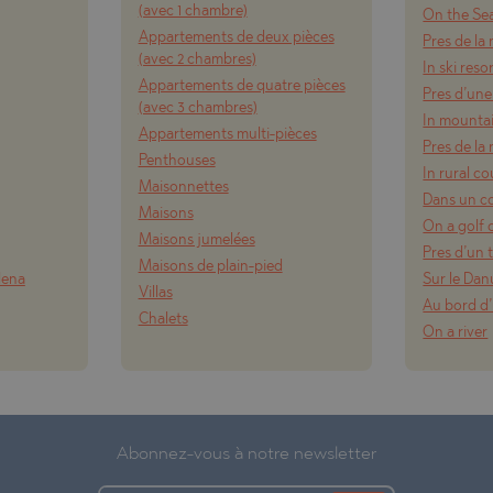
(avec 1 chambre)
On the Se
Appartements de deux pièces
Pres de la
(avec 2 chambres)
In ski reso
Appartements de quatre pièces
Pres d’une
(avec 3 chambres)
In mounta
Appartements multi-pièces
Pres de l
Penthouses
In rural c
Maisonnettes
Dans un c
Maisons
On a golf 
Maisons jumelées
Pres d’un t
Maisons de plain-pied
lena
Sur le Da
Villas
Au bord d’
Chalets
On a river
Abonnez-vous à notre newsletter