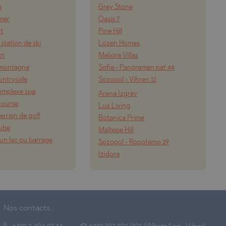
a
Grey Stone
 mer
Oasis 7
rt
Pine Hill
 station de ski
Lozen Homes
in
Meliora Villas
a montagne
Sofia - Panoramen pat 44
ountryside
Sozopol - Vihren 12
omplexe spa
Arena Izgrev
course
Lux Living
errain de golf
Botanica Prime
nube
Maltepe Hill
un lac ou barrage
Sozopol - Ropotamo 29
Izidora
Nos contacts :