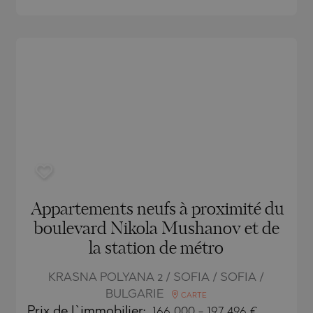
TSA
RNA)
ORETS
RNA)
VO
ORETS
 PELIN
HTE
 PELIN
VO
A
Appartements neufs à proximité du
boulevard Nikola Mushanov et de
la station de métro
ISHTE
KRASNA POLYANA 2 / SOFIA / SOFIA /
BULGARIE
CARTE
VO
Prix
de l`immobilier
:
166 000
-
197 496
€