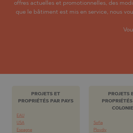
offres actuelles et promotionnelles, des modif
que le bâtiment est mis en service, nous vou
Vou
PROJETS ET
PROJETS 
PROPRIÉTÉS PAR PAYS
PROPRIÉTÉS
COLONI
EAU
USA
Sofia
Espagne
Plovdiv