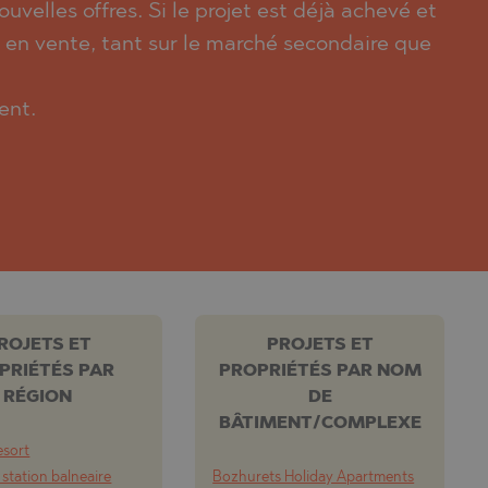
uvelles offres. Si le projet est déjà achevé et
s en vente, tant sur le marché secondaire que
ent.
ROJETS ET
PROJETS ET
PRIÉTÉS PAR
PROPRIÉTÉS PAR NOM
RÉGION
DE
BÂTIMENT/COMPLEXE
esort
 station balneaire
Bozhurets Holiday Apartments