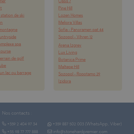
 mer
Oasis 7
rt
Pine Hill
 station de ski
Lozen Homes
in
Meliora Villas
a montagne
Sofia - Panoramen pat 44
ountryside
Sozopol - Vihren 12
omplexe spa
Arena Izgrev
course
Lux Living
errain de golf
Botanica Prime
nube
Maltepe Hill
un lac ou barrage
Sozopol - Ropotamo 29
Izidora
Nos contacts :
+359 2 404 97 34
+359 887 502 003 (WhatsApp, Viber)
+35 98 77 777 888
info@stonehardpremier.com