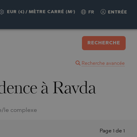
EUR (€)
/
MÈTRE CARRÉ (M²)
FR
ENTRÉE
RECHERCHE
Recherche avancée
idence à Ravda
e/le complexe
Page 1 de 1