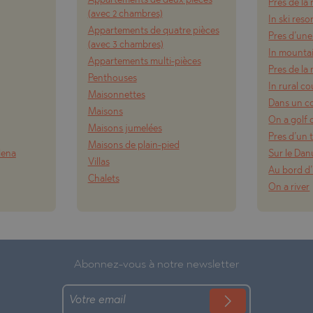
Appartements de deux pièces
Pres de la
(avec 2 chambres)
In ski reso
Appartements de quatre pièces
Pres d’une
(avec 3 chambres)
In mounta
Appartements multi-pièces
Pres de l
Penthouses
In rural c
Maisonnettes
Dans un c
Maisons
On a golf 
Maisons jumelées
Pres d’un t
Maisons de plain-pied
lena
Sur le Da
Villas
Au bord d’
Chalets
On a river
Abonnez-vous à notre newsletter