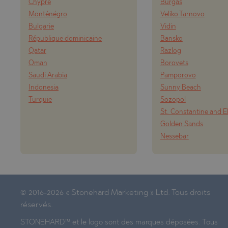
Chypre
Burgas
Monténégro
Veliko Tarnovo
Bulgarie
Vidin
République dominicaine
Bansko
Qatar
Razlog
Oman
Borovets
Saudi Arabia
Pamporovo
Indonesia
Sunny Beach
Turquie
Sozopol
St. Constantine and E
Golden Sands
Nessebar
© 2016-2026 « Stonehard Marketing » Ltd. Tous droits
réservés.
STONEHARD™ et le logo sont des marques déposées. Tous