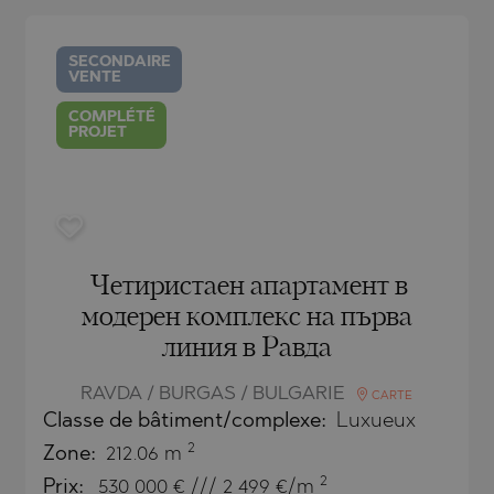
ACH
BLO
ACH
TAMIAS
AMENCA
SECONDAIRE
VENTE
ANTINE AND ELENA
CHONI
A
ANTINE AND ELENA
TA
ANDS
COMPLÉTÉ
PROJET
S
IROS
SA
S
SA
Четиристаен апартамент в
модерен комплекс на първа
линия в Равда
RAVDA / BURGAS / BULGARIE
CARTE
Classe de bâtiment/complexe:
Luxueux
2
Zone:
212.06 m
TSA
2
Prix:
530 000
€ /// 2 499 €/m