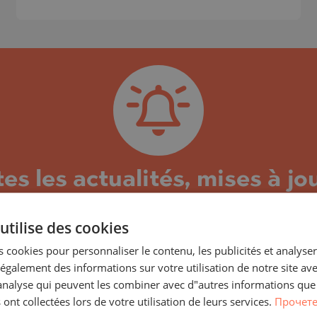
TSA
RNA)
ORETS
RNA)
VO
ORETS
 PELIN
HTE
 PELIN
s les actualités, mises à jou
VO
ent/complexe Olympia Resid
A
utilise des cookies
pia Residence et les biens immobiliers qui y sont 
 cookies pour personnaliser le contenu, les publicités et analyser 
és et informations actuelles le concernant, ainsi q
galement des informations sur votre utilisation de notre site av
 de construction, nous vous enverrons des nouvell
ISHTE
"analyse qui peuvent les combiner avec d"autres informations que
omotionnelles, des modifications des prix et des con
 ont collectées lors de votre utilisation de leurs services.
Прочете
VO