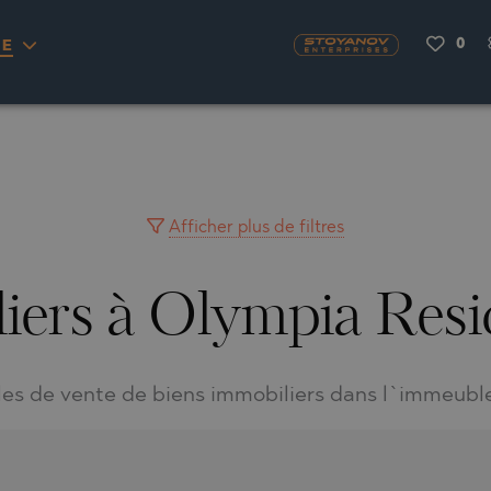
0
IE
OU
ENAS
H
NA
RKYRA)
S
CITY
NA
VILLAGE
MINGO
AYUH
Afficher plus de filtres
iers à Olympia Res
LIA
AIMAH
RNOVO
LIA
UWAIN
LA
FRINIOU
R DEL SEGURA
lles de vente de biens immobiliers dans l`immeubl
VRASNA
VO
TA
VO