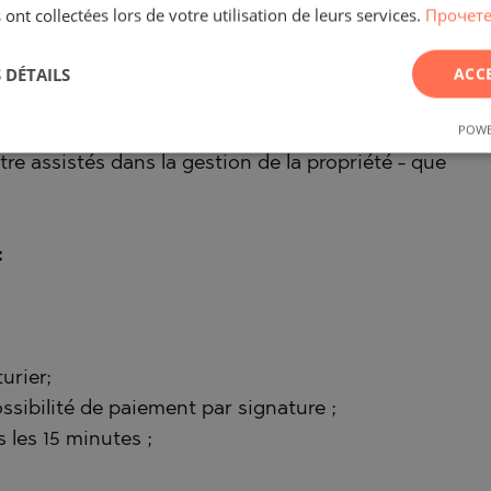
 ont collectées lors de votre utilisation de leurs services.
Прочете
 DÉTAILS
ACC
y Hilton propose des services qui rendent la vie
POWE
sidents ont accès à un concierge, à un personnel de
'être assistés dans la gestion de la propriété - que
:
urier;
ssibilité de paiement par signature ;
 les 15 minutes ;