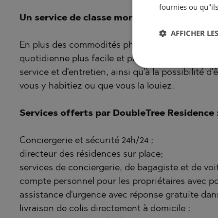
fournies ou qu"ils
Un service de classe mondiale
AFFICHER LES
En plus des commodités physiques, DoubleTree b
quotidienne plus facile et plus agréable. Les ré
service et d'entretien, ainsi qu'à la possibilité d
vous y habitiez ou que vous la louiez.
Services offerts par DoubleTree Residence 
Conciergerie et sécurité 24h/24 ;
directeur des résidences sur place;
services de conciergerie, de bagagiste et de voit
compte personnel pour les propriétaires avec po
assistance d'urgence avec réponse gratuite dans
livraison de colis directement à domicile ;