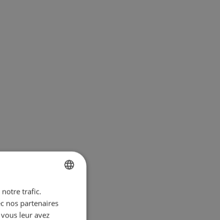
notre trafic.
BULGARIAN
ec nos partenaires
ENGLISH
 vous leur avez