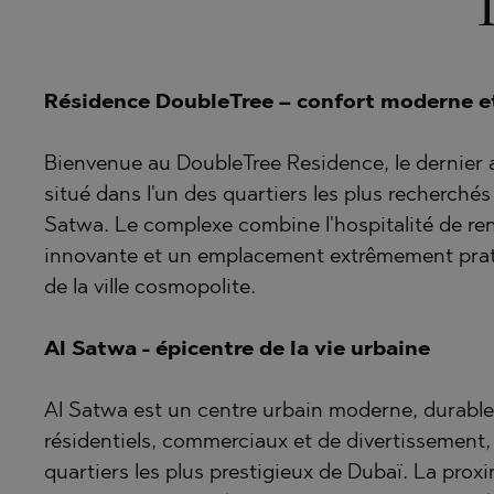
BISTRICA
BELASHTI
BYALA (VA
BOJURETS
CHERNOM
BYALA (VA
Résidence DoubleTree – confort moderne e
DRAGICHE
CHERNOM
Bienvenue au DoubleTree Residence, le dernier a
GARA ELIN
DOBRINIS
situé dans l'un des quartiers les plus recherchés 
GERMAN
GARA ELIN
Satwa. Le complexe combine l'hospitalité de re
GODECH
KAVARNA
innovante et un emplacement extrêmement pratiq
GURMAZO
KAZANLAK
de la ville cosmopolite.
LOZEN
KLADNITS
Al Satwa - épicentre de la vie urbaine
MARKOVO
LOZEN
OBZOR
MANOLE
Al Satwa est un centre urbain moderne, durable
PANAGYUR
MARKOVO
résidentiels, commerciaux et de divertissement, 
quartiers les plus prestigieux de Dubaï. La proxim
PANCHARE
OBZOR