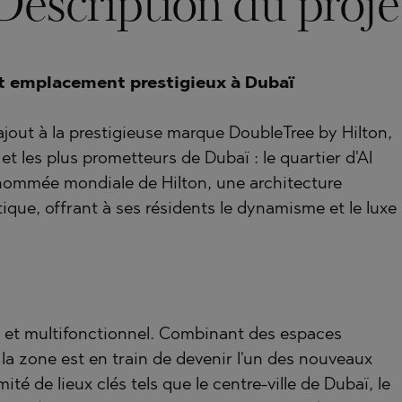
Description du proje
TSA
RNA)
ORETS
RNA)
t emplacement prestigieux à Dubaï
VO
ORETS
jout à la prestigieuse marque DoubleTree by Hilton,
 PELIN
HTE
et les plus prometteurs de Dubaï : le quartier d'Al
 PELIN
nommée mondiale de Hilton, une architecture
ue, offrant à ses résidents le dynamisme et le luxe
VO
A
 et multifonctionnel. Combinant des espaces
ISHTE
la zone est en train de devenir l'un des nouveaux
ité de lieux clés tels que le centre-ville de Dubaï, le
VO