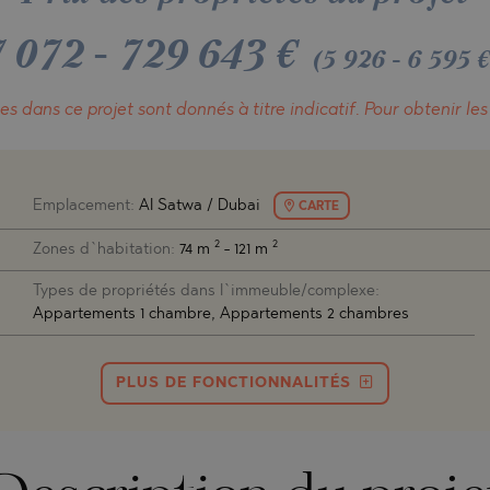
ACH
BLO
ACH
TAMIAS
AMENCA
 072
-
729 643
€
(5 926 - 6 595
ANTINE AND ELENA
CHONI
A
ANTINE AND ELENA
es dans ce projet
sont donnés à titre indicatif.
Pour obtenir les
TA
ANDS
S
IROS
Emplacement:
Al Satwa / Dubai
CARTE
SA
S
2
2
Zones d`habitation:
74 m
- 121 m
SA
Types de propriétés dans l`immeuble/complexe:
Appartements 1 chambre, Appartements 2 chambres
PLUS DE FONCTIONNALITÉS
TSA