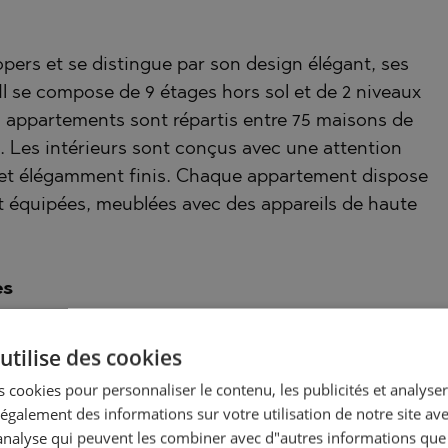
pers et se distingue par son design élégant, ses
 Il se compose de 9 étages hors sol et de 2 niveaux
28 appartements sont répartis entre 75 maisons de
 Les intérieurs sont conçus avec une attention
ux et élégamment finis. Chaque appartement dispose
nt équipées, meublées avec des appareils de haute
es
ront d'une variété d'équipements, notamment un
utilise des cookies
se en forme moderne, une piscine avec espaces de
 cookies pour personnaliser le contenu, les publicités et analyser 
piscine séparée pour enfants. Chaque élément de
galement des informations sur votre utilisation de notre site av
fort et d’engagement social.
"analyse qui peuvent les combiner avec d"autres informations que