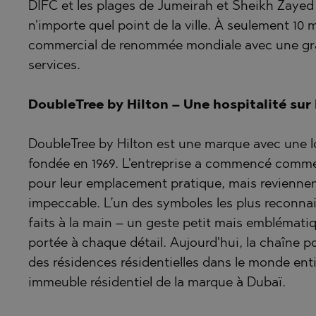
DIFC et les plages de Jumeirah et Sheikh Zayed 
POMORIE
PANAGYUR
n'importe quel point de la ville. À seulement 10 
PRIMORSK
PANCHARE
commercial de renommée mondiale avec une gran
RAVNO PO
POMORIE
services.
RUDARTSI
PRIMORSK
DoubleTree by Hilton – Une hospitalité su
TSAREVO
SHKORPILO
VELINGRA
SINEMORE
DoubleTree by Hilton est une marque avec une lo
VLADAYA
TOPOLA
fondée en 1969. L'entreprise a commencé comme 
pour leur emplacement pratique, mais reviennent 
TSAR SIM
impeccable. L’un des symboles les plus reconnai
TSAREVO
faits à la main – un geste petit mais emblématiqu
VLADAYA
portée à chaque détail. Aujourd'hui, la chaîne
YAGODOVO
des résidences résidentielles dans le monde enti
immeuble résidentiel de la marque à Dubaï.