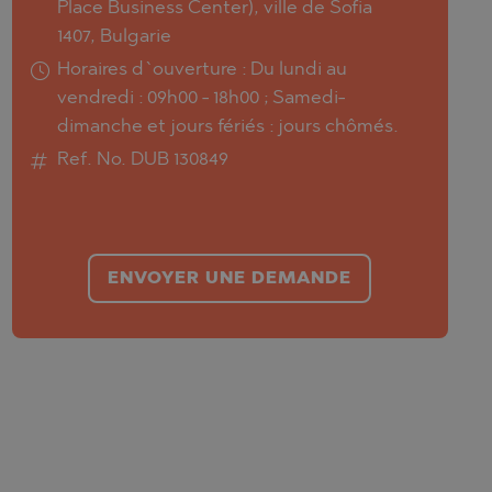
Place Business Center), ville de Sofia
1407, Bulgarie
Horaires d`ouverture : Du lundi au
vendredi : 09h00 - 18h00 ; Samedi-
dimanche et jours fériés : jours chômés.
Ref. No. DUB 130849
ENVOYER UNE DEMANDE