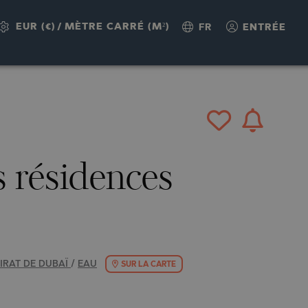
UÊTE
EUR (€)
/
MÈTRE CARRÉ (M²)
FR
ENTRÉE
 résidences
IRAT DE DUBAÏ
/
EAU
SUR LA CARTE