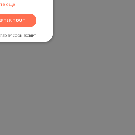
RUSSIAN
те още
GERMAN
EPTER TOUT
FRENCH
POLISH
RED BY COOKIESCRIPT
ROMANIAN
SERBIAN
CZECH