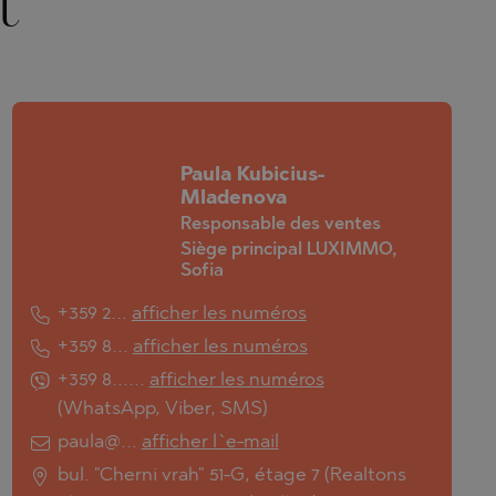
t
Paula Kubicius-
Mladenova
Responsable des ventes
Siège principal LUXIMMO,
Sofia
+359 2...
afficher les numéros
+359 8...
afficher les numéros
+359 8......
afficher les numéros
(
WhatsApp
,
Viber
,
SMS
)
paula@...
afficher l`e-mail
bul. "Cherni vrah" 51-G, étage 7 (Realtons