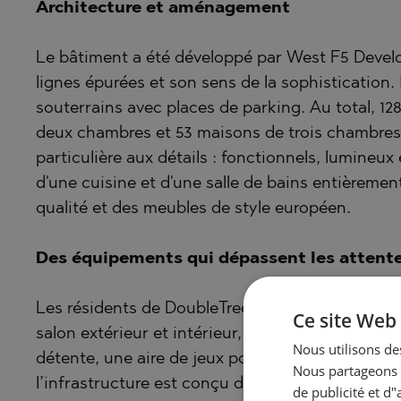
Architecture et aménagement
Le bâtiment a été développé par West F5 Develo
lignes épurées et son sens de la sophistication.
souterrains avec places de parking. Au total, 1
deux chambres et 53 maisons de trois chambres.
particulière aux détails : fonctionnels, lumine
d'une cuisine et d'une salle de bains entièreme
qualité et des meubles de style européen.
Des équipements qui dépassent les attent
Les résidents de DoubleTree Residence profite
Ce site Web 
salon extérieur et intérieur, un centre de remi
Nous utilisons des
détente, une aire de jeux pour enfants et une 
Nous partageons é
l’infrastructure est conçu dans un souci de con
de publicité et d