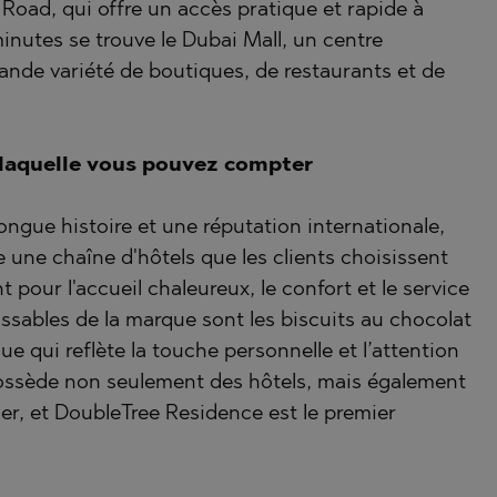
Road, qui offre un accès pratique et rapide à
ISHTE
minutes se trouve le Dubai Mall, un centre
O
VO
de variété de boutiques, de restaurants et de
LE
O
r laquelle vous pouvez compter
VTSI
D
TS
ngue histoire et une réputation internationale,
une chaîne d'hôtels que les clients choisissent
pour l'accueil chaleureux, le confort et le service
EONOVO
ssables de la marque sont les biscuits au chocolat
e qui reflète la touche personnelle et l’attention
 possède non seulement des hôtels, mais également
er, et DoubleTree Residence est le premier