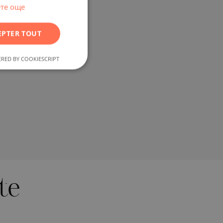
RUSSIAN
те още
GERMAN
EPTER TOUT
FRENCH
POLISH
RED BY COOKIESCRIPT
ROMANIAN
SERBIAN
CZECH
te