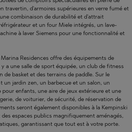
otées de comptoirs spectaculaires en pierre de
ISHTE
n travertin, d'armoires supérieures en verre fumé et
O
VO
une combinaison de durabilité et d'attrait
frigérateur et un four Miele intégrés, un lave-
LE
machine à laver Siemens pour une fonctionnalité et
O
VTSI
D
TS
i Marina Residences offre des équipements de
 y a une salle de sport équipée, un club de fitness
n de basket et des terrains de paddle. Sur le
EONOVO
t un jardin zen, un barbecue et un salon, un
b pour enfants, une aire de jeux extérieure et une
erie, de voiturier, de sécurité, de réservation de
nements seront également disponibles à la Kempinski
t des espaces publics magnifiquement aménagés,
iques, garantissant que tout est à votre porte.