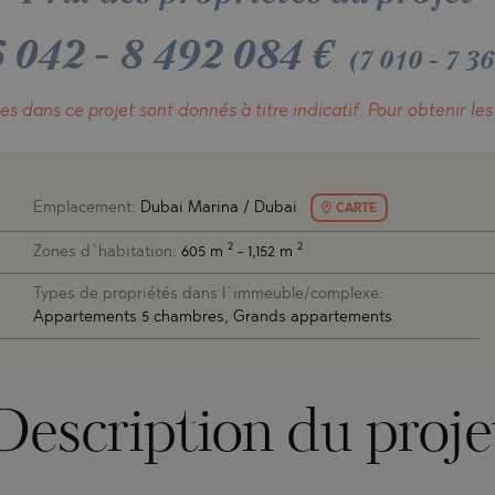
ACH
BLO
ACH
TAMIAS
AMENCA
6 042
-
8 492 084
€
(7 010 - 7 
ANTINE AND ELENA
CHONI
A
ANTINE AND ELENA
es dans ce projet
sont donnés à titre indicatif.
Pour obtenir les
TA
ANDS
S
IROS
Emplacement:
Dubai Marina / Dubai
CARTE
SA
S
2
2
Zones d`habitation:
605 m
- 1,152 m
SA
Types de propriétés dans l`immeuble/complexe:
Appartements 5 chambres, Grands appartements
Description du proje
TSA