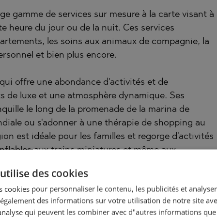
e gamme de services sur mesure à la carte visant à
te heure du jour ou de la nuit. Ces services
partements, les soins aux animaux de compagnie, la
ersonnel et bien plus encore.
qui offre une abondance d'activités et de
hts de luxe et une atmosphère dynamique. Ses
quille le long de la promenade de la marina de
ndiale ou s'adonner à une thérapie de shopping au
n est idéale pour les familles et regorge d'activités
onflables aux trains miniatures et même aux
utilise des cookies
 cookies pour personnaliser le contenu, les publicités et analyser 
galement des informations sur votre utilisation de notre site av
"analyse qui peuvent les combiner avec d"autres informations que