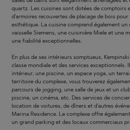
salles de bains sont élégamment aménagées et d
POMORIE
PANAGYUR
quartz. Les cuisines sont dotées de comptoirs e
PRIMORSK
PANCHARE
d'armoires recouvertes de placage de bois pour 
esthétique. La cuisine comprend également un ré
RAVNO PO
POMORIE
vaisselle Siemens, une cuisinière Miele et une 
RUDARTSI
PRIMORSK
une fiabilité exceptionnelles.
TSAREVO
SHKORPILO
VELINGRA
SINEMORE
En plus de ses intérieurs somptueux, Kempinsk
classe mondiale et des services exceptionnels. Il
VLADAYA
TOPOLA
intérieur, une piscine, un espace yoga, un terrai
TSAR SIM
territoire du complexe, vous trouverez égalemen
TSAREVO
parcours de jogging, une salle de jeux et un clu
VLADAYA
piscine, un cinéma, etc. Des services de concierg
location de voitures, de dîners et d'autres évé
YAGODOVO
Marina Residence. Le complexe offre égalemen
un grand parking et des locaux commerciaux prat