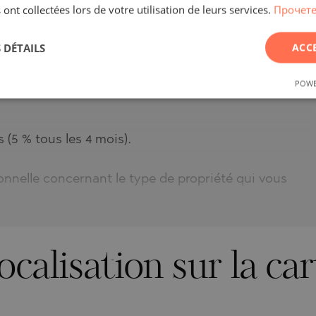
 ont collectées lors de votre utilisation de leurs services.
Прочете
 DÉTAILS
ACC
POWE
 (5 % tous les 4 mois).
nnelle concernant le type de propriété qui vous
.
ocalisation sur la car