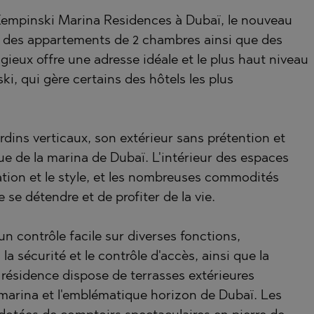
TSA
 Kempinski Marina Residences à Dubaï, le nouveau
RNA)
c des appartements de 2 chambres ainsi que des
ORETS
RNA)
gieux offre une adresse idéale et le plus haut niveau
ki, qui gère certains des hôtels les plus
VO
ORETS
 PELIN
HTE
 PELIN
dins verticaux, son extérieur sans prétention et
e de la marina de Dubaï. L'intérieur des espaces
tion et le style, et les nombreuses commodités
VO
se détendre et de profiter de la vie.
A
un contrôle facile sur diverses fonctions,
la sécurité et le contrôle d'accès, ainsi que la
 résidence dispose de terrasses extérieures
ISHTE
marina et l'emblématique horizon de Dubaï. Les
VO