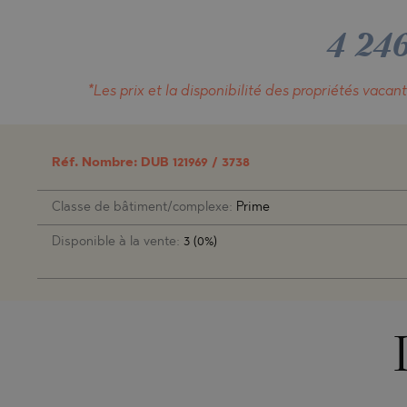
SUNNY BE
PRINOS
MIJAS PUE
SUNNY BE
QATAR
SOZOPOL
SKALA PO
PLAYA FL
SOZOPOL
4 24
OMAN
ST. CONST
SKALA RA
TORREVIEJ
ST. CONST
SAUDI ARABIA
*Les prix et la disponibilité
des propriétés vacant
NESSEBAR
ASPROVAL
GOLDEN S
INDONESIA
RAVDA
KARIANI
NESSEBAR
SVETI VLA
SKALA SOT
RAVDA
Réf. Nombre: DUB 121969 /
3738
KOSHARIT
SVETI VLA
Classe de bâtiment/complexe:
Prime
LOZENETS
KOSHARIT
Disponible à la vente:
3 (0%)
AHELOY
LOZENETS
AHTOPOL
BALCHIK
ALEN MAK
AHELOY
BANKYA
AHTOPOL
BELASHTI
ALEN MAK