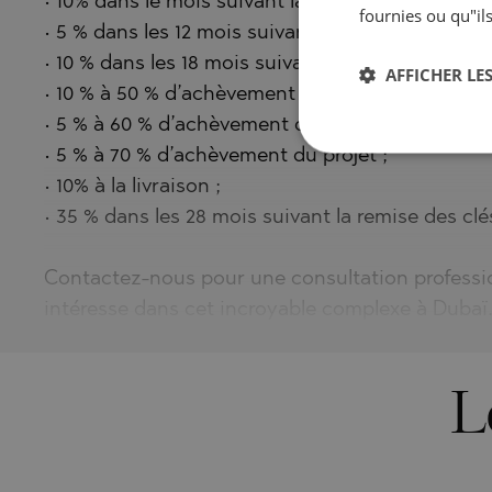
• 10% dans le mois suivant la réservation ;
fournies ou qu"ils
• 5 % dans les 12 mois suivant la réservation ;
• 10 % dans les 18 mois suivant la réservation ;
AFFICHER LES
• 10 % à 50 % d’achèvement du projet ;
• 5 % à 60 % d’achèvement du projet ;
• 5 % à 70 % d’achèvement du projet ;
• 10% à la livraison ;
• 35 % dans les 28 mois suivant la remise des clés
Contactez-nous pour une consultation professio
intéresse dans cet incroyable complexe à Dubaï
L