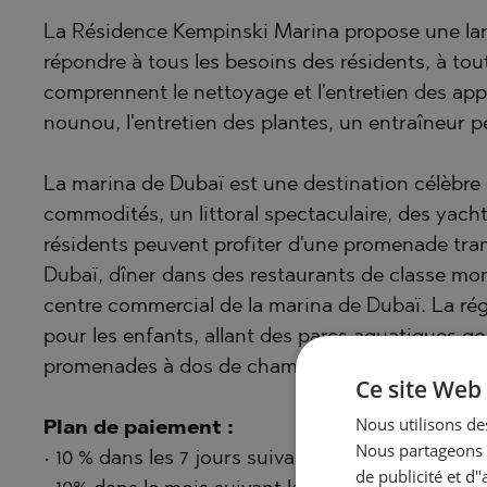
La Résidence Kempinski Marina propose une larg
répondre à tous les besoins des résidents, à tou
comprennent le nettoyage et l'entretien des ap
nounou, l'entretien des plantes, un entraîneur p
La marina de Dubaï est une destination célèbre 
commodités, un littoral spectaculaire, des yac
résidents peuvent profiter d'une promenade tran
Dubaï, dîner dans des restaurants de classe mo
centre commercial de la marina de Dubaï. La régio
pour les enfants, allant des parcs aquatiques g
promenades à dos de chameau.
Ce site Web 
Nous utilisons des
Plan de paiement :
Nous partageons é
• 10 % dans les 7 jours suivant la réservation ;
de publicité et d