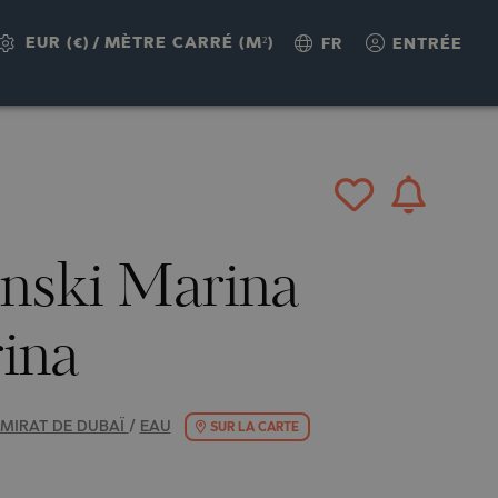
UÊTE
EUR (€)
/
MÈTRE CARRÉ (M²)
FR
ENTRÉE
nski Marina
ina
MIRAT DE DUBAÏ
/
EAU
SUR LA CARTE