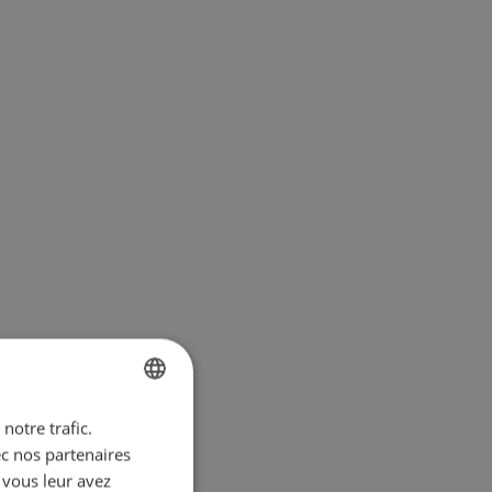
notre trafic.
BULGARIAN
ec nos partenaires
ENGLISH
 vous leur avez