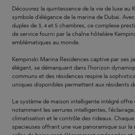
BISTRICA
BELASHTI
Découvrez la quintessence de la vie de luxe au
BYALA (VA
BOJURETS
symbole d'élégance de la marina de Dubaï. Ave
CHERNOM
BYALA (VA
duplex de 3, 4 et 5 chambres, ce complexe presti
de service fourni par la chaîne hôtelière Kempins
DRAGICHE
CHERNOM
emblématiques au monde.
GARA ELIN
DOBRINIS
GERMAN
GARA ELIN
Kempinski Marina Residences captive par ses jar
GODECH
KAVARNA
élégant, se démarquant dans l'horizon dynamiqu
communs et des résidences respire la sophistica
GURMAZO
KAZANLAK
uniques disponibles permettent aux résidents de 
LOZEN
KLADNITS
MARKOVO
LOZEN
Le système de maison intelligente intégré offre 
OBZOR
MANOLE
notamment les serrures intelligentes, l'éclairage, 
climatisation et le contrôle des rideaux. Chaque
PANAGYUR
MARKOVO
spacieuses offrant une vue panoramique sur la 
PANCHARE
OBZOR