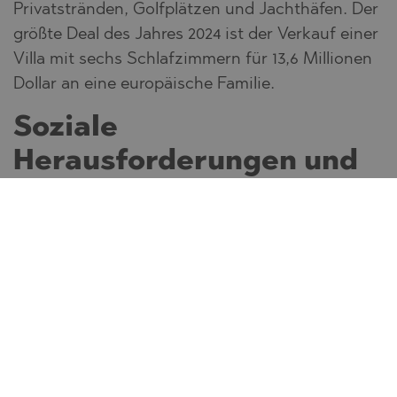
Privatstränden, Golfplätzen und Jachthäfen. Der
größte Deal des Jahres 2024 ist der Verkauf einer
Villa mit sechs Schlafzimmern für 13,6 Millionen
Dollar an eine europäische Familie.
Soziale
Herausforderungen und
infrastrukturelle
Ungleichheiten
Die rasante Entwicklung des
Luxusimmobilienmarktes führt zu neuen
sozialen Ungleichheiten. Für die Anwohner ist
der Wohnraum zunehmend unerschwinglich und
junge Menschen verlassen das Land auf der
Suche nach Arbeit. In einigen Gebieten