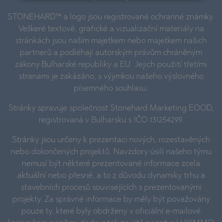
STONEHARD™ a logo jsou registrované ochranné známky.
Veškeré textové, grafické a vizualizační materiály na
stránkách jsou naším majetkem nebo majetkem našich
partnerů a podléhají autorským právům chráněným
zákony Bulharské republiky a EU. Jejich použití třetími
stranami je zakázáno, s výjimkou našeho výslovného
písemného souhlasu.
Stránky spravuje společnost Stonehard Marketing EOOD,
registrovaná v Bulharsku s IČO 131254299.
Stránky jsou určeny k prezentaci nových, rozestavěných
nebo dokončených projektů. Navzdory úsilí našeho týmu
nemusí být některé prezentované informace zcela
aktuální nebo přesné, a to z důvodu dynamiky trhu a
stavebních procesů souvisejících s prezentovanými
projekty. Za správné informace by měly být považovány
pouze ty, které byly obdrženy v oficiální e-mailové