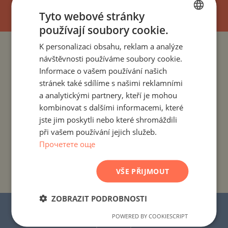
Tyto webové stránky
používají soubory cookie.
BULGARIAN
K personalizaci obsahu, reklam a analýze
ENGLISH
PROJEKTY A NEMOVITOSTI PODLE ZEMÍ
návštěvnosti používáme soubory cookie.
RUSSIAN
Informace o vašem používání našich
PROJEKTY A NEMOVITOSTI PODLE OBYTNÉHO MÍSTA
stránek také sdílíme s našimi reklamními
GERMAN
a analytickými partnery, kteří je mohou
FRENCH
kombinovat s dalšími informacemi, které
PROJEKTY A NEMOVITOSTI PODLE TYPU NEMOVITOSTI
POLISH
jste jim poskytli nebo které shromáždili
při vašem používání jejich služeb.
PROJEKTY A NEMOVITOSTI PODLE REGIONU
ROMANIAN
Прочетете още
SERBIAN
PROJEKTY A NEMOVITOSTI PODLE NÁZVU
CZECH
VŠE PŘIJMOUT
BUDOVY/KOMPLEXU
ZOBRAZIT PODROBNOSTI
© 2016–2025 „Stonehard Marketing“ s.r.o.
POWERED BY COOKIESCRIPT
Všechna práva vyhrazena.