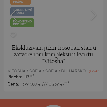
PRÁVA
SEKUNDÁRNÍ
PRODEJ
DOKONČENO
PROJEKT
Ekskluzivan, južni trosoban stan u
zatvorenom kompleksu u kvartu
"Vitosha"
VITOSHA / SOFIA / SOFIA / BULHARSKO
MAPA
m²
Plocha:
117
m²
Cena:
379 000
€ /// 3 239 €/