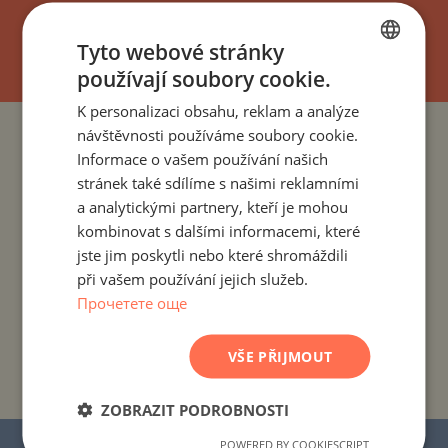
UPSAT
Tyto webové stránky
používají soubory cookie.
BULGARIAN
K personalizaci obsahu, reklam a analýze
ENGLISH
návštěvnosti používáme soubory cookie.
PROJEKTY A NEMOVITOSTI PODLE ZEMÍ
RUSSIAN
Informace o vašem používání našich
stránek také sdílíme s našimi reklamními
GERMAN
PROJEKTY A NEMOVITOSTI PODLE OBYTNÉHO MÍSTA
a analytickými partnery, kteří je mohou
FRENCH
kombinovat s dalšími informacemi, které
PROJEKTY A NEMOVITOSTI PODLE TYPU NEMOVITOSTI
POLISH
jste jim poskytli nebo které shromáždili
při vašem používání jejich služeb.
ROMANIAN
Прочетете още
PROJEKTY A NEMOVITOSTI PODLE REGIONU
SERBIAN
CZECH
VŠE PŘIJMOUT
PROJEKTY A NEMOVITOSTI PODLE NÁZVU
BUDOVY/KOMPLEXU
ZOBRAZIT PODROBNOSTI
POWERED BY COOKIESCRIPT