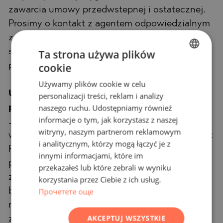
zawarcia umowy przedwstepnej i ostatecznej.
Prosimy o kontakt z agentem odpowiedzialnym
za te nieruchomosc w celu uzyskania
szczegolowych informacji dotyczacych
Ta strona używa plików
cookie
procedury zakupu i metod platnosci.
BULGARIAN
Używamy plików cookie w celu
ENGLISH
Uslugi dodatkowe i obsluga
personalizacji treści, reklam i analizy
RUSSIAN
naszego ruchu. Udostępniamy również
posprzedazowa
informacje o tym, jak korzystasz z naszej
GERMAN
Jestesmy sprawdzona firma o dobrej reputacji i
witryny, naszym partnerom reklamowym
wieloletnim doswiadczeniu. Dlatego bedziemy z
FRENCH
i analitycznym, którzy mogą łączyć je z
Panstwem nie tylko w trakcie zakupu, ale takze
POLISH
innymi informacjami, które im
po jego zakonczeniu, swiadczac na Panstwa
przekazałeś lub które zebrali w wyniku
ROMANIAN
zyczenie dodatkowe uslugi, aby w pelni i
korzystania przez Ciebie z ich usług.
SERBIAN
Прочетете още
bezproblemowo korzystac z nowo zakupionej
nieruchomosci. Uslugi, ktore mozemy
CZECH
AKCEPTUJ WSZYSTKIE
zaoferowac, obejmuja uzyskanie zgody na