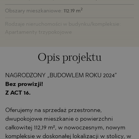
2
Obszary mieszkaniowe:
112.19 m
Rodzaje nieruchomości w budynku/kompleksie:
Apartamenty trzypokojowe
Opis projektu
NAGRODZONY „BUDOWLEM ROKU 2024”
Bez prowizji!
Z ACT 16.
Oferujemy na sprzedaż przestronne,
dwupokojowe mieszkanie o powierzchni
całkowitej 112,19 m², w nowoczesnym, nowym
kompleksie w doskonałej lokalizacji w stolicy, w