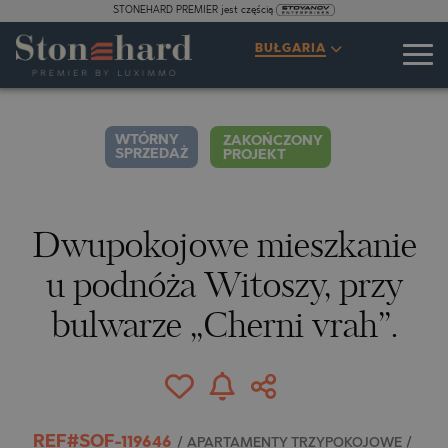
STONEHARD PREMIER jest częścią
SPECYFIKACJE
OPIS
MAPA
GALERIA
CENY
ZAPYTANIE
BUŁGARIA
2
52
WYCIECZKA 360°
WIDEO
ZDJĘCIA
WTÓRNY
ZAKOŃCZONY
SPRZEDAŻ
PROJEKT
Dwupokojowe mieszkanie
u podnóża Witoszy, przy
bulwarze „Cherni vrah”.
REF#SOF-119646
/
APARTAMENTY TRZYPOKOJOWE
/