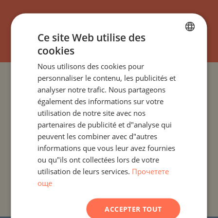
S`ABONNER
Ce site Web utilise des
cookies
BULGARIAN
Nous utilisons des cookies pour
ENGLISH
personnaliser le contenu, les publicités et
PROJETS ET PROPRIÉTÉS PAR PAYS
RUSSIAN
analyser notre trafic. Nous partageons
également des informations sur votre
GERMAN
PROJETS ET PROPRIÉTÉS PAR COLONIE
utilisation de notre site avec nos
FRENCH
partenaires de publicité et d"analyse qui
POLISH
PROJETS ET PROPRIÉTÉS PAR TYPE DE PROPRIÉTÉ
peuvent les combiner avec d"autres
informations que vous leur avez fournies
ROMANIAN
ou qu"ils ont collectées lors de votre
PROJETS ET PROPRIÉTÉS PAR RÉGION
SERBIAN
utilisation de leurs services.
Прочетете
още
CZECH
PROJETS ET PROPRIÉTÉS PAR NOM DE
BÂTIMENT/COMPLEXE
ACCEPTER TOUT