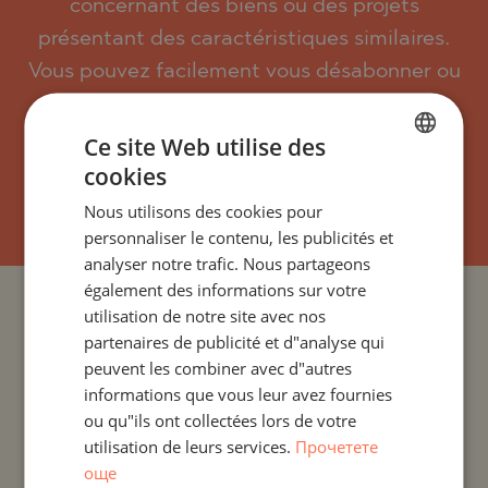
concernant des biens ou des projets
présentant des caractéristiques similaires.
Vous pouvez facilement vous désabonner ou
modifier vos paramètres.
Ce site Web utilise des
cookies
BULGARIAN
S`ABONNER
Nous utilisons des cookies pour
ENGLISH
personnaliser le contenu, les publicités et
RUSSIAN
analyser notre trafic. Nous partageons
également des informations sur votre
GERMAN
PROJETS ET PROPRIÉTÉS PAR PAYS
utilisation de notre site avec nos
FRENCH
partenaires de publicité et d"analyse qui
POLISH
peuvent les combiner avec d"autres
PROJETS ET PROPRIÉTÉS PAR COLONIE
informations que vous leur avez fournies
ROMANIAN
ou qu"ils ont collectées lors de votre
PROJETS ET PROPRIÉTÉS PAR TYPE DE PROPRIÉTÉ
SERBIAN
utilisation de leurs services.
Прочетете
още
CZECH
PROJETS ET PROPRIÉTÉS PAR RÉGION