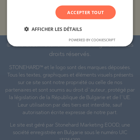
ACCEPTER TOUT
PROJETS ET PROPRIÉTÉS PAR NOM DE
BÂTIMENT/COMPLEXE
AFFICHER LES DÉTAILS
POWERED BY COOKIESCRIPT
© 2016-2026 « Stonehard Marketing » Ltd. Tous
droits réservés.
STONEHARD™ et le logo sont des marques déposées.
Tous les textes, graphiques et éléments visuels présents
sur ce site sont notre propriété ou celle de nos
partenaires et sont soumis au droit d`auteur, protégé par
la législation de la République de Bulgarie et de l`UE.
Leur utilisation par des tiers est interdite, sauf
autorisation écrite expresse de notre part.
Le site est géré par Stonehard Marketing EOOD, une
société enregistrée en Bulgarie sous le numéro UIC