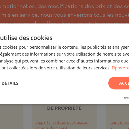
TSA
omotionnelles, des modifications des prix et des con
RNA)
 mis en service, nous vous enverrons tous les nouve
ORETS
RNA)
ondaire que des offres directement du promoteur 
s pouvez vous désabonner facilement à tout mom
VO
ORETS
utilise des cookies
 PELIN
HTE
 cookies pour personnaliser le contenu, les publicités et analyser 
galement des informations sur votre utilisation de notre site av
 PELIN
S`ABONNER
"analyse qui peuvent les combiner avec d"autres informations que
 ont collectées lors de votre utilisation de leurs services.
Прочете
VO
 DÉTAILS
ACC
A
ET
PROJETS ET
P
POWE
 PAR
PROPRIÉTÉS PAR TYPE
PRO
E
DE PROPRIÉTÉ
ISHTE
Appartements de deux pièces
Dans une s
VO
(avec 2 chambres)