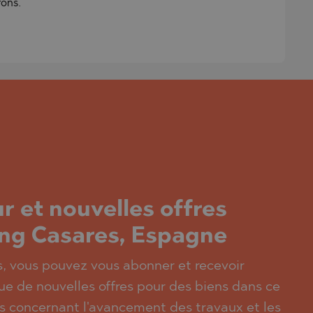
rons.
r et nouvelles offres
ng Casares, Espagne
és, vous pouvez vous abonner et recevoir
ue de nouvelles offres pour des biens dans ce
es concernant l'avancement des travaux et les