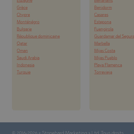
Espagne
Benahavis
POMORIE
PANAGYUR
Grèce
Benidorm
PRIMORSK
PANCHARE
Chypre
Casares
Monténégro
Estepona
RAVNO PO
POMORIE
Bulgarie
Fuengirola
RUDARTSI
PRIMORSK
République dominicaine
Guardamar del Segur
Qatar
Marbella
TSAREVO
SHKORPILO
Oman
Mijas Costa
VELINGRA
SINEMORE
Saudi Arabia
Mijas Pueblo
Indonesia
Playa Flamenca
VLADAYA
TOPOLA
Turquie
Torrevieja
TSAR SIM
TSAREVO
VLADAYA
YAGODOVO
© 2016-2026 « Stonehard Marketing » Ltd. Tous droits