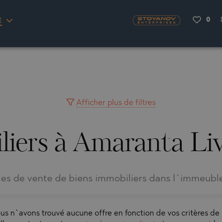
0
E
OU
ENAS
H
NA
RKYRA)
S
CITY
NA
VILLAGE
MINGO
AYUH
Afficher plus de filtres
liers à Amaranta Liv
LIA
AIMAH
RNOVO
LIA
UWAIN
LA
FRINIOU
R DEL SEGURA
lles de vente de biens immobiliers dans l`immeubl
VRASNA
VO
TA
VO
us n`avons trouvé aucune offre en fonction de vos critères de