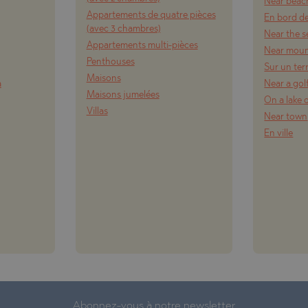
Near beach
ISHTE
Appartements de quatre pièces
En bord d
(avec 3 chambres)
O
VO
Near the s
Appartements multi-pièces
Near moun
LE
Penthouses
Sur un ter
Maisons
O
a
Near a gol
Maisons jumelées
On a lake 
VTSI
Villas
Near town
D
TS
En ville
EONOVO
Abonnez-vous à notre newsletter