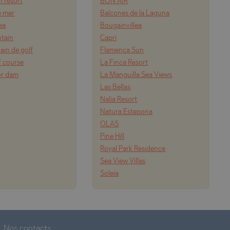
 resort
BON AIR
e mer
Balcones de la Laguna
ea
Bougainvillea
tain
Capri
rain de golf
Flamenca Sun
f course
La Finca Resort
or dam
La Manguilla Sea Views
Las Bellas
Nalia Resort
Natura Estepona
OLAS
Pine Hill
Royal Park Residence
Sea View Villas
Soleia
Nos contacts :