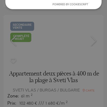
Prix:
159 872
€ /// 1 740 €/m
POWERED BY COOKIESCRIPT
SECONDAIRE
VENTE
COMPLÉTÉ
PROJET
Appartement deux pièces à 400 m de
la plage à Sveti Vlas
SVETI VLAS / BURGAS / BULGARIE
CARTE
2
Zone:
61 m
2
Prix:
102 480
€ /// 1 680 €/m