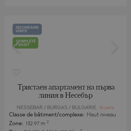
SECONDAIRE
VENTE
COMPLÉTÉ
PROJET
Тристаен апартамент на първа
линия в Несебър
NESSEBAR / BURGAS / BULGARIE
CARTE
Classe de bâtiment/complexe:
Haut niveau
2
Zone:
132.97 m
2