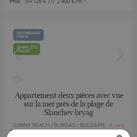
Prix:
319 128
€ /// 2 400 €/m
SECONDAIRE
VENTE
COMPLÉTÉ
PROJET
Appartement deux pièces avec vue
sur la mer près de la plage de
Slanchev bryag
SUNNY BEACH / BURGAS / BULGARIE
CARTE
2
Zone:
98 m