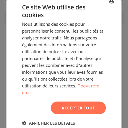
2
Prix:
107 900
€ /// 1 101 €/m
Ce site Web utilise des
cookies
BULGARIAN
Nous utilisons des cookies pour
ENGLISH
personnaliser le contenu, les publicités et
RUSSIAN
SECONDAIRE
analyser notre trafic. Nous partageons
VENTE
également des informations sur votre
GERMAN
COMPLÉTÉ
utilisation de notre site avec nos
PROJET
FRENCH
partenaires de publicité et d"analyse qui
POLISH
peuvent les combiner avec d"autres
informations que vous leur avez fournies
ROMANIAN
ou qu"ils ont collectées lors de votre
SERBIAN
utilisation de leurs services.
Прочетете
Appartement trois pièces à 400 m de
още
CZECH
la plage à Sveti Vlas
ACCEPTER TOUT
SVETI VLAS / BURGAS / BULGARIE
CARTE
2
Zone:
91.88 m
AFFICHER LES DÉTAILS
2