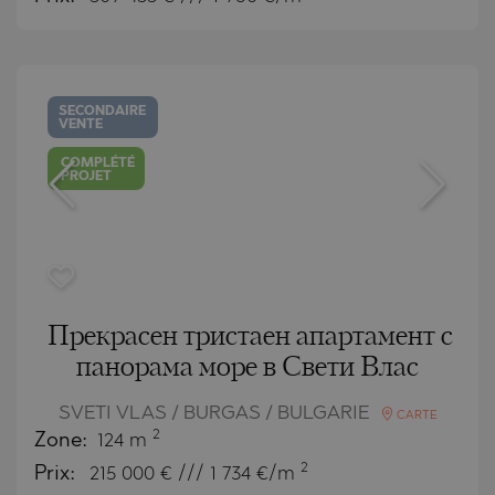
SECONDAIRE
VENTE
COMPLÉTÉ
PROJET
Прекрасен тристаен апартамент с
панорама море в Свети Влас
SVETI VLAS / BURGAS / BULGARIE
CARTE
2
Zone:
124 m
2
Prix:
215 000
€ /// 1 734 €/m