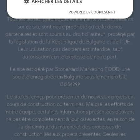
AFFICHER LES DÉTAILS
POWERED BY COOKIESCRIPT
STONEHARD™ et le logo sont des marques déposées.
Tous les textes, graphiques et éléments visuels présents
sur ce site sont notre propriété ou celle de nos
partenaires et sont soumis au droit d`auteur, protégé par
la législation de la République de Bulgarie et de l`UE.
Leur utilisation par des tiers est interdite, sauf
autorisation écrite expresse de notre part.
Le site est géré par Stonehard Marketing EOOD, une
société enregistrée en Bulgarie sous le numéro UIC
131254299.
Le site est conçu pour présenter de nouveaux projets en
cours de construction ou terminés. Malgré les efforts de
notre équipe, certaines informations présentées peuvent
ne pas être complètement à jour ou exactes, en raison de
la dynamique du marché et des processus de
construction liés aux projets présentés. Seules les