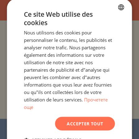
Ce site Web utilise des
cookies
BULGARIAN
Nous utilisons des cookies pour
PROJETS ET PROPRIÉTÉS PAR PAYS
ENGLISH
personnaliser le contenu, les publicités et
RUSSIAN
analyser notre trafic. Nous partageons
PROJETS ET PROPRIÉTÉS PAR COLONIE
également des informations sur votre
GERMAN
utilisation de notre site avec nos
FRENCH
PROJETS ET PROPRIÉTÉS PAR TYPE DE PROPRIÉTÉ
partenaires de publicité et d"analyse qui
POLISH
peuvent les combiner avec d"autres
PROJETS ET PROPRIÉTÉS PAR RÉGION
informations que vous leur avez fournies
ROMANIAN
ou qu"ils ont collectées lors de votre
SERBIAN
utilisation de leurs services.
Прочетете
PROJETS ET PROPRIÉTÉS PAR NOM DE
BÂTIMENT/COMPLEXE
още
CZECH
ACCEPTER TOUT
© 2016-2026 « Stonehard Marketing » Ltd. Tous
droits réservés.