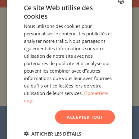
Ce site Web utilise des
cookies
BULGARIAN
PROJETS ET PROPRIÉTÉS PAR PAYS
Nous utilisons des cookies pour
ENGLISH
personnaliser le contenu, les publicités et
PROJETS ET PROPRIÉTÉS PAR COLONIE
RUSSIAN
analyser notre trafic. Nous partageons
également des informations sur votre
GERMAN
PROJETS ET PROPRIÉTÉS PAR TYPE DE PROPRIÉTÉ
utilisation de notre site avec nos
FRENCH
partenaires de publicité et d"analyse qui
POLISH
peuvent les combiner avec d"autres
PROJETS ET PROPRIÉTÉS PAR RÉGION
informations que vous leur avez fournies
ROMANIAN
ou qu"ils ont collectées lors de votre
PROJETS ET PROPRIÉTÉS PAR NOM DE
SERBIAN
utilisation de leurs services.
Прочетете
BÂTIMENT/COMPLEXE
още
CZECH
© 2016-2026 « Stonehard Marketing » Ltd. Tous
ACCEPTER TOUT
droits réservés.
AFFICHER LES DÉTAILS
STONEHARD™ et le logo sont des marques déposées.