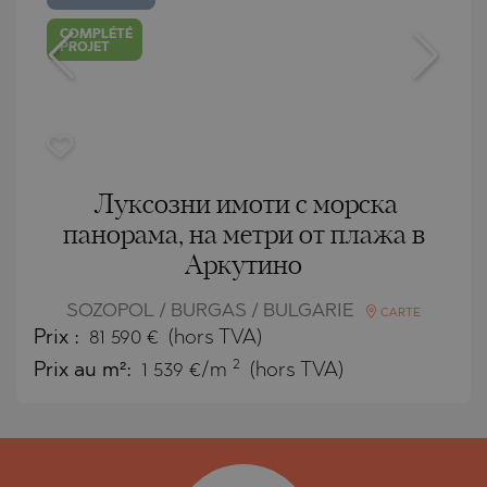
COMPLÉTÉ
PROJET
Луксозни имоти с морска
панорама, на метри от плажа в
Аркутино
SOZOPOL / BURGAS / BULGARIE
CARTE
Prix
:
81 590
€
(hors TVA)
2
Prix au m²:
1 539 €/m
(hors TVA)