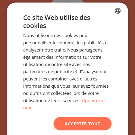
Ce site Web utilise des
cookies
BULGARIAN
Nous utilisons des cookies pour
ENGLISH
Abonnez-vous à toutes
personnaliser le contenu, les publicités et
RUSSIAN
analyser notre trafic. Nous partageons
les actualités, mises à
également des informations sur votre
GERMAN
jour et nouvelles offres
utilisation de notre site avec nos
FRENCH
partenaires de publicité et d"analyse qui
concernant le
POLISH
peuvent les combiner avec d"autres
informations que vous leur avez fournies
bâtiment/complexe
ROMANIAN
ou qu"ils ont collectées lors de votre
Arcutino Residences
SERBIAN
utilisation de leurs services.
Прочетете
още
CZECH
Primorsko, Bulgarie
ACCEPTER TOUT