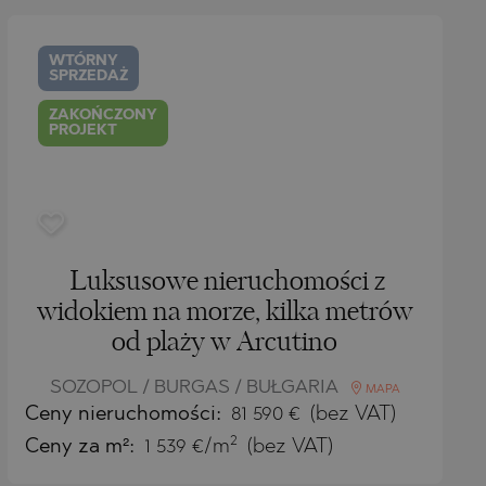
WTÓRNY
SPRZEDAŻ
ZAKOŃCZONY
PROJEKT
Luksusowe nieruchomości z
widokiem na morze, kilka metrów
od plaży w Arcutino
SOZOPOL / BURGAS / BUŁGARIA
MAPA
Ceny
nieruchomości
:
81 590
€
(bez VAT)
2
Ceny za m²:
1 539 €/m
(bez VAT)