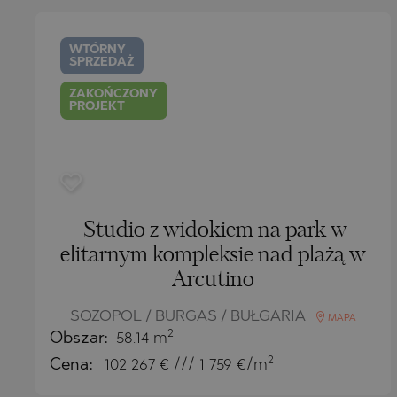
SUNNY BEAC
PRINOS
MIJAS PUEBL
SUNNY BEAC
KATAR
SOZOPOL
SKALA POTA
PLAYA FLAM
SOZOPOL
OMAN
WTÓRNY
SPRZEDAŻ
ST. CONSTAN
SKALA RACH
TORREVIEJA
ST. CONSTAN
SAUDI ARABIA
ELENA
ELENA
ASPROVALTA
ZAKOŃCZONY
INDONESIA
PROJEKT
NESSEBAR
GOLDEN SAN
KARIANI
RAVDA
NESSEBAR
SKALA SOTIR
SVETI VLAS
RAVDA
KOSHARITSA
SVETI VLAS
Studio z widokiem na park w
LOZENETS
KOSHARITSA
elitarnym kompleksie nad plażą w
AHELOY
LOZENETS
Arcutino
AHTOPOL
BALCHIK
SOZOPOL / BURGAS / BUŁGARIA
MAPA
ALEN MAK
AHELOY
2
Obszar:
58.14 m
BANKYA
AHTOPOL
2
Cena:
102 267
€ /// 1 759 €/m
BELASHTITS
ALEN MAK