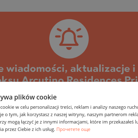
A
A)
ETS
A)
ETS
LIN
LIN
e wiadomości, aktualizacje 
su Arcutino Residences Pri
 projektem Arcutino Residences i nieruchomościami
żywa plików cookie
ości i aktualne informacje z nim związane, a tak
okie w celu personalizacji treści, reklam i analizy naszego ru
akcie budowy, będziemy wysyłać wiadomości dotyc
je o tym, jak korzystasz z naszej witryny, naszym partnerom re
rzy mogą łączyć je z innymi informacjami, które im przekazałeś l
y cen i warunków, nowe oferty. W przypadku, gdy 
HTE
a przez Ciebie z ich usług.
Прочетете още
nieruchomości z niego, które pojawiają się na sprz