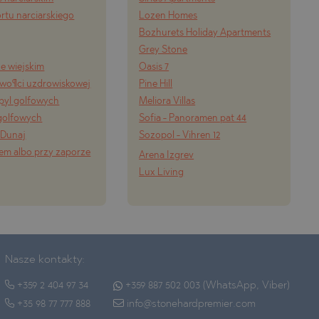
ortu narciarskiego
Lozen Homes
Bozhurets Holiday Apartments
Grey Stone
e wiejskim
Oasis 7
wo¶ci uzdrowiskowej
Pine Hill
 pуl golfowych
Meliora Villas
 golfowych
Sofia - Panoramen pat 44
 Dunaj
Sozopol - Vihren 12
rem albo przy zaporze
Arena Izgrev
Lux Living
Nasze kontakty:
+359 2 404 97 34
+359 887 502 003 (WhatsApp, Viber)
+35 98 77 777 888
info@stonehardpremier.com