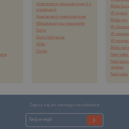
Apartamenty dwupokojowe (z 2
Blisko kur
sypialniami)
W gуrach
Apartamenty wielopokojowe
Blisko gуr
Mieszkania typu maisonette
W obszarz
Domy
W miejsco
Domy bliźniacze
W rejonie
Wille
Blisko pуl
Domki
lena
Nad rzek±
Nad jezio
wodnej
Nad rzek±
Zapisz się do naszego newslettera