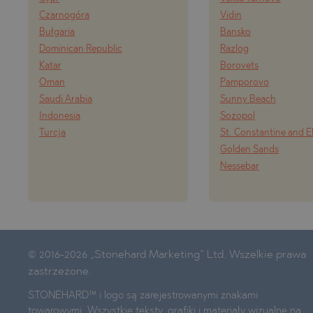
Czarnogóra
Vidin
Bułgaria
Bansko
Dominican Republic
Razlog
Katar
Borovets
Oman
Pamporovo
Saudi Arabia
Sunny Beach
Indonesia
Sozopol
Turcja
St. Constantine and E
Golden Sands
Nessebar
© 2016-2026 „Stonehard Marketing” Ltd. Wszelkie prawa
zastrzeżone.
STONEHARD™ i logo są zarejestrowanymi znakami
towarowymi. Wszystkie teksty, grafiki i materiały wizualne na