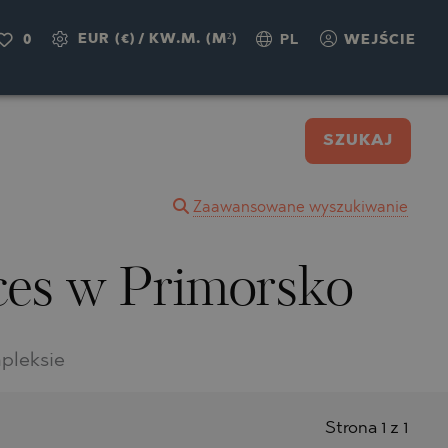
EUR (€)
/
KW.M. (M²)
0
PL
WEJŚCIE
SZUKAJ
Zaawansowane wyszukiwanie
ces w Primorsko
pleksie
Strona 1 z 1