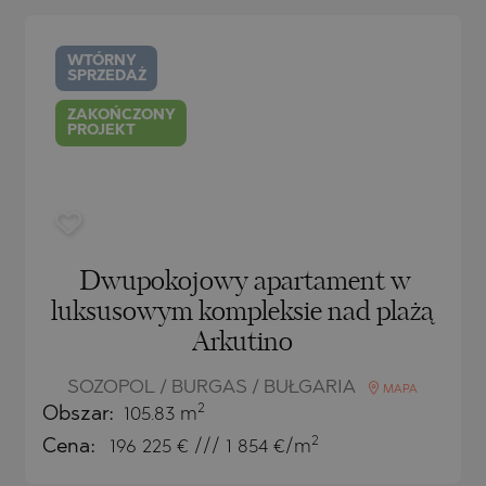
H
O
H
MIAS
ENCA
WTÓRNY
SPRZEDAŻ
TINE AND
ONI
TINE AND
ZAKOŃCZONY
PROJEKT
DS
OS
Dwupokojowy apartament w
luksusowym kompleksie nad plażą
Arkutino
SOZOPOL / BURGAS / BUŁGARIA
MAPA
2
Obszar:
105.83 m
2
Cena:
196 225
€ /// 1 854 €/m
A