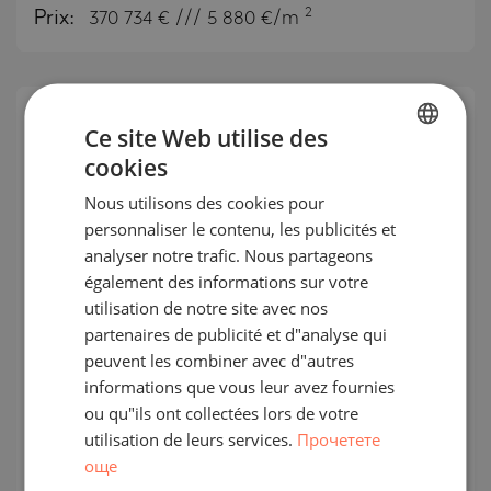
2
Prix:
370 734
€ /// 5 880 €/m
Ce site Web utilise des
cookies
BULGARIAN
Nous utilisons des cookies pour
ENGLISH
personnaliser le contenu, les publicités et
RUSSIAN
analyser notre trafic. Nous partageons
également des informations sur votre
GERMAN
utilisation de notre site avec nos
FRENCH
partenaires de publicité et d"analyse qui
Un immeuble boutique nouvelle
POLISH
peuvent les combiner avec d"autres
génération, entre deux stations de
informations que vous leur avez fournies
ROMANIAN
ou qu"ils ont collectées lors de votre
métro dans le quartier « Izgrev »
SERBIAN
utilisation de leurs services.
Прочетете
IZGREV / SOFIA / SOFIA / BULGARIE
още
CARTE
CZECH
Prix
:
370 734
-
1 187 219
€