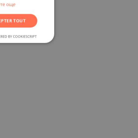
RUSSIAN
те още
GERMAN
EPTER TOUT
FRENCH
POLISH
RED BY COOKIESCRIPT
ROMANIAN
SERBIAN
CZECH