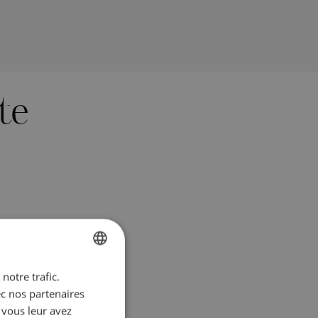
te
notre trafic.
BULGARIAN
ec nos partenaires
ENGLISH
 vous leur avez