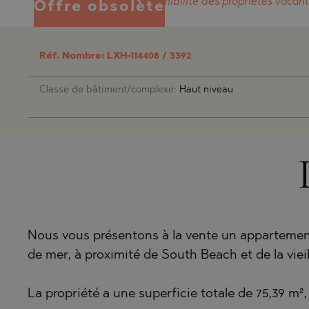
SUNNY BE
PRINOS
MIJAS PUE
SUNNY BE
*Les prix et la disponibilité
des propriétés vacant
Offre obsolète
QATAR
SOZOPOL
SKALA PO
PLAYA FL
SOZOPOL
OMAN
ST. CONST
SKALA RA
TORREVIEJ
ST. CONST
SAUDI ARABIA
Réf. Nombre: LXH-114408 /
3392
NESSEBAR
ASPROVAL
GOLDEN S
INDONESIA
Classe de bâtiment/complexe:
Haut niveau
RAVDA
KARIANI
NESSEBAR
SVETI VLA
SKALA SOT
RAVDA
KOSHARIT
SVETI VLA
LOZENETS
KOSHARIT
AHELOY
LOZENETS
AHTOPOL
BALCHIK
Nous vous présentons à la vente un appartemen
ALEN MAK
AHELOY
de mer, à proximité de South Beach et de la vieill
BANKYA
AHTOPOL
BELASHTI
ALEN MAK
La propriété a une superficie totale de 75,39 m²