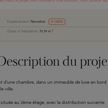
ACH
BLO
ACH
es dans ce projet
sont donnés à titre indicatif.
Pour obtenir les
TAMIAS
AMENCA
ANTINE AND ELENA
CHONI
A
ANTINE AND ELENA
Emplacement:
Nessebar
CARTE
TA
ANDS
2
Zones d`habitation:
75.39 m
S
IROS
SA
S
Description du proje
SA
t d'une chambre, dans un immeuble de luxe en bord
e ville.
TSA
, située au 2ème étage, avec la distribution suivante