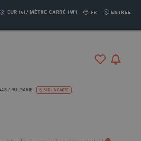
UÊTE
EUR (€)
/
MÈTRE CARRÉ (M²)
FR
ENTRÉE
GAS
/
BULGARIE
SUR LA CARTE