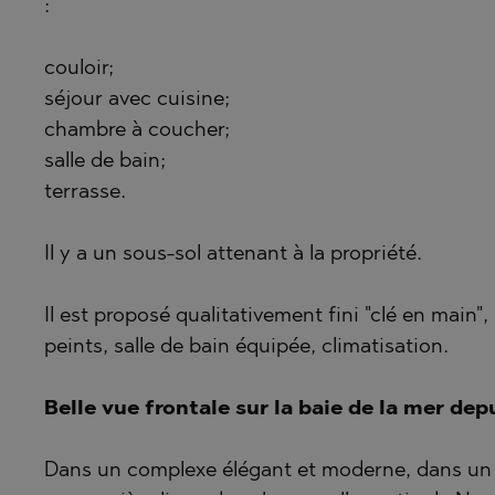
:
BISTRICA
BANKYA
BYALA (VA
BELASHTI
couloir;
CHERNOM
BOJURETS
séjour avec cuisine;
DRAGICHE
BYALA (VA
chambre à coucher;
salle de bain;
GARA ELIN
CHERNOM
terrasse.
GERMAN
DOBRINIS
GODECH
GARA ELIN
Il y a un sous-sol attenant à la propriété.
GURMAZO
KAVARNA
Il est proposé qualitativement fini "clé en main"
LOZEN
KAZANLAK
peints, salle de bain équipée, climatisation.
MARKOVO
KLADNITS
OBZOR
LOZEN
Belle vue frontale sur la baie de la mer de
PANAGYUR
MANOLE
Dans un complexe élégant et moderne, dans un s
PANCHARE
MARKOVO