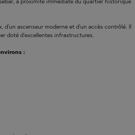
ssebar, à proximité immédiate du quartier historique
O
ISHTE
LE
VO
 d'un ascenseur moderne et d'un accès contrôlé. Il
ier doté d'excellentes infrastructures.
O
nvirons :
D
VTSI
TS
EONOVO