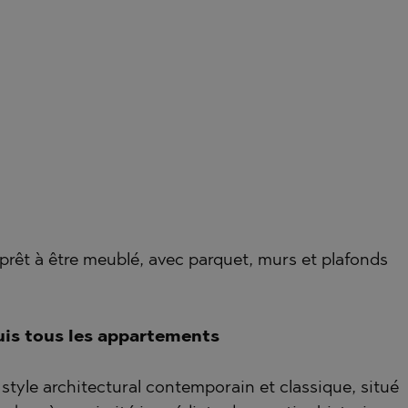
RNA)
TSA
ORETS
VO
RNA)
 PELIN
ORETS
HTE
 PELIN
VO
, prêt à être meublé, avec parquet, murs et plafonds
A
puis tous les appartements
ISHTE
tyle architectural contemporain et classique, situé
VO