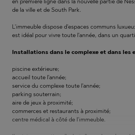
en première ligne dans la nouvelle partie de Ne
POMORIE
OBZOR
de la ville et de South Park.
PRIMORSK
PANAGYUR
RAVNO PO
PANCHARE
L'immeuble dispose d'espaces communs luxueux,
est idéal pour vivre toute l'année, dans un quart
RUDARTSI
POMORIE
TSAREVO
PRIMORSK
Installations dans le complexe et dans les e
VELINGRA
SHKORPILO
VLADAYA
SINEMORE
piscine extérieure;
accueil toute l'année;
TOPOLA
service du complexe toute l'année;
TSAR SIM
parking souterrain;
TSAREVO
aire de jeux à proximité;
VLADAYA
commerces et restaurants à proximité;
centre médical à côté de l'immeuble.
YAGODOVO