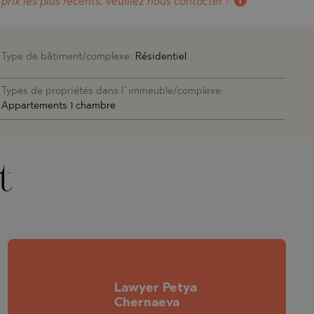
 prix les plus récents, veuillez nous contacter !
Type de bâtiment/complexe:
Résidentiel
Types de propriétés dans l`immeuble/complexe:
Appartements 1 chambre
t
Lawyer Petya
Chernaeva