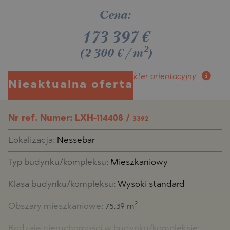
Cena:
173 397
€
2
(2 300 €/m
)
*Ceny i dostępność
mają charakter orientacyjny.
Nieaktualna oferta
Nr ref. Numer: LXH-114408 /
3392
Lokalizacja:
Nessebar
Typ budynku/kompleksu:
Mieszkaniowy
Klasa budynku/kompleksu:
Wysoki standard
2
Obszary mieszkaniowe:
75.39 m
Rodzaje nieruchomości w budynku/kompleksie: