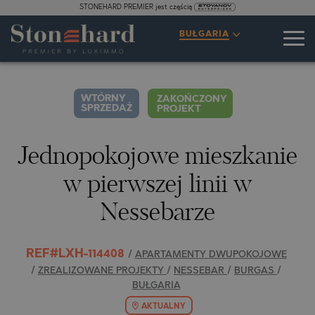
STONEHARD PREMIER jest częścią
SPECYFIKACJE
OPIS
MAPA
GALERIA
CENY
ZAPYTANIE
BUŁGARIA
1
15
WIDEO
ZDJĘCIA
WTÓRNY
ZAKOŃCZONY
SPRZEDAŻ
PROJEKT
Jednopokojowe mieszkanie
w pierwszej linii w
Nessebarze
REF#LXH-114408
/
APARTAMENTY DWUPOKOJOWE
/
ZREALIZOWANE PROJEKTY
/
NESSEBAR
/
BURGAS
/
BUŁGARIA
AKTUALNY