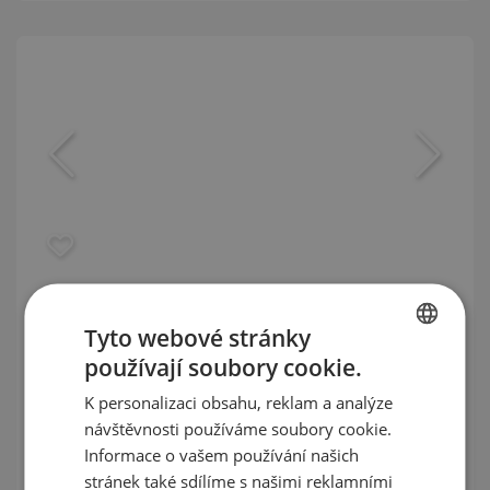
Různé typy apartmánů v Marquis
Tyto webové stránky
One, Dubailand
používají soubory cookie.
BULGARIAN
DUBAILAND / DUBAI / EMIRÁT DUBAJ / SAE
K personalizaci obsahu, reklam a analýze
ENGLISH
MAPA
návštěvnosti používáme soubory cookie.
Třída budovy:
Hospodárný
RUSSIAN
Informace o vašem používání našich
Ceny
:
172 389
-
438 380
€
stránek také sdílíme s našimi reklamními
GERMAN