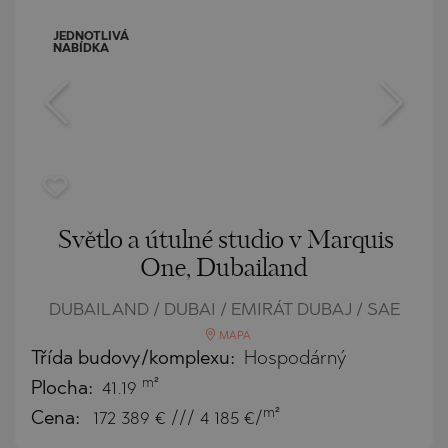
JEDNOTLIVÁ
NABÍDKA
Světlo a útulné studio v Marquis
One, Dubailand
DUBAILAND / DUBAI / EMIRÁT DUBAJ / SAE
MAPA
Třída budovy/komplexu:
Hospodárný
m²
Plocha:
41.19
m²
Cena:
172 389
€ /// 4 185 €/