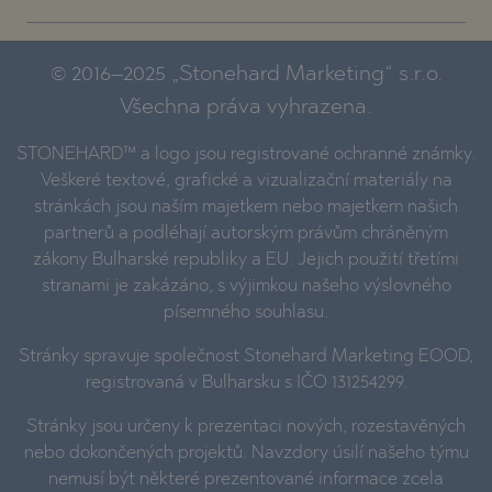
© 2016–2025 „Stonehard Marketing“ s.r.o.
Všechna práva vyhrazena.
STONEHARD™ a logo jsou registrované ochranné známky.
Veškeré textové, grafické a vizualizační materiály na
stránkách jsou naším majetkem nebo majetkem našich
partnerů a podléhají autorským právům chráněným
zákony Bulharské republiky a EU. Jejich použití třetími
stranami je zakázáno, s výjimkou našeho výslovného
písemného souhlasu.
Stránky spravuje společnost Stonehard Marketing EOOD,
registrovaná v Bulharsku s IČO 131254299.
Stránky jsou určeny k prezentaci nových, rozestavěných
nebo dokončených projektů. Navzdory úsilí našeho týmu
nemusí být některé prezentované informace zcela