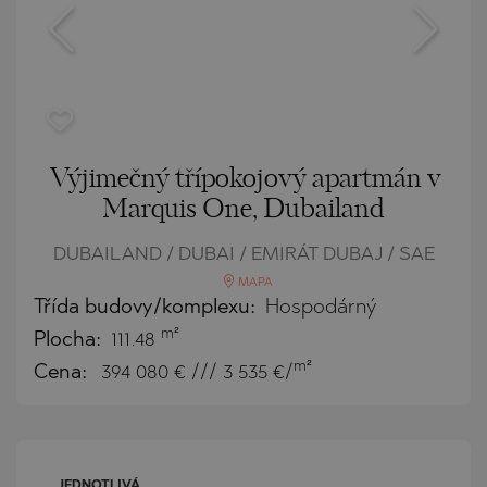
Výjimečný třípokojový apartmán v
Marquis One, Dubailand
DUBAILAND / DUBAI / EMIRÁT DUBAJ / SAE
MAPA
Třída budovy/komplexu:
Hospodárný
m²
Plocha:
111.48
m²
Cena:
394 080
€ /// 3 535 €/
JEDNOTLIVÁ