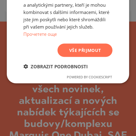
m²
Ceny za m²:
3 468 - 4 230 €/
a analytickými partnery, kteří je mohou
FRENCH
kombinovat s dalšími informacemi, které
POLISH
jste jim poskytli nebo které shromáždili
při vašem používání jejich služeb.
ROMANIAN
Прочетете още
SERBIAN
CZECH
VŠE PŘIJMOUT
ZOBRAZIT PODROBNOSTI
Přihlaste se k odběru
POWERED BY COOKIESCRIPT
všech novinek,
aktualizací a nových
nabídek týkajících se
budovy/komplexu
Marquis One Dubai, SAE