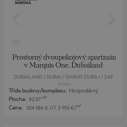
NABÍDKA
Prostorný dvoupokojový apartmán
v Marquis One, Dubailand
DUBAILAND / DUBAI / EMIRÁT DUBAJ / SAE
MAPA
Třída budovy/komplexu:
Hospodárný
m²
Plocha:
82.07
m²
Cena:
324 586
€ /// 3 955 €/