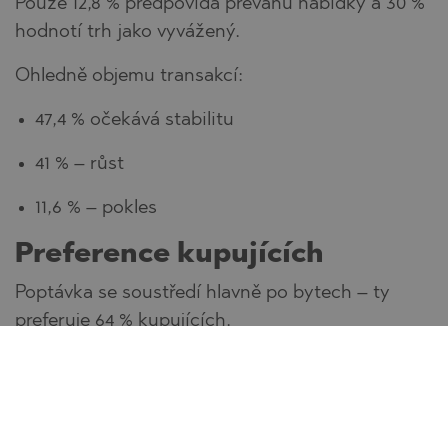
Pouze 12,8 % předpovídá převahu nabídky a 30 %
hodnotí trh jako vyvážený.
Ohledně objemu transakcí:
47,4 % očekává stabilitu
41 % – růst
11,6 % – pokles
Preference kupujících
Poptávka se soustředí hlavně po bytech – ty
preferuje 64 % kupujících.
Na druhém místě jsou domy a řadové domy (19,4
%), následované pozemky (9,3 %) a příměstskými
nemovitostmi (7,6 %).