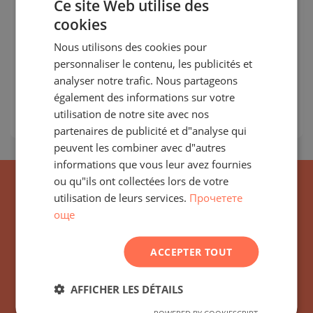
Ce site Web utilise des
Residences, Cana Bay
cookies
BULGARIAN
PUNTA CANA / LA ALTAGRACIA / RÉPUBLIQUE
Nous utilisons des cookies pour
ENGLISH
DOMINICAINE
CARTE
personnaliser le contenu, les publicités et
RUSSIAN
Classe de construction:
Haut niveau
analyser notre trafic. Nous partageons
Prix
:
171 543
-
526 759
€
également des informations sur votre
GERMAN
utilisation de notre site avec nos
2
Prix au m²:
1 840 - 3 472 €/m
FRENCH
partenaires de publicité et d"analyse qui
POLISH
peuvent les combiner avec d"autres
informations que vous leur avez fournies
ROMANIAN
ou qu"ils ont collectées lors de votre
SERBIAN
utilisation de leurs services.
Прочетете
още
CZECH
ACCEPTER TOUT
Abonnez-vous pour
AFFICHER LES DÉTAILS
POWERED BY COOKIESCRIPT