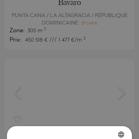
Bavaro
PUNTA CANA / LA ALTAGRACIA / RÉPUBLIQUE
DOMINICAINE
CARTE
2
Zone:
305 m
2
Prix:
450 518
€ /// 1 477 €/m
Appartements à vendre à Poseidonia