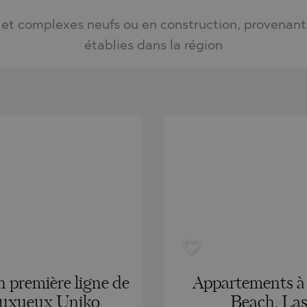
ACH
BLO
ACH
et complexes neufs ou en construction, provenant
TAMIAS
AMENCA
établies dans la région
ANTINE AND ELENA
CHONI
A
ANTINE AND ELENA
TA
ANDS
S
IROS
SA
S
SA
 première ligne de
Appartements à 
TSA
 luxueux Uniko
Beach, Las