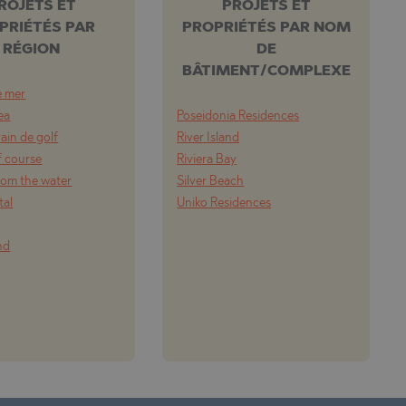
ROJETS ET
PROJETS ET
PRIÉTÉS PAR
PROPRIÉTÉS PAR NOM
RÉGION
DE
BÂTIMENT/COMPLEXE
e mer
ea
Poseidonia Residences
rain de golf
River Island
f course
Riviera Bay
from the water
Silver Beach
tal
Uniko Residences
nd