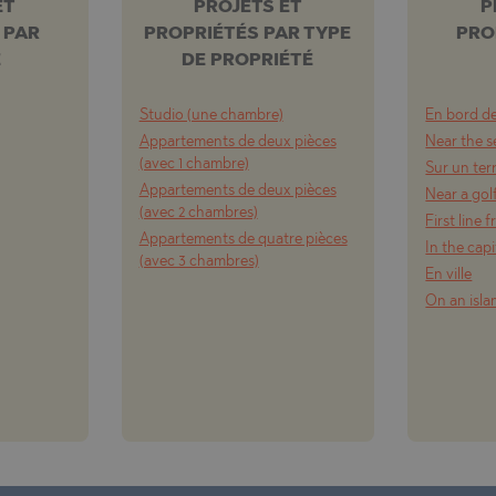
ET
PROJETS ET
P
 PAR
PROPRIÉTÉS PAR TYPE
PRO
E
DE PROPRIÉTÉ
Studio (une chambre)
En bord d
Appartements de deux pièces
Near the s
(avec 1 chambre)
Sur un ter
Appartements de deux pièces
Near a gol
(avec 2 chambres)
First line 
Appartements de quatre pièces
In the capi
(avec 3 chambres)
En ville
On an isla