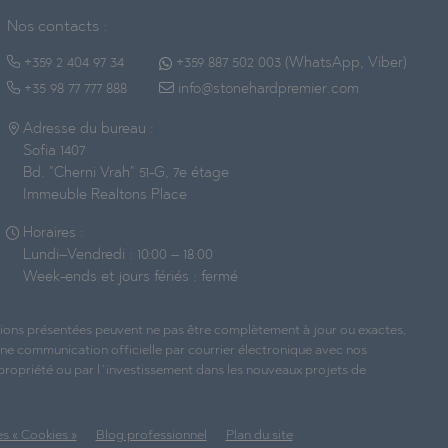
Nos contacts :
+359 2 404 97 34
+359 887 502 003 (WhatsApp, Viber)
+35 98 77 777 888
info@stonehardpremier.com
Adresse du bureau :
Sofia 1407
Bd. "Cherni Vrah" 51-G, 7e étage
Immeuble Realtons Place
Horaires :
Lundi–Vendredi : 10:00 – 18:00
Week-ends et jours fériés : fermé
ations présentées peuvent ne pas être complètement à jour ou exactes,
une communication officielle par courrier électronique avec nos
 propriété ou par l`investissement dans les nouveaux projets de
s « Cookies »
Blog professionnel
Plan du site