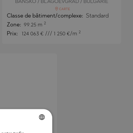
BANSKO / BLAGOEVGRAD / BULGARIE
CARTE
Classe de bâtiment/complexe:
Standard
2
Zone:
99.25 m
2
Prix:
124 063
€ /// 1 250 €/m
 grande terrasse
BULGARIAN