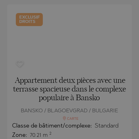
ACH
BLO
ACH
TAMIAS
AMENCA
EXCLUSIF
DROITS
ANTINE AND ELENA
CHONI
A
ANTINE AND ELENA
TA
ANDS
S
IROS
SA
S
SA
Appartement deux pièces avec une
terrasse spacieuse dans le complexe
populaire à Bansko
BANSKO / BLAGOEVGRAD / BULGARIE
CARTE
Classe de bâtiment/complexe:
Standard
TSA
2
Zone:
70.21 m