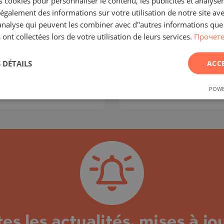
 cookies pour personnaliser le contenu, les publicités et analyser 
 Holiday Club à
de jardin dans un
galement des informations sur votre utilisation de notre site av
nsko
à Belvedere 
"analyse qui peuvent les combiner avec d"autres informations que
 ont collectées lors de votre utilisation de leurs services.
Прочете
EVGRAD / BULGARIE
BANSKO / BLAGOEV
CARTE
CA
/complexe:
Standard
Classe de bâtiment/c
 DÉTAILS
ACC
2
Zone:
62.38 m
POWE
2
 250 €/m
Prix:
96 793
€ /// 1 55
s les actualités, mises à jou