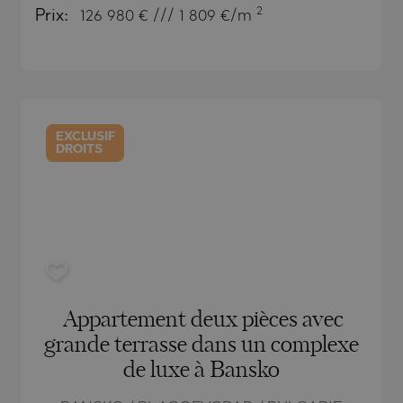
TSA
2
Prix:
126 980
€ /// 1 809 €/m
RNA)
ORETS
RNA)
VO
ORETS
 PELIN
HTE
EXCLUSIF
DROITS
 PELIN
VO
A
Appartement deux pièces avec
grande terrasse dans un complexe
ISHTE
de luxe à Bansko
VO