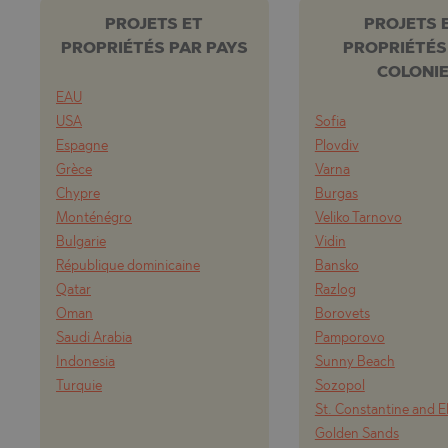
PROJETS ET
PROJETS 
PROPRIÉTÉS PAR PAYS
PROPRIÉTÉS
COLONI
EAU
USA
Sofia
Espagne
Plovdiv
Grèce
Varna
Chypre
Burgas
Monténégro
Veliko Tarnovo
Bulgarie
Vidin
République dominicaine
Bansko
Qatar
Razlog
Oman
Borovets
Saudi Arabia
Pamporovo
Indonesia
Sunny Beach
Turquie
Sozopol
St. Constantine and E
Golden Sands