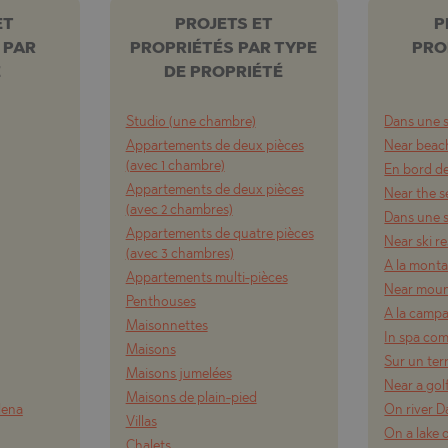
ET
PROJETS ET
P
 PAR
PROPRIÉTÉS PAR TYPE
PRO
E
DE PROPRIÉTÉ
Studio (une chambre)
Dans une s
Appartements de deux pièces
Near beach
(avec 1 chambre)
En bord d
Appartements de deux pièces
Near the s
(avec 2 chambres)
Dans une s
Appartements de quatre pièces
Near ski r
(avec 3 chambres)
A la mont
Appartements multi-pièces
Near moun
Penthouses
A la camp
Maisonnettes
In spa co
Maisons
Sur un ter
Maisons jumelées
Near a gol
Maisons de plain-pied
lena
On river 
Villas
On a lake 
Chalets