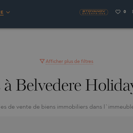
0
IE
OU
ENAS
H
NA
RKYRA)
S
CITY
NA
VILLAGE
MINGO
AYUH
Afficher plus de filtres
s à Belvedere Holida
LIA
AIMAH
RNOVO
LIA
UWAIN
LA
FRINIOU
R DEL SEGURA
lles de vente de biens immobiliers dans l`immeubl
VRASNA
VO
TA
VO