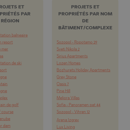
ROJETS ET
PROJETS ET
PRIÉTÉS PAR
PROPRIÉTÉS PAR NOM
RÉGION
DE
BÂTIMENT/COMPLEXE
tation balneaire
 resort
Sozopol - Ropotamo 29
e mer
Sveti Nikola 2
ea
Sirius Apartments
tation de ski
Lozen Homes
esort
Bozhurets Holiday Apartments
agne
Grey Stone
tain
Oasis 7
agne
Pine Hill
mplex
Meliora Villas
rain de golf
Sofia - Panoramen pat 44
f course
Sozopol - Vihren 12
Danube
Arena Izgrev
or dam
Lux Living