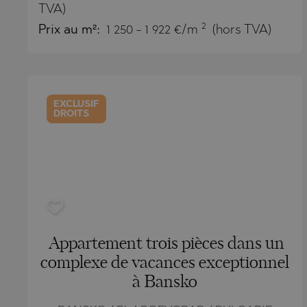
BISTRICA
BELASHTI
TVA)
2
Prix au m²:
1 250 - 1 922 €/m
(hors TVA)
BYALA (VA
BOJURETS
CHERNOM
BYALA (VA
DRAGICHE
CHERNOM
GARA ELIN
DOBRINIS
EXCLUSIF
DROITS
GERMAN
GARA ELIN
GODECH
KAVARNA
GURMAZO
KAZANLAK
LOZEN
KLADNITS
MARKOVO
LOZEN
Appartement trois pièces dans un
OBZOR
MANOLE
complexe de vacances exceptionnel
PANAGYUR
MARKOVO
à Bansko
PANCHARE
OBZOR