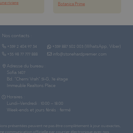
une riviere
Botanica Prime
Nos contacts :
+359 2 404 97 34
+359 887 502 003 (WhatsApp, Viber)
+35 98 77 777 888
info@stonehardpremier.com
Adresse du bureau :
Sofia 1407
Bd. "Cherni Vrah" 51-G, 7e étage
Immeuble Realtons Place
Horaires :
Lundi–Vendredi : 10:00 – 18:00
Week-ends et jours fériés : fermé
ations présentées peuvent ne pas être complètement à jour ou exactes,
une communication officielle par courrier électronique avec nos