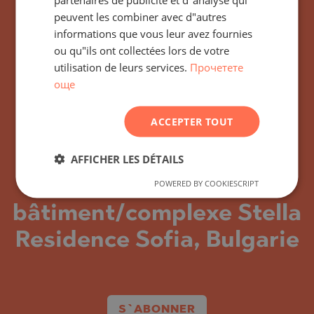
POLISH
peuvent les combiner avec d"autres
informations que vous leur avez fournies
ROMANIAN
ou qu"ils ont collectées lors de votre
SERBIAN
utilisation de leurs services.
Прочетете
още
CZECH
Abonnez-vous à toutes
ACCEPTER TOUT
les actualités, mises à
jour et nouvelles offres
AFFICHER LES DÉTAILS
concernant le
POWERED BY COOKIESCRIPT
bâtiment/complexe Stella
Residence Sofia, Bulgarie
S`ABONNER