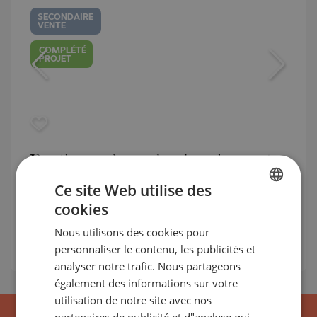
SECONDAIRE
VENTE
COMPLÉTÉ
PROJET
Penthouse à vendre dans le quartier
de Lozenets, à côté du Paradise Mall
Ce site Web utilise des
cookies
LOZENETS / SOFIA / SOFIA / BULGARIE
BULGARIAN
CARTE
2
Zone:
180.88 m
Nous utilisons des cookies pour
ENGLISH
2
personnaliser le contenu, les publicités et
Prix:
1 111 080
€ /// 6 143 €/m
RUSSIAN
analyser notre trafic. Nous partageons
également des informations sur votre
GERMAN
utilisation de notre site avec nos
FRENCH
partenaires de publicité et d"analyse qui