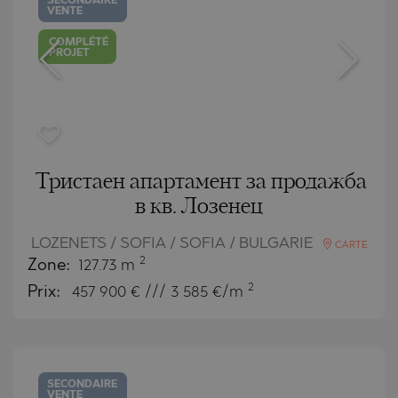
SECONDAIRE
VENTE
COMPLÉTÉ
PROJET
Тристаен апартамент за продажба
в кв. Лозенец
LOZENETS / SOFIA / SOFIA / BULGARIE
CARTE
2
Zone:
127.73 m
2
Prix:
457 900
€ /// 3 585 €/m
SECONDAIRE
VENTE