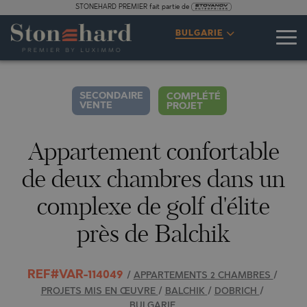
STONEHARD PREMIER fait partie de
CARACTÉRISTIQUES
DESCRIPTION
CARTE
GALERIE
PRIX
ENQUÊTE
BULGARIE
1
21
VIDÉO
PHOTOS
SECONDAIRE
COMPLÉTÉ
VENTE
PROJET
Appartement confortable
de deux chambres dans un
complexe de golf d'élite
près de Balchik
REF#VAR-114049
/
APPARTEMENTS 2 CHAMBRES
/
PROJETS MIS EN ŒUVRE
/
BALCHIK
/
DOBRICH
/
BULGARIE