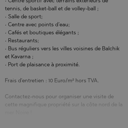
• Centre sportif avec terrains extérieurs de
tennis, de basket-ball et de volley-ball ;
• Salle de sport;
• Centre avec points d’eau;
• Cafés et boutiques élégants ;
• Restaurants;
• Bus réguliers vers les villes voisines de Balchik
et Kavarna ;
• Port de plaisance à proximité.
Frais d'entretien : 10 Euro/m² hors TVA.
Contactez-nous pour organiser une visite de
cette magnifique propriété sur la côte nord de la
mer Noire !