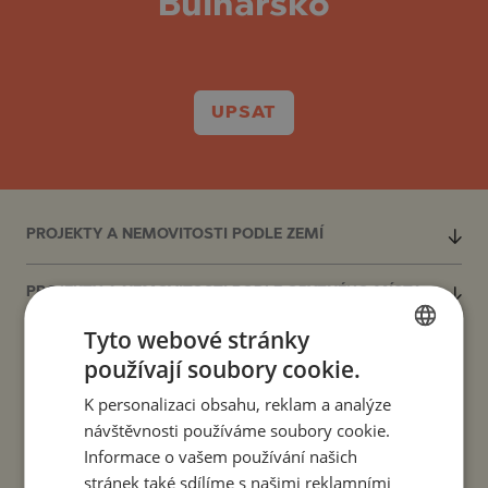
Bulharsko
UPSAT
PROJEKTY A NEMOVITOSTI PODLE ZEMÍ
PROJEKTY A NEMOVITOSTI PODLE OBYTNÉHO MÍSTA
Tyto webové stránky
PROJEKTY A NEMOVITOSTI PODLE TYPU NEMOVITOSTI
používají soubory cookie.
BULGARIAN
K personalizaci obsahu, reklam a analýze
ENGLISH
PROJEKTY A NEMOVITOSTI PODLE REGIONU
návštěvnosti používáme soubory cookie.
RUSSIAN
Informace o vašem používání našich
PROJEKTY A NEMOVITOSTI PODLE NÁZVU
stránek také sdílíme s našimi reklamními
GERMAN
BUDOVY/KOMPLEXU