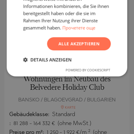
Informationen kombinieren, die Sie ihnen
ROMANIAN
EXKLUSIV
bereitgestellt haben oder die sie im
RECHTE
SERBIAN
Rahmen Ihrer Nutzung ihrer Dienste
gesammelt haben.
Прочетете още
CZECH
ALLE AKZEPTIEREN
DETAILS ANZEIGEN
Exklusive schlüsselfertige
POWERED BY COOKIESCRIPT
Wohnungen im Neubau des
Belvedere Holiday Club
BANSKO / BLAGOEVGRAD / BULGARIEN
KARTE
Gebäudeklasse:
Standard
:
81 288
-
164 332
€
(ohne MwSt.)
2
Preise pro m²:
1 250 - 1 922 €/m
(ohne