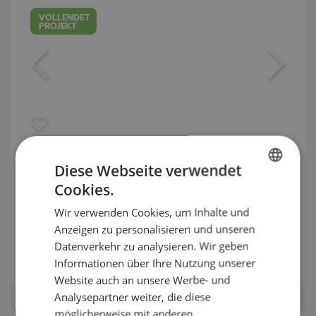
VOLLENDET
PROJEKT
Hochwertige Neubauwohnungen
Diese Webseite verwendet
nahe South Park
Cookies.
BULGARIAN
LOZENETS / SOFIA / SOFIA / BULGARIEN
Wir verwenden Cookies, um Inhalte und
ENGLISH
Anzeigen zu personalisieren und unseren
KARTE
RUSSIAN
:
603 240
€
(ohne MwSt.)
Datenverkehr zu analysieren. Wir geben
Informationen über Ihre Nutzung unserer
2
GERMAN
Preise pro m²:
3 000 €/m
(ohne MwSt.)
Website auch an unsere Werbe- und
FRENCH
Analysepartner weiter, die diese
POLISH
möglicherweise mit anderen