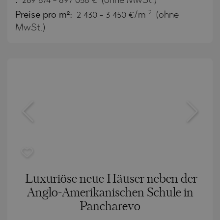
:
269 874
-
897 056
€
(ohne MwSt.)
2
Preise pro m²:
2 430 - 3 450 €/m
(ohne
MwSt.)
Luxuriöse neue Häuser neben der
Anglo-Amerikanischen Schule in
Pancharevo