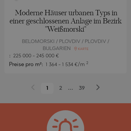
Moderne Häuser urbanen Typs in
einer geschlossenen Anlage im Bezirk
"Weißmorski"
BELOMORSKI / PLOVDIV / PLOVDIV /
BULGARIEN
KARTE
:
225 000
-
245 000
€
2
Preise pro m²:
1 364 - 1 534 €/m
1
2
...
39