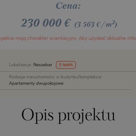
H
O
H
Cena:
MIAS
ENCA
230 000
€
TINE AND
ONI
TINE AND
2
(3 563 €/m
)
DS
ojekcie
mają charakter orientacyjny.
Aby uzyskać aktualne info
OS
Lokalizacja:
Nessebar
MAPA
Rodzaje nieruchomości w budynku/kompleksie:
Apartamenty dwupokojowe
Opis projektu
A