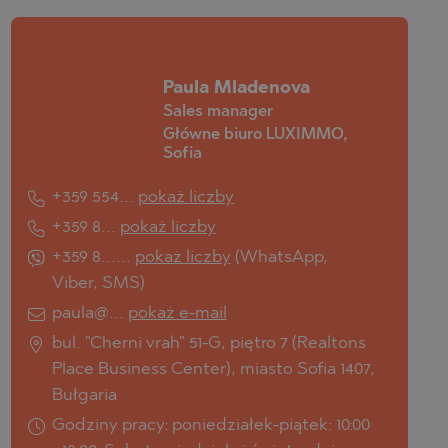
Paula Mladenova
Sales manager
Główne biuro LUXIMMO,
Sofia
+359 554...
pokaż liczby
+359 8...
pokaż liczby
+359 8......
pokaż liczby
(
WhatsApp
,
Viber
,
SMS
)
paula@...
pokaż e-mail
bul. "Cherni vrah" 51-G, piętro 7 (Realtons
Place Business Center), miasto Sofia 1407,
Bułgaria
Godziny pracy: poniedziałek-piątek: 10:00