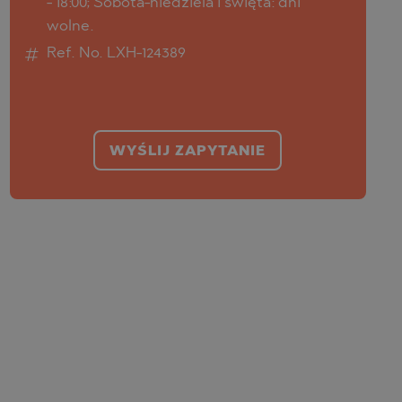
- 18:00; Sobota-niedziela i święta: dni
wolne.
Ref. No. LXH-124389
WYŚLIJ ZAPYTANIE