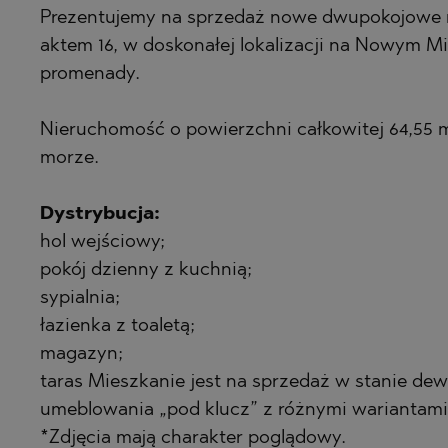
Prezentujemy na sprzedaż nowe dwupokojowe
BISTRICA
BELASHTITS
aktem 16, w doskonałej lokalizacji na Nowym Mi
BYALA (VARN
BOJURETS
promenady.
CHERNOMOR
BYALA (VARN
Nieruchomość o powierzchni całkowitej 64,55 m
DRAGICHEVO
CHERNOMOR
morze.
GARA ELIN PE
DOBRINISHTE
GERMAN
GARA ELIN PE
Dystrybucja:
GODECH
KAVARNA
hol wejściowy;
pokój dzienny z kuchnią;
GURMAZOVO
KAZANLAK
sypialnia;
LOZEN
KLADNITSA
łazienka z toaletą;
MARKOVO
LOZEN
magazyn;
OBZOR
MANOLE
taras Mieszkanie jest na sprzedaż w stanie de
umeblowania „pod klucz” z różnymi wariantami 
PANAGYURIS
MARKOVO
*Zdjęcia mają charakter poglądowy.