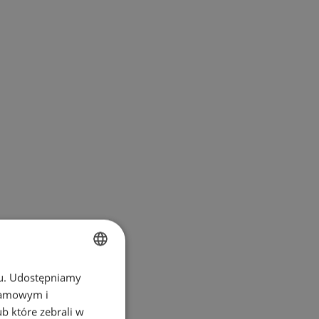
chu. Udostępniamy
BULGARIAN
klamowym i
ENGLISH
ub które zebrali w