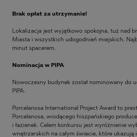
PANCHAREVO
OBZOR
POMORIE
PANAGYURIS
Brak opłat za utrzymanie!
PRIMORSKO
PANCHAREVO
Lokalizacja jest wyjątkowo spokojna, tuż nad 
RAVNO POLE
POMORIE
Miasta i wszystkich udogodnień miejskich. Najb
RUDARTSI
PRIMORSKO
minut spacerem.
TSAREVO
SHKORPILOVT
VELINGRAD
SINEMORETS
Nominacja w PIPA
VLADAYA
TOPOLA
Nowoczesny budynek został nominowany do u
TSAR SIMEO
PIPA.
TSAREVO
VLADAYA
Porcelanosa International Project Award to pr
Porcelanosa, wiodącego hiszpańskiego produce
YAGODOVO
i łazienek. Celem konkursu jest wyróżnienie wy
wnętrzarskich na całym świecie, które ukazują