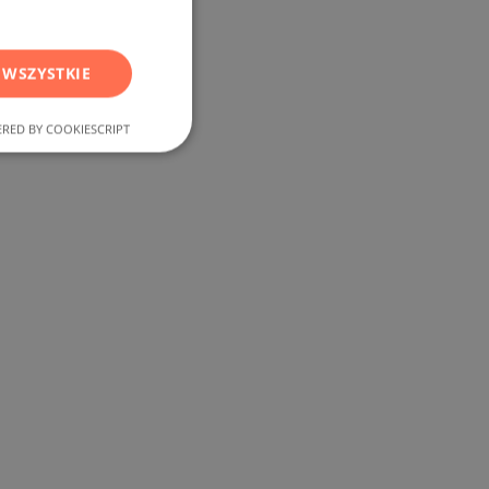
RUSSIAN
GERMAN
 WSZYSTKIE
FRENCH
POLISH
RED BY COOKIESCRIPT
ROMANIAN
SERBIAN
CZECH