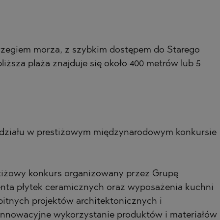
HTE
brzegiem morza, z szybkim dostępem do Starego
liższa plaża znajduje się około 400 metrów lub 5
SI
działu w prestiżowym międzynarodowym konkursie
NOVO
estiżowy konkurs organizowany przez Grupę
nta płytek ceramicznych oraz wyposażenia kuchni
bitnych projektów architektonicznych i
 innowacyjne wykorzystanie produktów i materiałów