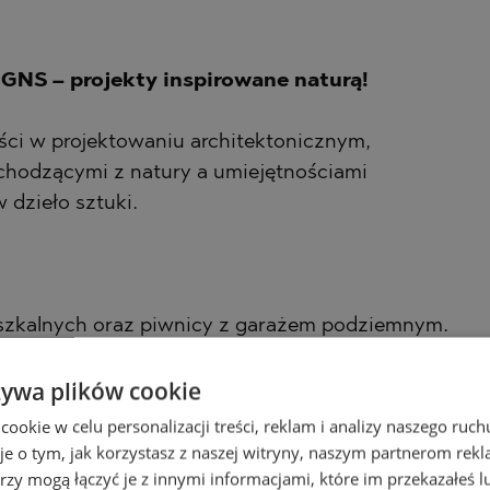
S – projekty inspirowane naturą!
ości w projektowaniu architektonicznym,
chodzącymi z natury a umiejętnościami
 dzieło sztuki.
eszkalnych oraz piwnicy z garażem podziemnym.
żywa plików cookie
windę hiszpańskiego producenta ORONA oraz
ze budynku, a także zagospodarowanie części
okie w celu personalizacji treści, reklam i analizy naszego ru
je o tym, jak korzystasz z naszej witryny, naszym partnerom re
rzy mogą łączyć je z innymi informacjami, które im przekazałeś l