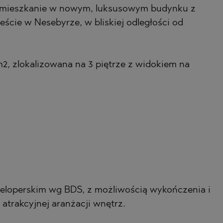
 mieszkanie w nowym, luksusowym budynku z
A
eście w Nesebyrze, w bliskiej odległości od
A)
ETS
A)
2, zlokalizowana na 3 piętrze z widokiem na
ETS
LIN
LIN
weloperskim wg BDS, z możliwością wykończenia i
atrakcyjnej aranżacji wnętrz.
HTE