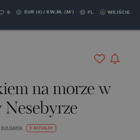
EUR (€)
/
KW.M. (M²)
0
PL
WEJŚCIE
iem na morze w
 Nesebyrze
/
BUŁGARIA
AKTUALNY