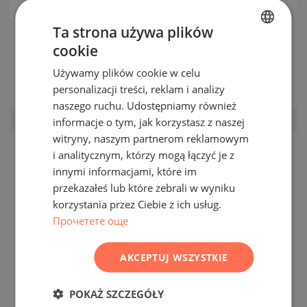
domów z aktem 16 na plaży w
pobliżu miasta Carewo
Ta strona używa plików
cookie
TSAREVO / BURGAS / BUŁGARIA
BULGARIAN
MAPA
Ceny
:
340 000
-
440 000
€
(bez VAT)
Używamy plików cookie w celu
ENGLISH
2
personalizacji treści, reklam i analizy
Ceny za m²:
1 967 - 2 684 €/m
(bez VAT)
RUSSIAN
naszego ruchu. Udostępniamy również
informacje o tym, jak korzystasz z naszej
GERMAN
witryny, naszym partnerom reklamowym
FRENCH
i analitycznym, którzy mogą łączyć je z
WTÓRNY
POLISH
SPRZEDAŻ
innymi informacjami, które im
przekazałeś lub które zebrali w wyniku
ROMANIAN
ZAKOŃCZONY
PROJEKT
korzystania przez Ciebie z ich usług.
SERBIAN
Прочетете още
CZECH
AKCEPTUJ WSZYSTKIE
POKAŻ SZCZEGÓŁY
Jednopokojowe mieszkanie w