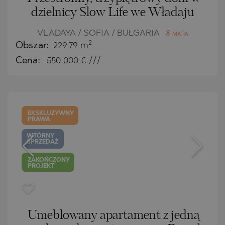
dzielnicy Slow Life we Władaju
VLADAYA / SOFIA / BUŁGARIA
MAPA
2
Obszar:
229.79 m
Cena:
550 000
€ ///
EKSKLUZYWNY
PRAWA
WTÓRNY
SPRZEDAŻ
ZAKOŃCZONY
PROJEKT
Umeblowany apartament z jedną