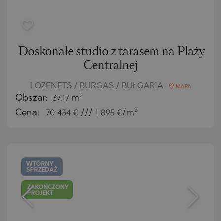
Doskonałe studio z tarasem na Plaży
Centralnej
LOZENETS / BURGAS / BUŁGARIA
MAPA
2
Obszar:
37.17 m
2
Cena:
70 434
€ /// 1 895 €/m
WTÓRNY
SPRZEDAŻ
ZAKOŃCZONY
PROJEKT