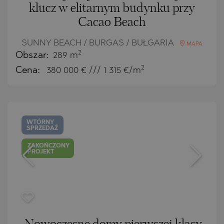
klucz w elitarnym budynku przy
Cacao Beach
SUNNY BEACH / BURGAS / BUŁGARIA
MAPA
2
Obszar:
289 m
2
Cena:
380 000
€ /// 1 315 €/m
WTÓRNY
SPRZEDAŻ
ZAKOŃCZONY
PROJEKT