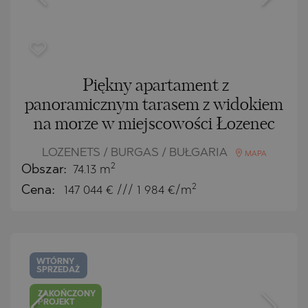
Piękny apartament z
panoramicznym tarasem z widokiem
na morze w miejscowości Łozenec
LOZENETS / BURGAS / BUŁGARIA
MAPA
2
Obszar:
74.13 m
2
Cena:
147 044
€ /// 1 984 €/m
WTÓRNY
SPRZEDAŻ
ZAKOŃCZONY
PROJEKT