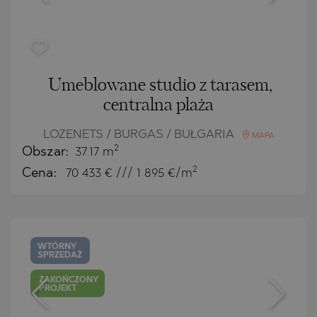
Umeblowane studio z tarasem,
centralna plaża
LOZENETS / BURGAS / BUŁGARIA
MAPA
2
Obszar:
37.17 m
2
Cena:
70 433
€ /// 1 895 €/m
WTÓRNY
SPRZEDAŻ
ZAKOŃCZONY
PROJEKT