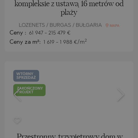
kompleksie z ustawą 16 metrów od
plaży
LOZENETS / BURGAS / BUŁGARIA
MAPA
Ceny
:
61 947
-
215 479
€
2
Ceny za m²:
1 619 - 1 988 €/m
WTÓRNY
SPRZEDAŻ
ZAKOŃCZONY
PROJEKT
Przestronny, trzypiętrowy dom w