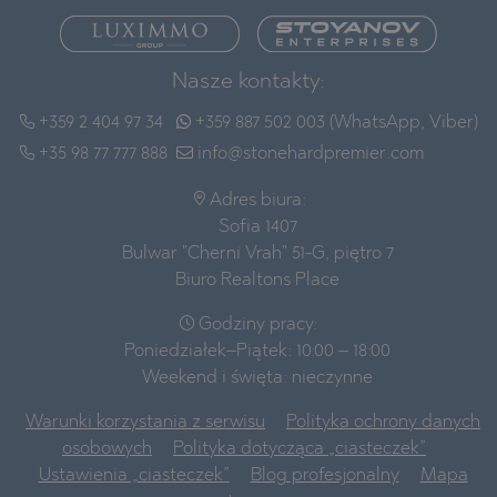
Nasze kontakty:
+359 2 404 97 34
+359 887 502 003 (WhatsApp, Viber)
+35 98 77 777 888
info@stonehardpremier.com
Adres biura:
Sofia 1407
Bulwar "Cherni Vrah" 51-G, piętro 7
Biuro Realtons Place
Godziny pracy:
Poniedziałek–Piątek: 10:00 – 18:00
Weekend i święta: nieczynne
Warunki korzystania z serwisu
Polityka ochrony danych
osobowych
Polityka dotycząca „ciasteczek”
Ustawienia „ciasteczek”
Blog profesjonalny
Mapa