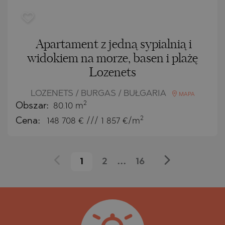
Apartament z jedną sypialnią i
widokiem na morze, basen i plażę
Lozenets
LOZENETS / BURGAS / BUŁGARIA
MAPA
2
Obszar:
80.10 m
2
Cena:
148 708
€ /// 1 857 €/m
1
2
...
16