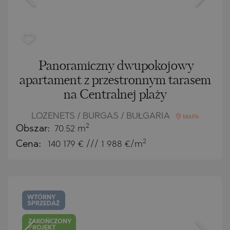
Panoramiczny dwupokojowy
apartament z przestronnym tarasem
na Centralnej plaży
LOZENETS / BURGAS / BUŁGARIA
MAPA
2
Obszar:
70.52 m
2
Cena:
140 179
€ /// 1 988 €/m
WTÓRNY
SPRZEDAŻ
ZAKOŃCZONY
PROJEKT