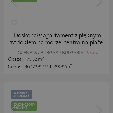
Doskonały apartament z pięknym
widokiem na morze, centralną plażę
LOZENETS / BURGAS / BUŁGARIA
MAPA
2
Obszar:
70.52 m
2
Cena:
140 179
€ /// 1 988 €/m
WTÓRNY
SPRZEDAŻ
ZAKOŃCZONY
PROJEKT