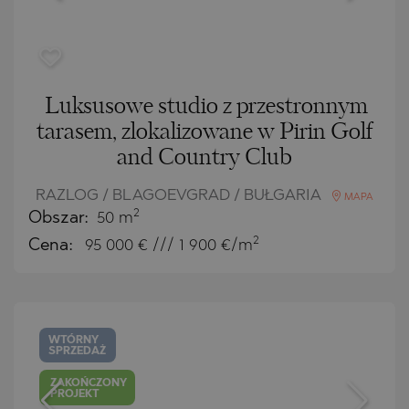
Luksusowe studio z przestronnym
tarasem, zlokalizowane w Pirin Golf
and Country Club
RAZLOG / BLAGOEVGRAD / BUŁGARIA
MAPA
2
Obszar:
50 m
2
Cena:
95 000
€ /// 1 900 €/m
WTÓRNY
SPRZEDAŻ
ZAKOŃCZONY
PROJEKT