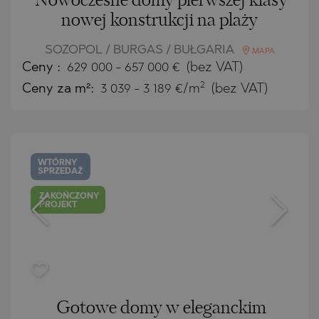
Nowoczesne domy pierwszej klasy
nowej konstrukcji na plaży
SOZOPOL / BURGAS / BUŁGARIA
MAPA
Ceny
:
629 000
-
657 000
€
(bez VAT)
2
Ceny za m²:
3 039 - 3 189 €/m
(bez VAT)
WTÓRNY
SPRZEDAŻ
ZAKOŃCZONY
PROJEKT
Gotowe domy w eleganckim