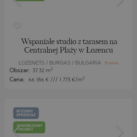
Wspaniałe studio z tarasem na
Centralnej Plaży w Łozencu
LOZENETS / BURGAS / BUŁGARIA
MAPA
2
Obszar:
37.32 m
2
Cena:
66 186
€ /// 1 773 €/m
WTÓRNY
SPRZEDAŻ
ZAKOŃCZONY
PROJEKT