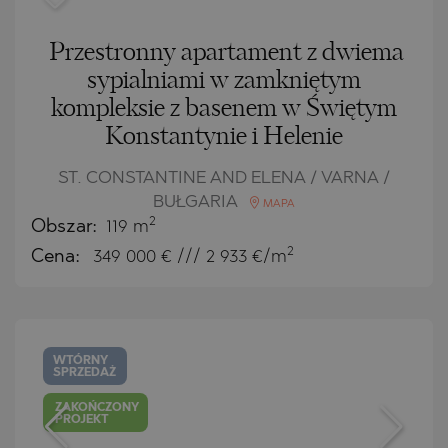
Przestronny apartament z dwiema
sypialniami w zamkniętym
kompleksie z basenem w Świętym
Konstantynie i Helenie
ST. CONSTANTINE AND ELENA / VARNA /
BUŁGARIA
MAPA
2
Obszar:
119 m
2
Cena:
349 000
€ /// 2 933 €/m
WTÓRNY
SPRZEDAŻ
ZAKOŃCZONY
PROJEKT